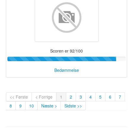
Scoren er 92/100
Bedømmelse
<< Første
< Forrige
1
2
3
4
5
6
7
8
9
10
Næste >
Sidste >>