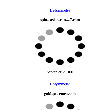
Bedømmelse
spin-casino-can...-7.com
Scoren er 79/100
Bedømmelse
gold-pricenow.com