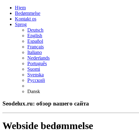
Hjem
Bedømmelse
Kontakt os
Sprog
Deutsch
English
Español
Français
Italiano
Nederlands
Português
Suomi
Svenska
Русский
Dansk
Seodelux.ru: обзор вашего сайта
Webside bedømmelse