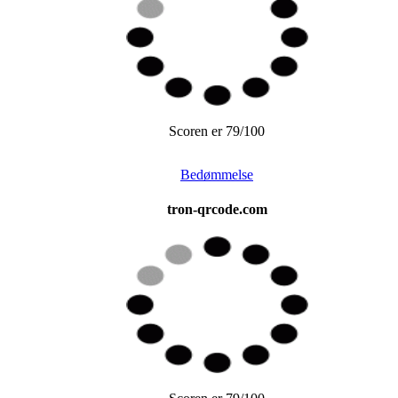
Scoren er 79/100
Bedømmelse
tron-qrcode.com