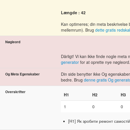
Længde : 42
Kan optimeres; din meta beskrivelse
mellemrum). Brug
dette gratis redska
Nøgleord
Dårligt! Vi kan ikke finde nogle meta
generator
for at oprette nye nøgleord
Din side benytter ikke Og egenskaberne
Og Meta Egenskaber
bedre. Brug
denne gratis Og generat
Overskrifter
H1
H2
H3
1
0
0
[H1] Як зробити ремонт самості