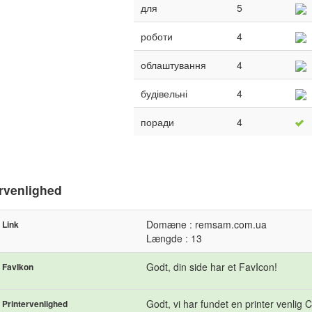
для
5
роботи
4
облаштування
4
будівельні
4
поради
4
rvenlighed
Domæne : remsam.com.ua
Link
Længde : 13
Godt, din side har et FavIcon!
FavIkon
Godt, vi har fundet en printer venlig
Printervenlighed