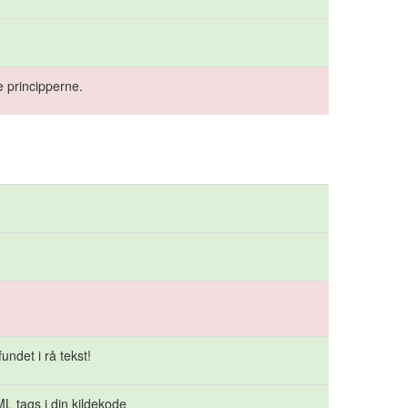
 principperne.
undet i rå tekst!
L tags i din kildekode