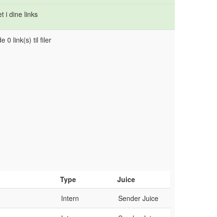
 i dine links
 0 link(s) til filer
Type
Juice
Intern
Sender Juice