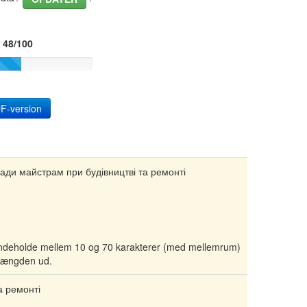
 48/100
F-version
ади майстрам при будівництві та ремонті
l indeholde mellem 10 og 70 karakterer (med mellemrum)
 længden ud.
а ремонті