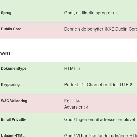
Godt, dit tildelte sprog er uk.
Sprog
Denne side benytter IKKE Dublin Core
Dublin Core
ment
HTML 5
Dokumenttype
Perfekt. Dit Charset er tildelt UTF-8.
Kryptering
Fejl : 14
W3C Validering
Advarsler : 4
Godt! Ingen email adresser er blevet f
Email Privatliv
Godt! Vi har ikke fundet udgåede HTM
Udgået HTML