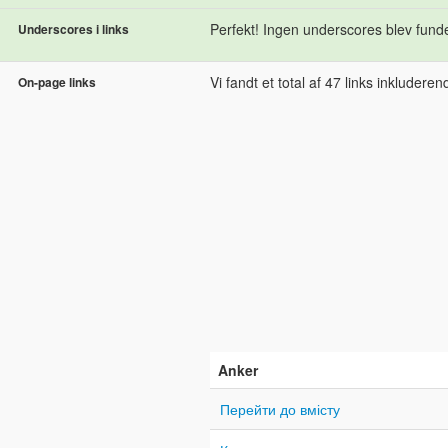
Perfekt! Ingen underscores blev fundet
Underscores i links
Vi fandt et total af 47 links inkluderende
On-page links
Anker
Перейти до вмісту