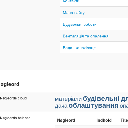
Контакти
Мапа сайту
Будівельні роботи
Вентиляція та опалення
Вода і каналізація
øgleord
будівельні
д
матеріали
Nøgleords cloud
облаштування
дача
оп
Nøgleords balance
Nøgleord
Indhold
Tite