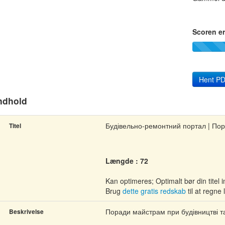
Scoren er
Hent PD
ndhold
Будівельно-ремонтний портал | Пор
Titel
Længde : 72
Kan optimeres; Optimalt bør din tite
Brug
dette gratis redskab
til at regne
Поради майстрам при будівництві т
Beskrivelse