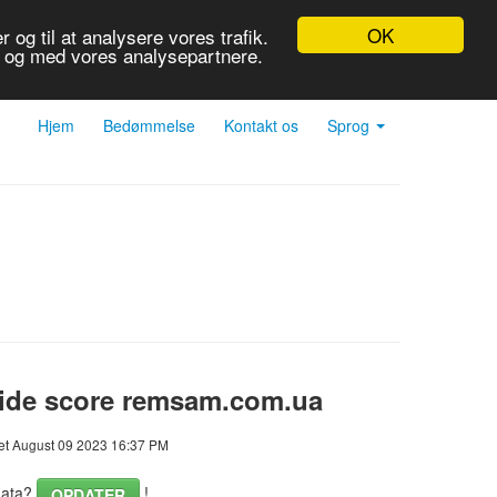
OK
 og til at analysere vores trafik.
r og med vores analysepartnere.
Hjem
Bedømmelse
Kontakt os
Sprog
ide score remsam.com.ua
et August 09 2023 16:37 PM
ata?
!
OPDATER