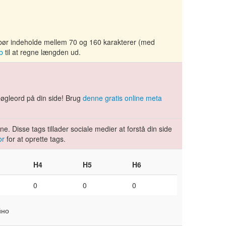
 bør indeholde mellem 70 og 160 karakterer (med
b
til at regne længden ud.
 nøgleord på din side! Brug
denne gratis online meta
.
. Disse tags tillader sociale medier at forstå din side
or
for at oprette tags.
H4
H5
H6
0
0
0
йно