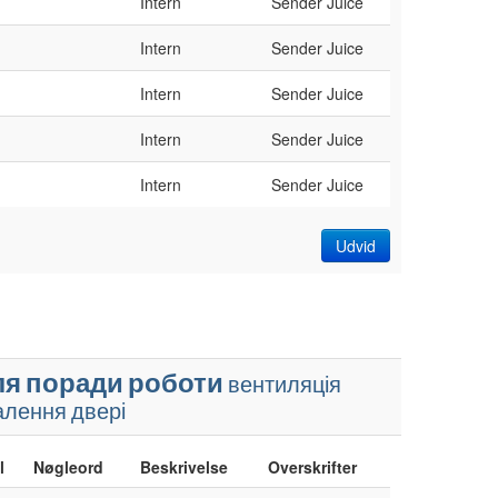
Intern
Sender Juice
Intern
Sender Juice
Intern
Sender Juice
Intern
Sender Juice
Intern
Sender Juice
Udvid
ля
поради
роботи
вентиляція
алення
двері
l
Nøgleord
Beskrivelse
Overskrifter