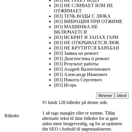
[H3] НЕ ГРЕЕТ ВОДУ
[H3] НЕ СЛИВАЕТ ИЛИ НЕ
ОТЖИМАЕТ
[H3] ТЕЧЬ ВОДЫ С ЛЮКА
[H3] ВИБРАЦИЯ ПРИ ОТЖИМЕ
[H3] МАШИНКА НЕ
ВКЛЮЧАЕТСЯ
[H3] ИСКРИТ И ЗАПАХ ГАРИ
[H3] НЕ ОТКРЫВАЕТСЯ ЛЮК
[H3] НЕ КРУТИТСЯ БАРАБАН
[H3] Заявка на ремонт
[H3] Диагностика и ремонт
[H3] Результат работы
[H3] Андрей Валентинович
[H3] Александр Иванович
[H3] Никита Сергеевич
[H3] Игорь
Minimer
Udvid
Vi fandt 128 billeder på denne side.
1 alt tags mangler eller er tomme. Tilføj
Billeder
alternativ tekst til dine billeder for at gøre
siden mere brugervenlig, og for at optimere
din SEO i forhold til søgemaskinerne.