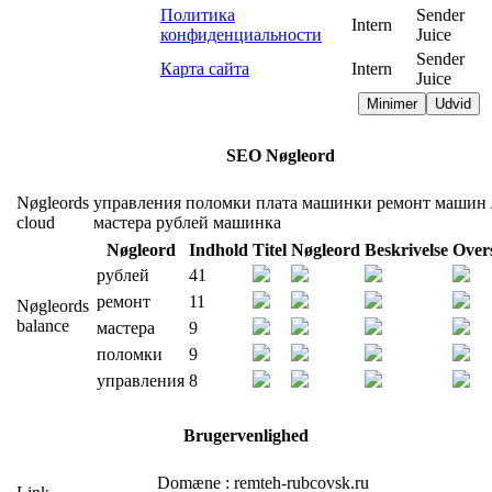
Политика
Sender
Intern
конфиденциальности
Juice
Sender
Карта сайта
Intern
Juice
Minimer
Udvid
SEO Nøgleord
Nøgleords
управления
поломки
плата
машинки
ремонт
машин
cloud
мастера
рублей
машинка
Nøgleord
Indhold
Titel
Nøgleord
Beskrivelse
Overs
рублей
41
ремонт
11
Nøgleords
balance
мастера
9
поломки
9
управления
8
Brugervenlighed
Domæne : remteh-rubcovsk.ru