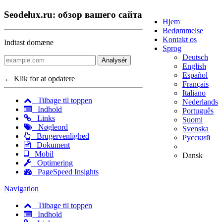
Seodelux.ru: обзор вашего сайта
Hjem
Bedømmelse
Kontakt os
Indtast domæne
Sprog
Deutsch
Analysér
English
Español
← Klik for at opdatere
Français
Italiano
Tilbage til toppen
Nederlands
Indhold
Português
Links
Suomi
Nøgleord
Svenska
Brugervenlighed
Русский
Dokument
Mobil
Dansk
Optimering
PageSpeed Insights
Navigation
Tilbage til toppen
Indhold