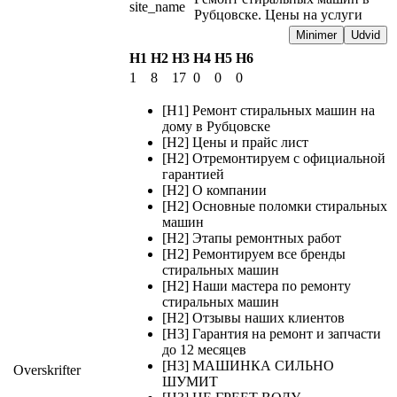
site_name
Рубцовске. Цены на услуги
Minimer
Udvid
H1
H2
H3
H4
H5
H6
1
8
17
0
0
0
[H1] Ремонт стиральных машин на
дому в Рубцовске
[H2] Цены и прайс лист
[H2] Отремонтируем с официальной
гарантией
[H2] О компании
[H2] Основные поломки стиральных
машин
[H2] Этапы ремонтных работ
[H2] Ремонтируем все бренды
стиральных машин
[H2] Наши мастера по ремонту
стиральных машин
[H2] Отзывы наших клиентов
[H3] Гарантия на ремонт и запчасти
до 12 месяцев
[H3] МАШИНКА СИЛЬНО
Overskrifter
ШУМИТ