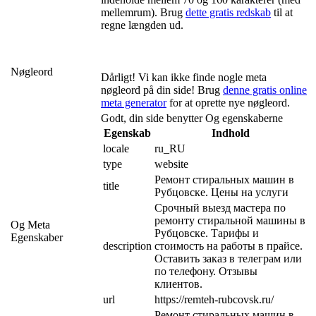
mellemrum). Brug
dette gratis redskab
til at
regne længden ud.
Nøgleord
Dårligt! Vi kan ikke finde nogle meta
nøgleord på din side! Brug
denne gratis online
meta generator
for at oprette nye nøgleord.
Godt, din side benytter Og egenskaberne
Egenskab
Indhold
locale
ru_RU
type
website
Ремонт стиральных машин в 
title
Рубцовске. Цены на услуги
Срочный выезд мастера по 
ремонту стиральной машины в 
Og Meta
Рубцовске. Тарифы и 
Egenskaber
description
стоимость на работы в прайсе. 
Оставить заказ в телеграм или 
по телефону. Отзывы 
клиентов.
url
https://remteh-rubcovsk.ru/
Ремонт стиральных машин в 