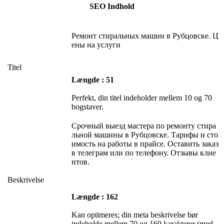
SEO Indhold
Ремонт стиральных машин в Рубцовске. Ц
ены на услуги
Titel
Længde : 51
Perfekt, din titel indeholder mellem 10 og 70
bogstaver.
Срочный выезд мастера по ремонту стира
льной машины в Рубцовске. Тарифы и сто
имость на работы в прайсе. Оставить заказ
в телеграм или по телефону. Отзывы клие
нтов.
Beskrivelse
Længde : 162
Kan optimeres; din meta beskrivelse bør
indeholde mellem 70 og 160 karakterer (med