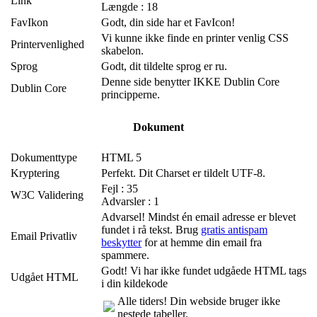
Link
Længde : 18
FavIkon
Godt, din side har et FavIcon!
Vi kunne ikke finde en printer venlig CSS
Printervenlighed
skabelon.
Sprog
Godt, dit tildelte sprog er ru.
Denne side benytter IKKE Dublin Core
Dublin Core
principperne.
Dokument
Dokumenttype
HTML 5
Kryptering
Perfekt. Dit Charset er tildelt UTF-8.
Fejl : 35
W3C Validering
Advarsler : 1
Advarsel! Mindst én email adresse er blevet
fundet i rå tekst. Brug
gratis antispam
Email Privatliv
beskytter
for at hemme din email fra
spammere.
Godt! Vi har ikke fundet udgåede HTML tags
Udgået HTML
i din kildekode
Alle tiders! Din webside bruger ikke
nestede tabeller.