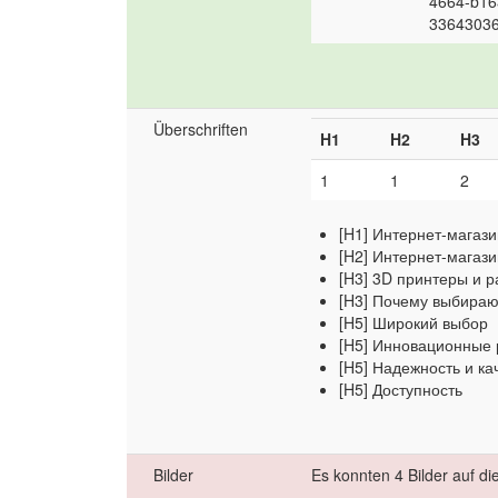
4664-b16
33643036
Überschriften
H1
H2
H3
1
1
2
[H1] Интернет-магази
[H2] Интернет-магаз
[H3] 3D принтеры и 
[H3] Почему выбираю
[H5] Широкий выбор
[H5] Инновационные
[H5] Надежность и ка
[H5] Доступность
Bilder
Es konnten 4 Bilder auf d