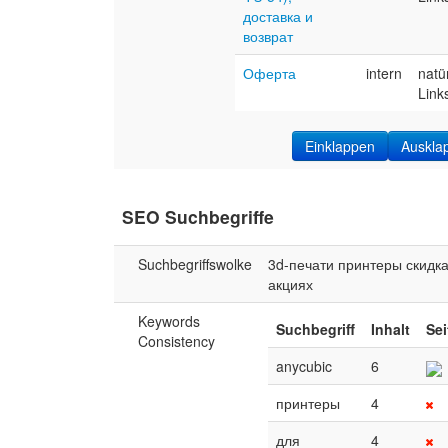
доставка и
возврат
Оферта
intern
natü
Link
Einklappen
Auskla
SEO Suchbegriffe
Suchbegriffswolke
3d-печати
принтеры
скидк
акциях
Keywords
Suchbegriff
Inhalt
Sei
Consistency
anycubic
6
принтеры
4
для
4