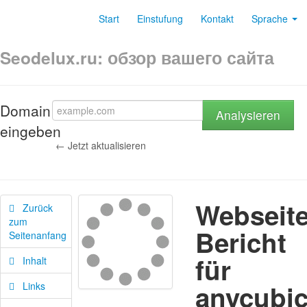
Start
Einstufung
Kontakt
Sprache
Seodelux.ru: обзор вашего сайта
Domain
Analysieren
eingeben
← Jetzt aktualisieren
Webseite
Zurück
zum
Bericht
Seitenanfang
für
Inhalt
anycubic
Links