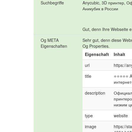
Suchbegriffe
Anycubic, 3D принтер, О
Аникубик в России
Gut, denn Ihre Webseite en
Og META
Sehr gut, denn diese Webse
Eigenschaften
Og Properties.
Eigenschaft
Inhalt
url
https://a
title
⭐⭐⭐⭐⭐ An
интернет
description
Официаль
принтеров
низким ц
type
website
image
https://st