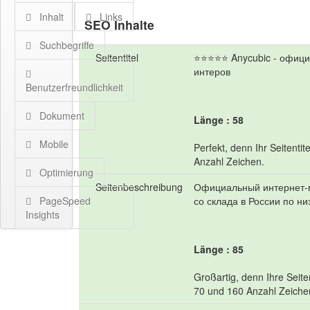
Inhalt
Links
SEO Inhalte
Suchbegriffe
Seitentitel
⭐⭐⭐⭐⭐ Anycubic - офици
интеров
Benutzerfreundlichkeit
Dokument
Länge : 58
Mobile
Perfekt, denn Ihr Seitenti
Anzahl Zeichen.
Optimierung
Seitenbeschreibung
Официальный интернет-м
PageSpeed
со склада в России по н
Insights
Länge : 85
Großartig, denn Ihre Seit
70 und 160 Anzahl Zeiche