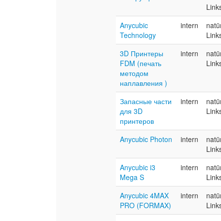
Link
Anycubic
intern
natü
Technology
Link
3D Принтеры
intern
natü
FDM (печать
Link
методом
наплавления )
Запасные части
intern
natü
для 3D
Link
принтеров
Anycubic Photon
intern
natü
Link
Anycubic i3
intern
natü
Mega S
Link
Anycubic 4MAX
intern
natü
PRO (FORMAX)
Link