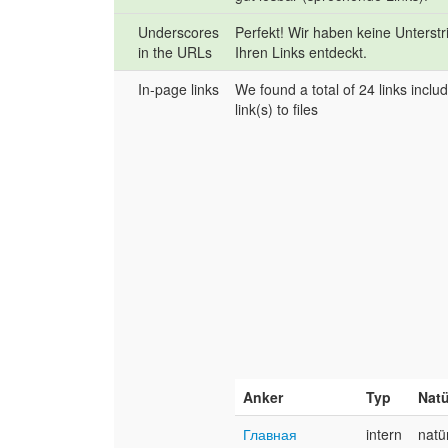
Underscores
Perfekt! Wir haben keine Unterstr
in the URLs
Ihren Links entdeckt.
In-page links
We found a total of 24 links inclu
link(s) to files
Anker
Typ
Natü
Главная
intern
natü