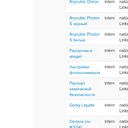
Anycubic Chiron
intern
natü
Link
Anycubic Photon
intern
natü
S черный
Link
Anycubic Photon
intern
natü
S белый
Link
Рассрочка и
intern
natü
кредит
Link
Настройки
intern
natü
фотополимеров
Link
Паспорт
intern
natü
химической
Link
безопасности
Gorky Liquide
intern
natü
Link
Оплата (по
intern
natü
ФЗ-54),
Link