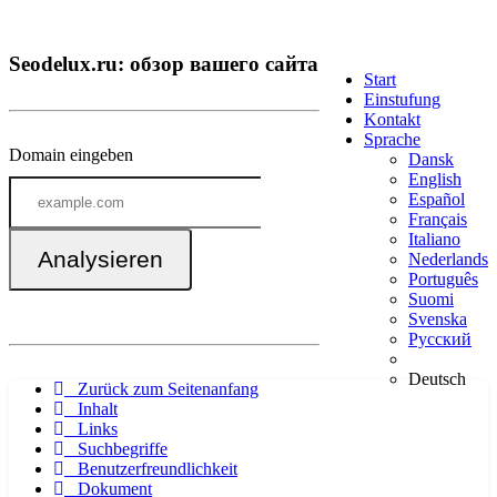
Seodelux.ru: обзор вашего сайта
Start
Einstufung
Kontakt
Sprache
Domain eingeben
Dansk
English
Español
Français
Italiano
Analysieren
Nederlands
Português
Suomi
Svenska
Русский
Deutsch
Zurück zum Seitenanfang
Inhalt
Links
Suchbegriffe
Benutzerfreundlichkeit
Dokument