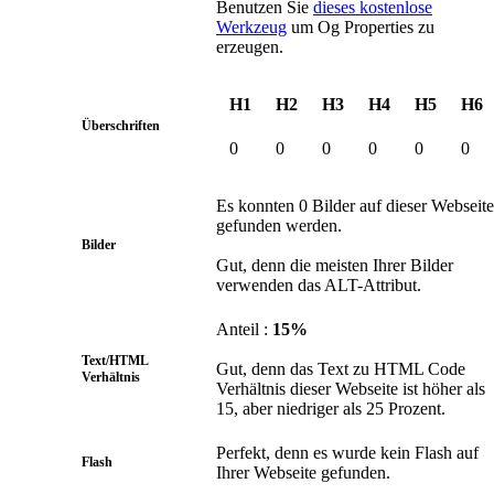
Benutzen Sie
dieses kostenlose
Werkzeug
um Og Properties zu
erzeugen.
H1
H2
H3
H4
H5
H6
Überschriften
0
0
0
0
0
0
Es konnten 0 Bilder auf dieser Webseite
gefunden werden.
Bilder
Gut, denn die meisten Ihrer Bilder
verwenden das ALT-Attribut.
Anteil :
15%
Text/HTML
Gut, denn das Text zu HTML Code
Verhältnis
Verhältnis dieser Webseite ist höher als
15, aber niedriger als 25 Prozent.
Perfekt, denn es wurde kein Flash auf
Flash
Ihrer Webseite gefunden.