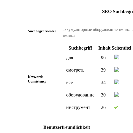
SEO Suchbegri
аккумуляторные
оборудование
техника
Suchbegriffswolke
техники
Suchbegriff
Inhalt
Seitentitel
для
96
смотреть
39
Keywords
Consistency
все
34
оборудование
30
инструмент
26
Benutzerfreundlichkeit