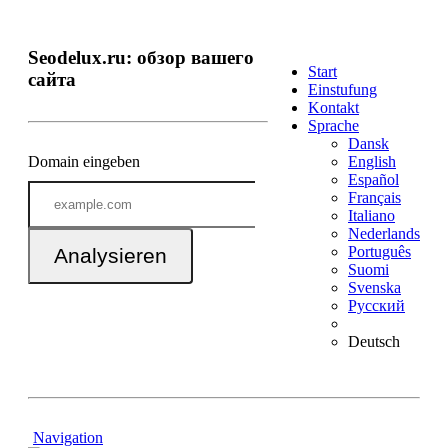
Seodelux.ru: обзор вашего
Start
сайта
Einstufung
Kontakt
Sprache
Dansk
Domain eingeben
English
Español
Français
Italiano
Nederlands
Português
Analysieren
Suomi
Svenska
Русский
Deutsch
Navigation