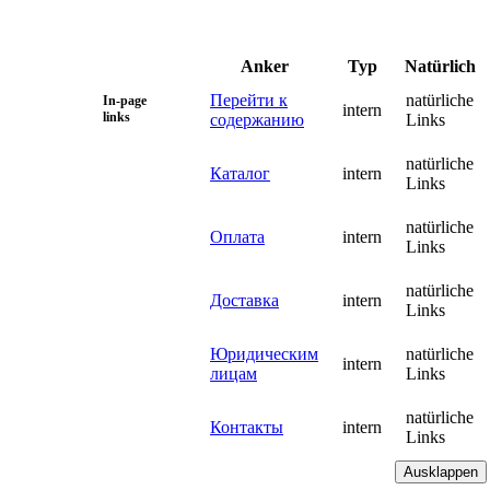
Anker
Typ
Natürlich
Перейти к
natürliche
In-page
intern
links
содержанию
Links
natürliche
Каталог
intern
Links
natürliche
Оплата
intern
Links
natürliche
Доставка
intern
Links
Юридическим
natürliche
intern
лицам
Links
natürliche
Контакты
intern
Links
Ausklappen