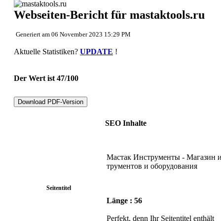
Zurück zum Seitenanfang
Webseiten-Bericht für mastaktools.ru
Inhalt
Links
Suchbegriffe
Generiert am 06 November 2023 15:29 PM
Benutzerfreundlichkeit
Dokument
Aktuelle Statistiken?
UPDATE
!
Mobile
Optimierung
PageSpeed Insights
Der Wert ist 47/100
Download PDF-Version
SEO Inhalte
Мастак Инструменты - Магазин 
трументов и оборудования
Seitentitel
Länge : 56
Perfekt, denn Ihr Seitentitel enthält