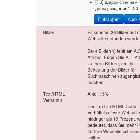
[H3] Шарик с гелием 
днем рождения" - 30
Einklappen
Auskl
Bilder
Es konnten 36 Bilder auf d
Webseite gefunden werde
Bei 4 Bilder(n) fehlt ein AL
Attribut. Fügen Sie ALT-Att
zu Ihren Bildern, um die
Bedeutung der Bilder für
Suchmaschinen zugänglic
machen.
Text/HTML
Anteil :
5%
Verhältnis
Das Text zu HTML Code
Verhältnis dieser Webseite 
niedriger als 15 Prozent, 
bedeutet, dass Sie mehr I
für Ihre Webseite schreib
sollten.