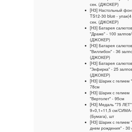
сек. (ДЖОКЕР)
[H3] Настольный фон
TS12-30 blue - упак(4
сек. (ДЖОКЕР)
[H3] Батарея салюто
"Драже" - 100 залпов/
(ДЖОКЕР)
[H3] Батарея салюто
"Виллибон" - 36 залпо
(ДЖОКЕР)
[H3] Батарея салюто
"Зефирка" - 25 залпов
(ДЖОКЕР)
[H3] Шарик с гелием "
78см
[H3] Шарик с гелием
"Вертолет" - 95см
[H3] Медаль "75 ЛЕТ"
9×0,1×11,5 см/СИМА
(Бумага), шт
[H3] Шарик с гелием 
днем рождения" - 30