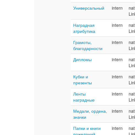
Универсальный
intern
nat
Lin
Наградная
intern
nat
атрибутика
Lin
Грамоты,
intern
nat
благодарности
Lin
Дипломы
intern
nat
Lin
Кубки и
intern
nat
презенты
Lin
Ленты
intern
nat
наградные
Lin
Медали, ордена,
intern
nat
значки
Lin
Папки и книги
intern
nat
пожеланий
Lin