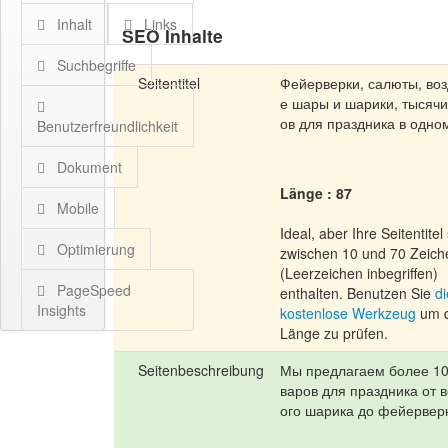
Inhalt
Links
SEO Inhalte
Suchbegriffe
Seitentitel
Фейерверки, салюты, во
е шары и шарики, тысячи
ов для праздника в одно
Benutzerfreundlichkeit
Dokument
Länge : 87
Mobile
Ideal, aber Ihre Seitentitel 
Optimierung
zwischen 10 und 70 Zeich
(Leerzeichen inbegriffen)
PageSpeed
enthalten. Benutzen Sie
d
Insights
kostenlose Werkzeug
um d
Länge zu prüfen.
Seitenbeschreibung
Мы предлагаем более 10
варов для праздника от 
ого шарика до фейервер