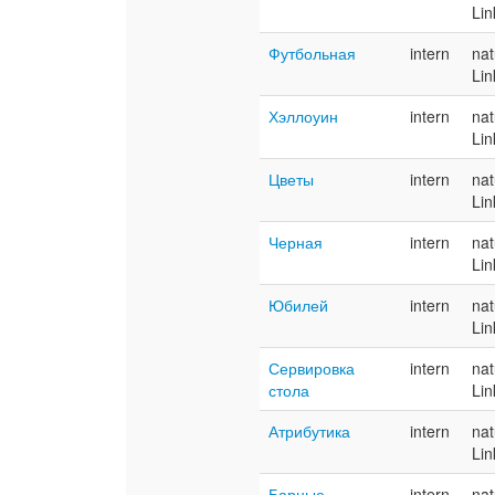
Lin
Футбольная
intern
nat
Lin
Хэллоуин
intern
nat
Lin
Цветы
intern
nat
Lin
Черная
intern
nat
Lin
Юбилей
intern
nat
Lin
Сервировка
intern
nat
стола
Lin
Атрибутика
intern
nat
Lin
Барные
intern
nat