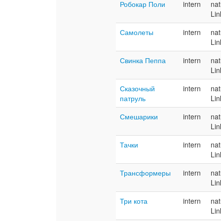
Робокар Поли
intern
nat
Lin
Самолеты
intern
nat
Lin
Свинка Пеппа
intern
nat
Lin
Сказочный
intern
nat
патруль
Lin
Смешарики
intern
nat
Lin
Тачки
intern
nat
Lin
Трансформеры
intern
nat
Lin
Три кота
intern
nat
Lin