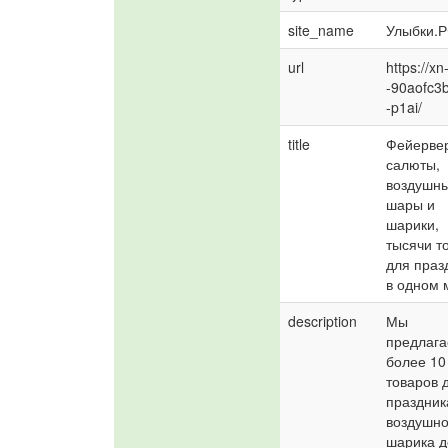
site_name
Улыбки.
url
https://xn
-90aofc3b
-p1ai/
title
Фейервер
салюты, 
воздушны
шары и 
шарики, 
тысячи то
для праз
в одном 
description
Мы 
предлага
более 10 
товаров д
праздника
воздушно
шарика д