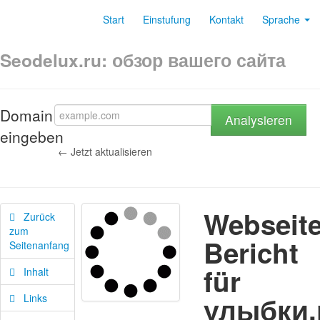
Start
Einstufung
Kontakt
Sprache
Seodelux.ru: обзор вашего сайта
Domain
Analysieren
eingeben
← Jetzt aktualisieren
Webseite
Zurück
zum
Bericht
Seitenanfang
für
Inhalt
улыбки
Links