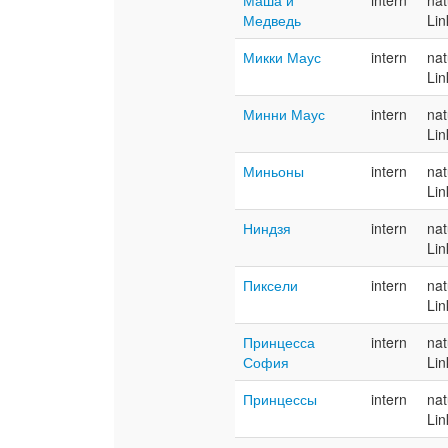
Маша и
intern
nat
Медведь
Lin
Микки Маус
intern
nat
Lin
Минни Маус
intern
nat
Lin
Миньоны
intern
nat
Lin
Ниндзя
intern
nat
Lin
Пиксели
intern
nat
Lin
Принцесса
intern
nat
София
Lin
Принцессы
intern
nat
Lin