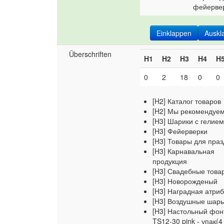
фейерве
Einklappen
Auskl
Überschriften
H1
H2
H3
H4
H
0
2
18
0
0
[H2] Каталог товаров
[H2] Мы рекомендуе
[H3] Шарики с гелие
[H3] Фейерверки
[H3] Товары для пра
[H3] Карнавальная
продукция
[H3] Свадебные това
[H3] Новорожденый
[H3] Наградная атриб
[H3] Воздушные шар
[H3] Настольный фон
TS12-30 pink - упак(4