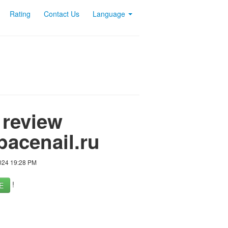
Rating
Contact Us
Language
 review
pacenail.ru
2024 19:28 PM
!
E