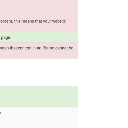
percent, this means that your website
s page.
mean that content in an Iframe cannot be
s