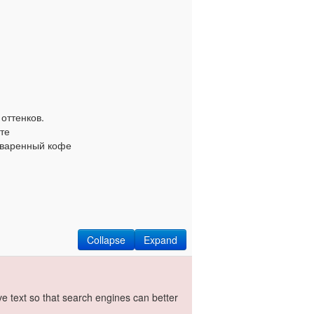
оттенков.
те
сваренный кофе
Collapse
Expand
ive text so that search engines can better