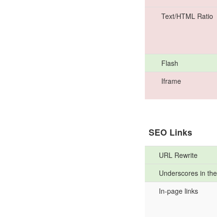
Text/HTML Ratio
Flash
Iframe
SEO Links
URL Rewrite
Underscores in th
In-page links