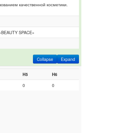
ованием качественной косметики. 
 «BEAUTY SPACE»
Collapse
Expand
H5
H6
0
0