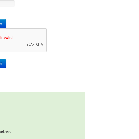
n
cters.