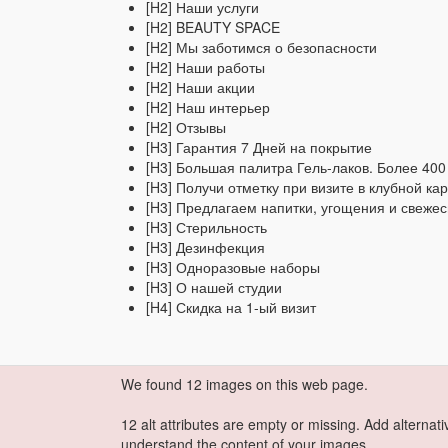
[H2] Наши услуги
[H2] BEAUTY SPACE
[H2] Мы заботимся о безопасности
[H2] Наши работы
[H2] Наши акции
[H2] Наш интерьер
[H2] Отзывы
[H3] Гарантия 7 Дней на покрытие
[H3] Большая палитра Гель-лаков. Более 400 
[H3] Получи отметку при визите в клубной кар
[H3] Предлагаем напитки, угощения и свеже
[H3] Стерильность
[H3] Дезинфекция
[H3] Одноразовые наборы
[H3] О нашей студии
[H4] Скидка на 1-ый визит
We found 12 images on this web page.
12 alt attributes are empty or missing. Add alternat
understand the content of your images.