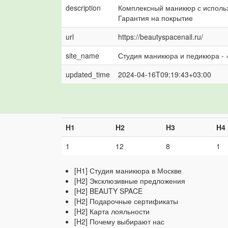
description
Комплексный маникюр с использ
Гарантия на покрытие
url
https://beautyspacenail.ru/
site_name
Студия маникюра и педикюра -
updated_time
2024-04-16T09:19:43+03:00
H1
H2
H3
H4
1
12
8
1
[H1] Студия маникюра в Москве
[H2] Эксклюзивные предложения
[H2] BEAUTY SPACE
[H2] Подарочные сертификаты
[H2] Карта лояльности
[H2] Почему выбирают нас