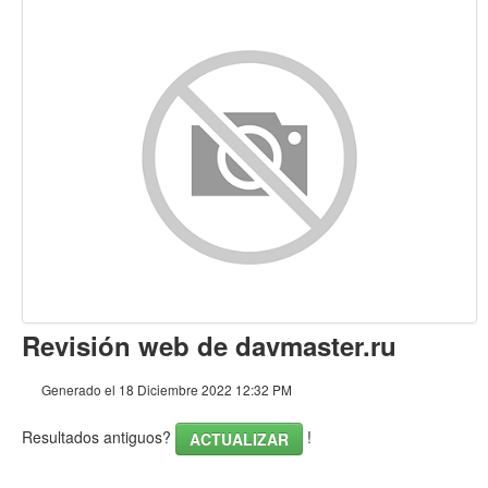
Contenido
Enlaces
Palabras Claves (Keywords)
Usabilidad
Documento
Movil
Optimización
Revisión web de davmaster.ru
PageSpeed Insights
Generado el 18 Diciembre 2022 12:32 PM
Resultados antiguos?
!
ACTUALIZAR