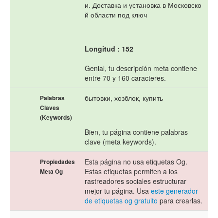
и. Доставка и установка в Московско
й области под ключ
Longitud : 152
Genial, tu descripción meta contiene
entre 70 y 160 caracteres.
бытовки, хозблок, купить
Palabras
Claves
(Keywords)
Bien, tu página contiene palabras
clave (meta keywords).
Esta página no usa etiquetas Og.
Propiedades
Estas etiquetas permiten a los
Meta Og
rastreadores sociales estructurar
mejor tu página. Usa
este generador
de etiquetas og gratuito
para crearlas.