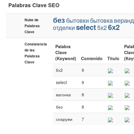
Palabras Clave SEO
без
бытовки
бытовка
веранд
Nube de
select
6х2
Palabras
отделки
5х2
Clave
Consistencia
Palabra
Pala
de las
Clave
Clav
Palabras
(Keyword)
Contenido
Título
(Key
Clave
6х2
9
select
9
вагонка
8
без
8
снаружи
7