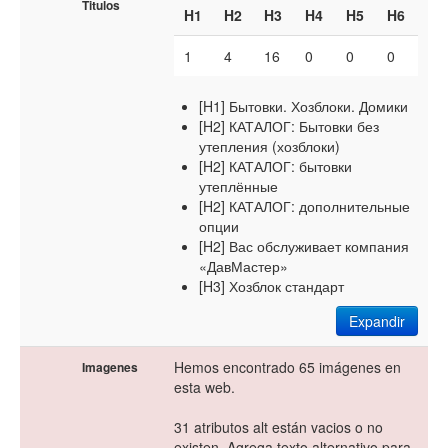
Titulos
H1
H2
H3
H4
H5
H6
1
4
16
0
0
0
[H1] Бытовки. Хозблоки. Домики
[H2] КАТАЛОГ: Бытовки без
утепления (хозблоки)
[H2] КАТАЛОГ: бытовки
утеплённые
[H2] КАТАЛОГ: дополнительные
опции
[H2] Вас обслуживает компания
«ДавМастер»
[H3] Хозблок стандарт
Expandir
Hemos encontrado 65 imágenes en
Imagenes
esta web.
31 atributos alt están vacios o no
existen. Agrega texto alternativo para