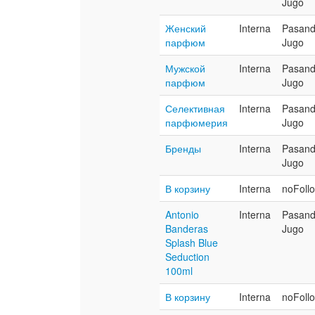
Jugo
Женский
Interna
Pasan
парфюм
Jugo
Мужской
Interna
Pasan
парфюм
Jugo
Селективная
Interna
Pasan
парфюмерия
Jugo
Бренды
Interna
Pasan
Jugo
В корзину
Interna
noFoll
Antonio
Interna
Pasan
Banderas
Jugo
Splash Blue
Seduction
100ml
В корзину
Interna
noFoll