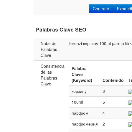
Contraer
Expandi
Palabras Clave SEO
Nube de
terenzi
корзину
100ml
parma
kir
Palabras
Clave
Consistencia
Palabra
de las
Clave
Palabras
(Keyword)
Contenido
T
Clave
корзину
8
100ml
5
парфюм
4
парфюмерия
2