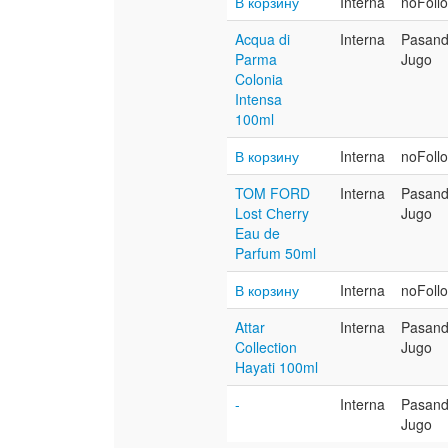
В корзину
Interna
noFoll
Acqua di
Interna
Pasan
Parma
Jugo
Colonia
Intensa
100ml
В корзину
Interna
noFoll
TOM FORD
Interna
Pasan
Lost Сherry
Jugo
Eau de
Parfum 50ml
В корзину
Interna
noFoll
Attar
Interna
Pasan
Collection
Jugo
Hayati 100ml
-
Interna
Pasan
Jugo