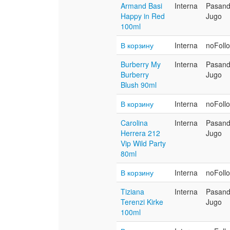
Armand Basi
Interna
Pasan
Happy in Red
Jugo
100ml
В корзину
Interna
noFoll
Burberry My
Interna
Pasan
Burberry
Jugo
Blush 90ml
В корзину
Interna
noFoll
Carolina
Interna
Pasan
Herrera 212
Jugo
Vip Wild Party
80ml
В корзину
Interna
noFoll
Tiziana
Interna
Pasan
Terenzi Kirke
Jugo
100ml