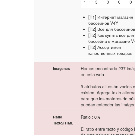
1
3
0
0
0
[H1] Интернет магазин
бассейнов V4Y
[H2] Все для бассейно
[H2] Как купить все для
бассейна в магазине V
[H2] Ассортимент
качественных товаров
Hemos encontrado 237 imá
Imagenes
en esta web.
9 atributos alt están vacios 
existen. Agrega texto alterna
para que los motores de b
puedan entender las imáge
Ratio :
0%
Ratio
Texto/HTML
El ratio entre texto y códig