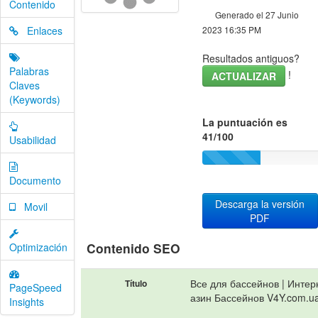
Contenido
Generado el 27 Junio
Enlaces
2023 16:35 PM
Resultados antiguos?
Palabras
!
ACTUALIZAR
Claves
(Keywords)
La puntuación es
41/100
Usabilidad
Documento
Descarga la versión
Movil
PDF
Contenido SEO
Optimización
Все для бассейнов | Интер
Título
PageSpeed
азин Бассейнов V4Y.com.u
Insights