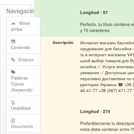
Navegación
Longitud : 57
Volver
Perfecto, tu título contiene 
arriba
y 70 caracteres.
Интернет магазин бассейн
Descripción
Contenido
орудования для бассейна 
ть в интернет магазине V4
Enlaces
ьшой выбор товаров для В
ассейна ✅ Услуги монтажа
уживания ✅ Доступные це
Palabras
перативно доставляем по 
Claves
рритории Украины ☎ +38 (
(Keywords)
46-41-77 +38 (067) 471-77-
Usabilidad
Longitud : 274
Preferiblemente tu descripc
Documento
meta debe contener entre 7