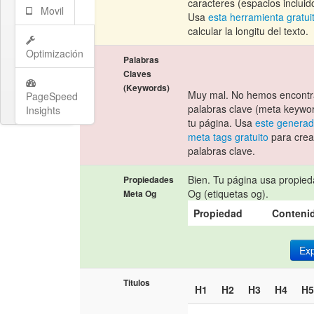
caracteres (espacios incluid
Movil
Usa
esta herramienta gratui
calcular la longitu del texto.
Optimización
Palabras
Claves
(Keywords)
Muy mal. No hemos encont
PageSpeed
palabras clave (meta keywo
Insights
tu página. Usa
este generad
meta tags gratuito
para crea
palabras clave.
Bien. Tu página usa propie
Propiedades
Og (etiquetas og).
Meta Og
Propiedad
Conteni
Ex
Titulos
H1
H2
H3
H4
H