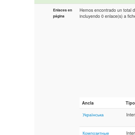
Hemos encontrado un total 
Enlaces en
incluyendo 0 enlace(s) a fic
página
Ancla
Tip
Українська
Inte
Композитные
Inte