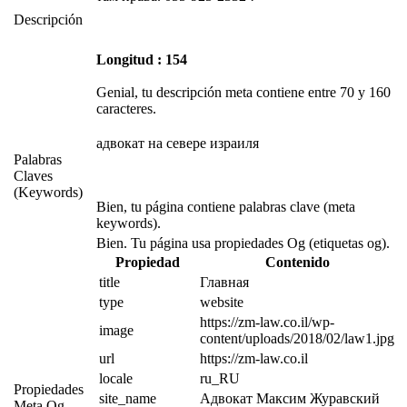
Descripción
Longitud : 154
Genial, tu descripción meta contiene entre 70 y 160
caracteres.
адвокат на севере израиля
Palabras
Claves
(Keywords)
Bien, tu página contiene palabras clave (meta
keywords).
Bien. Tu página usa propiedades Og (etiquetas og).
Propiedad
Contenido
title
Главная
type
website
https://zm-law.co.il/wp-
image
content/uploads/2018/02/law1.jpg
url
https://zm-law.co.il
locale
ru_RU
Propiedades
site_name
Адвокат Максим Журавский
Meta Og