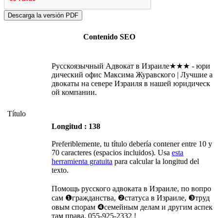
Contenido SEO
Русскоязычный Адвокат в Израиле★★★ - юри
дический офис Максима Журавского | Лучшие а
двокаты на севере Израиля в нашей юридическ
ой компании.
Título
Longitud : 138
Preferiblemente, tu título debería contener entre 10 y
70 caracteres (espacios incluidos). Usa
esta
herramienta gratuita
para calcular la longitud del
texto.
Помощь русского адвоката в Израиле, по вопро
сам ❶гражданства, ❷статуса в Израиле, ❸труд
овым спорам ❹семейным делам и другим аспек
там права. 055-925-2332 !