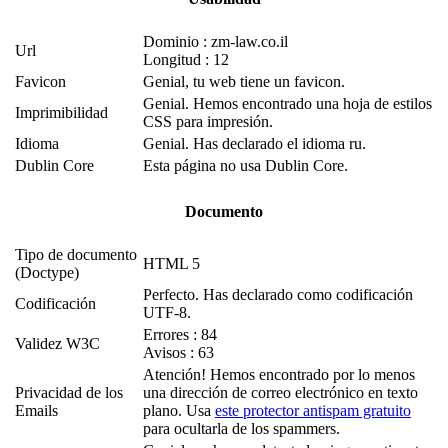
Dominio : zm-law.co.il
Url
Longitud : 12
Favicon
Genial, tu web tiene un favicon.
Genial. Hemos encontrado una hoja de estilos
Imprimibilidad
CSS para impresión.
Idioma
Genial. Has declarado el idioma ru.
Dublin Core
Esta página no usa Dublin Core.
Documento
Tipo de documento
HTML 5
(Doctype)
Perfecto. Has declarado como codificación
Codificación
UTF-8.
Errores : 84
Validez W3C
Avisos : 63
Atención! Hemos encontrado por lo menos
Privacidad de los
una dirección de correo electrónico en texto
Emails
plano. Usa
este protector antispam gratuito
para ocultarla de los spammers.