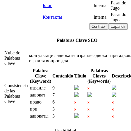
Pasando
Блог
Interna
Jugo
Pasando
Контакты
Interna
Jugo
Contraer
Expandir
Palabras Clave SEO
Nube de
консультация
адвокаты
израиле
адвокат
при
адвок
Palabras
израиля
вопрос
для
Clave
Palabra
Palabras
Clave
Contenido
Título
Claves
Descripci
(Keyword)
(Keywords)
Consistencia
израиле
9
de las
адвокат
7
Palabras
Clave
право
6
при
3
адвокаты
3
Usabilidad