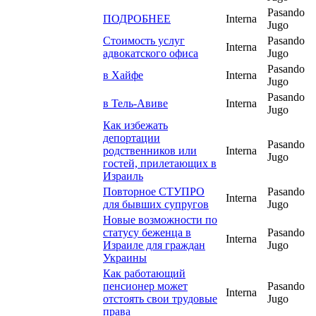
Pasando
ПОДРОБНЕЕ
Interna
Jugo
Стоимость услуг
Pasando
Interna
адвокатского офиса
Jugo
Pasando
в Хайфе
Interna
Jugo
Pasando
в Тель-Авиве
Interna
Jugo
Как избежать
депортации
Pasando
родственников или
Interna
Jugo
гостей, прилетающих в
Израиль
Повторное СТУПРО
Pasando
Interna
для бывших супругов
Jugo
Новые возможности по
статусу беженца в
Pasando
Interna
Израиле для граждан
Jugo
Украины
Как работающий
пенсионер может
Pasando
Interna
отстоять свои трудовые
Jugo
права