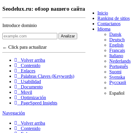
Seodelux.ru: обзор вашего сайта
Inicio
Ranking de sitios
Contactanos
Introduce dominio
Idioma
Dansk
Analizar
Deutsch
English
← Click para actualizar
Français
Italiano
Volver arriba
Nederlands
Contenido
Português
Enlaces
Suomi
Palabras Claves (Keywords)
Svenska
Usabilidad
Русский
Documento
Movil
Español
Optimización
PageSpeed Insights
Navegación
Volver arriba
Contenido