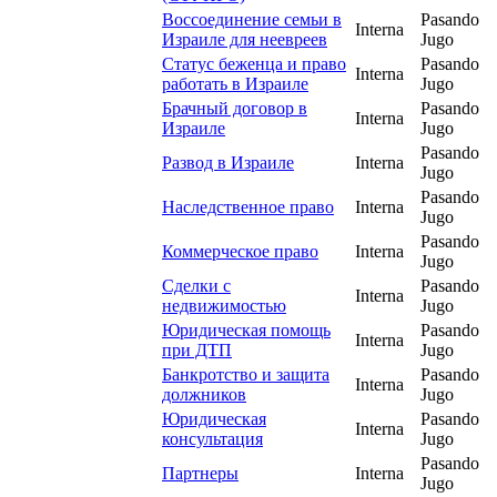
Воссоединение семьи в
Pasando
Interna
Израиле для неевреев
Jugo
Статус беженца и право
Pasando
Interna
работать в Израиле
Jugo
Брачный договор в
Pasando
Interna
Израиле
Jugo
Pasando
Развод в Израиле
Interna
Jugo
Pasando
Наследственное право
Interna
Jugo
Pasando
Коммерческое право
Interna
Jugo
Сделки с
Pasando
Interna
недвижимостью
Jugo
Юридическая помощь
Pasando
Interna
при ДТП
Jugo
Банкротство и защита
Pasando
Interna
должников
Jugo
Юридическая
Pasando
Interna
консультация
Jugo
Pasando
Партнеры
Interna
Jugo