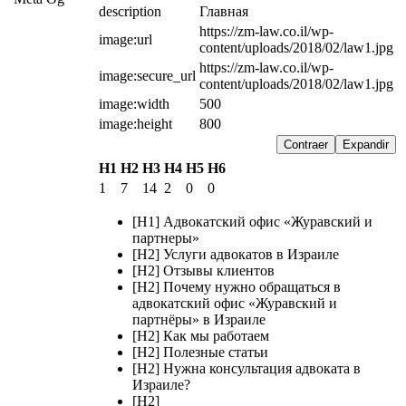
description
Главная
https://zm-law.co.il/wp-
image:url
content/uploads/2018/02/law1.jpg
https://zm-law.co.il/wp-
image:secure_url
content/uploads/2018/02/law1.jpg
image:width
500
image:height
800
Contraer
Expandir
H1
H2
H3
H4
H5
H6
1
7
14
2
0
0
[H1] Адвокатский офис «Журавский и
партнеры»
[H2] Услуги адвокатов в Израиле
[H2] Отзывы клиентов
[H2] Почему нужно обращаться в
адвокатский офис «Журавский и
партнёры» в Израиле
[H2] Как мы работаем
[H2] Полезные статьи
[H2] Нужна консультация адвоката в
Израиле?
[H2]