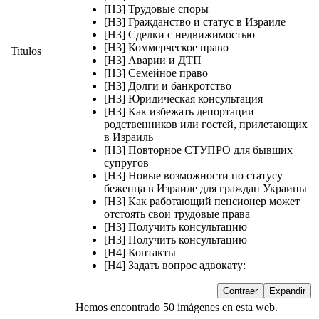
[H3] Трудовые споры
[H3] Гражданство и статус в Израиле
[H3] Сделки с недвижимостью
[H3] Коммерческое право
Titulos
[H3] Аварии и ДТП
[H3] Семейное право
[H3] Долги и банкротство
[H3] Юридическая консультация
[H3] Как избежать депортации
родственников или гостей, прилетающих
в Израиль
[H3] Повторное СТУПРО для бывших
супругов
[H3] Новые возможности по статусу
беженца в Израиле для граждан Украины
[H3] Как работающий пенсионер может
отстоять свои трудовые права
[H3] Получить консультацию
[H3] Получить консультацию
[H4] Контакты
[H4] Задать вопрос адвокату:
Contraer
Expandir
Hemos encontrado 50 imágenes en esta web.