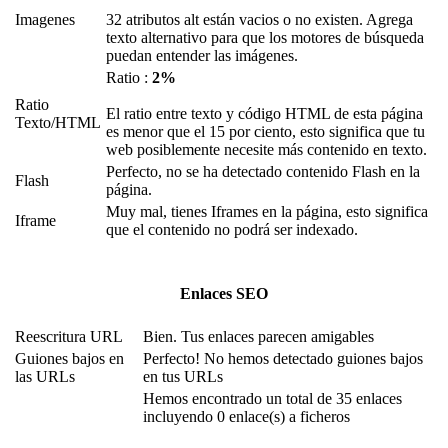
Imagenes
32 atributos alt están vacios o no existen. Agrega
texto alternativo para que los motores de búsqueda
puedan entender las imágenes.
Ratio :
2%
Ratio
El ratio entre texto y código HTML de esta página
Texto/HTML
es menor que el 15 por ciento, esto significa que tu
web posiblemente necesite más contenido en texto.
Perfecto, no se ha detectado contenido Flash en la
Flash
página.
Muy mal, tienes Iframes en la página, esto significa
Iframe
que el contenido no podrá ser indexado.
Enlaces SEO
Reescritura URL
Bien. Tus enlaces parecen amigables
Guiones bajos en
Perfecto! No hemos detectado guiones bajos
las URLs
en tus URLs
Hemos encontrado un total de 35 enlaces
incluyendo 0 enlace(s) a ficheros