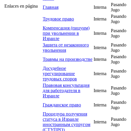
Pasando
Enlaces en página
Главная
Interna
Jugo
Pasando
Трудовое право
Interna
Jugo
Компенсация (пицуим)
Pasando
при увольнении в
Interna
Jugo
Израиле
Защита от незаконного
Pasando
Interna
увольнения
Jugo
Pasando
Травмы на производстве
Interna
Jugo
Досудебное
Pasando
урегулирование
Interna
Jugo
трудовых споров
Правовая консультация
Pasando
для работодателя в
Interna
Jugo
Израиле
Pasando
Гражданское право
Interna
Jugo
Процедура получения
статуса в Израиле
Pasando
Interna
иностранным супругом
Jugo
(СТУПРО)