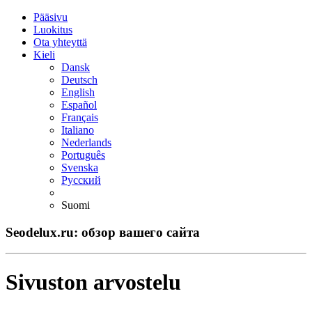
Pääsivu
Luokitus
Ota yhteyttä
Kieli
Dansk
Deutsch
English
Español
Français
Italiano
Nederlands
Português
Svenska
Русский
Suomi
Seodelux.ru: обзор вашего сайта
Sivuston arvostelu