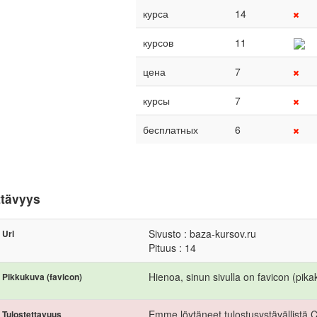
курса
14
курсов
11
цена
7
курсы
7
бесплатных
6
ttävyys
Sivusto : baza-kursov.ru
Url
Pituus : 14
Hienoa, sinun sivulla on favicon (pika
Pikkukuva (favicon)
Emme löytäneet tulostusystävällistä 
Tulostettavuus