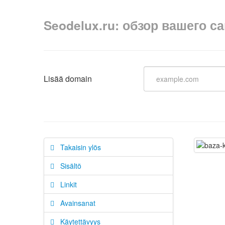
Seodelux.ru: обзор вашего с
Lisää domain
Takaisin ylös
Sisältö
Linkit
Avainsanat
Käytettävyys