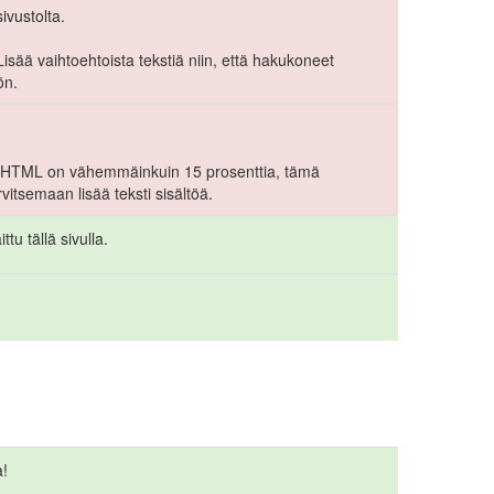
ivustolta.
u. Lisää vaihtoehtoista tekstiä niin, että hakukoneet
ön.
-> HTML on vähemmäinkuin 15 prosenttia, tämä
arvitsemaan lisää teksti sisältöä.
ttu tällä sivulla.
a!