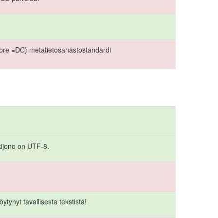
Core =DC) metatietosanastostandardi
kkijono on UTF-8.
ytynyt tavallisesta tekstistä!