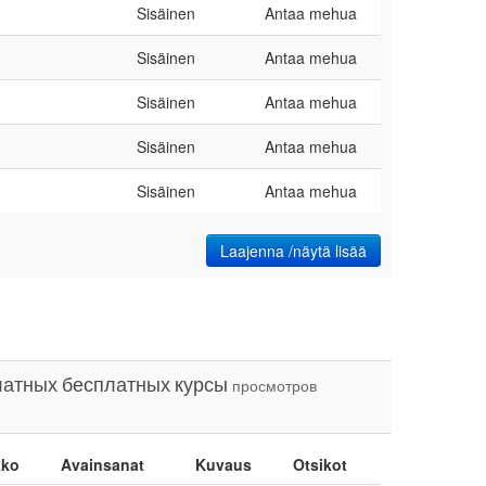
Sisäinen
Antaa mehua
Sisäinen
Antaa mehua
Sisäinen
Antaa mehua
Sisäinen
Antaa mehua
Sisäinen
Antaa mehua
Laajenna /näytä lisää
латных
бесплатных
курсы
просмотров
kko
Avainsanat
Kuvaus
Otsikot