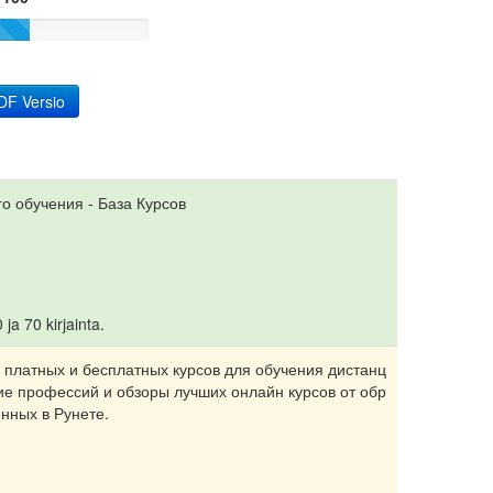
DF Versio
о обучения - База Курсов
 ja 70 kirjainta.
платных и бесплатных курсов для обучения дистанц
е профессий и обзоры лучших онлайн курсов от обр
нных в Рунете.