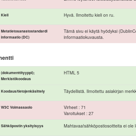
Hyvä. Ilmoitettu kieli on ru.
Kieli
Tämä sivu ei käytä hyödyksi (Dublin
Metatietosanastostandardi
informaatiokuvausta.
informaatio (DC)
entti
HTML 5
(dokumenttityyppi);
Merkistökoodaus
Täydellistä. Ilmoitettu asiakirjan mer
Koodaus/tietojenkäsittely
Virheet : 71
W3C Voimassaolo
Varoitukset : 27
Mahtavaa!sähköpostiosoitteita ei ole lö
Sähköpostin yksityisyys