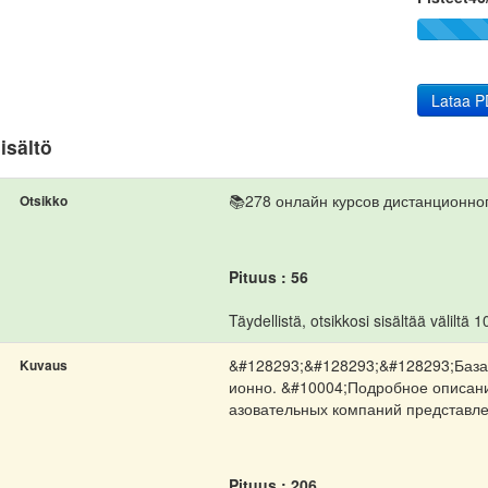
Lataa P
isältö
📚278 онлайн курсов дистанционног
Otsikko
Pituus : 56
Täydellistä, otsikkosi sisältää väliltä 10
&#128293;&#128293;&#128293;База 
Kuvaus
ионно. &#10004;Подробное описани
азовательных компаний представле
Pituus : 206