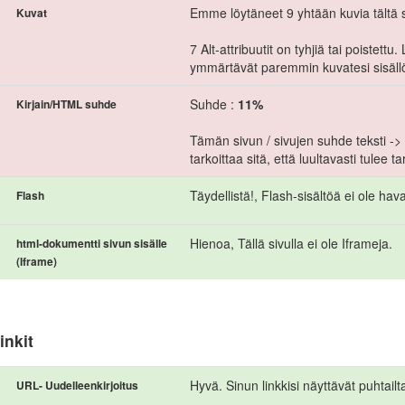
Emme löytäneet 9 yhtään kuvia tältä s
Kuvat
7 Alt-attribuutit on tyhjiä tai poistett
ymmärtävät paremmin kuvatesi sisäll
Suhde :
11%
Kirjain/HTML suhde
Tämän sivun / sivujen suhde teksti 
tarkoittaa sitä, että luultavasti tulee t
Täydellistä!, Flash-sisältöä ei ole havai
Flash
Hienoa, Tällä sivulla ei ole Iframeja.
html-dokumentti sivun sisälle
(Iframe)
inkit
Hyvä. Sinun linkkisi näyttävät puhtailt
URL- Uudelleenkirjoitus