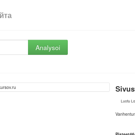
айта
Analysoi
Sivus
Luotu L
Vanhentun
Pisteet46