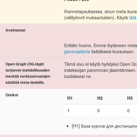
Ihannetapauksessa, sinun meta-kuvauks
(välilyönnit mukaanlukien). Käytä
tätä
Avainsanat
Erittäin huono. Emme löytäneen meta 
generaattoria
lisätäksesi kuvauksen.
Tämä sivu ei käytä hyödyksi Open Gra
Open Graph (OG-tägit)
indeksoijan paremman jäsentämisen.
tarjoavat mahdollisuuden
luodaksesi ne.
merkitä verkkosivustojen
sisältöä meta-tiedoilla.
Otsikot
H1
H2
H3
1
0
0
[H1] База курсов для дистанцио