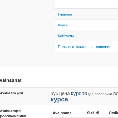
-
Главная
Курсы
Контакты
Пользовательское соглашение
vainsanat
курсов
руб
цена
п
Avainsana pilvi
где
рассрочка
курса
Avainsanojen
Avainsana
Sisältö
Otsi
johdonmukaisuus