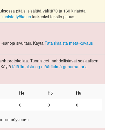
essa pitäisi sisältää väliltä70 ja 160 kirjainta
 ilmaista työkalua
laskeaksi tekstin pituus.
-sanoja sivultasi. Käytä
Tätä ilmaista meta-kuvaus
ph protokollaa. Tunnisteet mahdollistavat sosiaalisen
 Käytä
tätä ilmaista og määritelmä generaattoria
H4
H5
H6
0
0
0
нного обучения