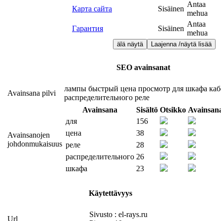
Antaa
Карта сайта
Sisäinen
mehua
Antaa
Гарантия
Sisäinen
mehua
älä näytä
Laajenna /näytä lisää
SEO avainsanat
лампы
быстрый
цена
просмотр
для
шкафа
каб
Avainsana pilvi
распределительного
реле
Avainsana
Sisältö
Otsikko
Avainsan
для
156
цена
38
Avainsanojen
johdonmukaisuus
реле
28
распределительного
26
шкафа
23
Käytettävyys
Sivusto : el-rays.ru
Url