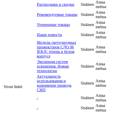
Antaa
Распродажи и скидки
Sisäinen
mehua
Antaa
Рекомендуемые товары
Sisäinen
mehua
Antaa
Уцененные товары
Sisäinen
mehua
Antaa
Наши новости
Sisäinen
mehua
Модели светодиодных
прожекторов СДО 06
Antaa
Sisäinen
IEK®: теперь в белом
mehua
корпусе
Эволюция систем
Antaa
освещения. Новые
Sisäinen
mehua
технологии
Актуальность
использования и
Antaa
Sisäinen
назначение провода
mehua
Sivun linkit
СИП
Antaa
-
Sisäinen
mehua
Antaa
-
Sisäinen
mehua