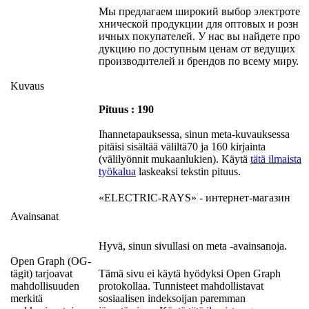
Мы предлагаем широкий выбор электроте
хнической продукции для оптовых и розн
ичных покупателей. У нас вы найдете про
дукцию по доступным ценам от ведущих
производителей и брендов по всему миру.
Kuvaus
Pituus : 190
Ihannetapauksessa, sinun meta-kuvauksessa
pitäisi sisältää väliltä70 ja 160 kirjainta
(välilyönnit mukaanlukien). Käytä
tätä ilmaista
työkalua
laskeaksi tekstin pituus.
«ELECTRIC-RAYS» - интернет-магазин
Avainsanat
Hyvä, sinun sivullasi on meta -avainsanoja.
Open Graph (OG-
tägit) tarjoavat
Tämä sivu ei käytä hyödyksi Open Graph
mahdollisuuden
protokollaa. Tunnisteet mahdollistavat
merkitä
sosiaalisen indeksoijan paremman