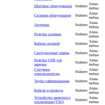
Antaa
Щитовое оборудование
Sisäinen
mehua
Antaa
Силовое оборудование
Sisäinen
mehua
Antaa
Антенны
Sisäinen
mehua
Antaa
Розетки силовые
Sisäinen
mehua
Antaa
Кабель силовой
Sisäinen
mehua
Antaa
Светодиодные лампы
Sisäinen
mehua
Розетки USB для
Antaa
Sisäinen
зарядки
mehua
Счетчики
Antaa
Sisäinen
электроэнергии
mehua
Antaa
Труба гофрированная
Sisäinen
mehua
Antaa
Кабели и провода
Sisäinen
mehua
Устройство защитного
Antaa
Sisäinen
отключения (УЗО)
mehua