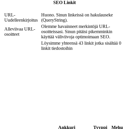
SEO Linkit
URL-
Huono. Sinun linkeissä on hakulauseke
Uudelleenkirjoitus
(QueryString).
Olemme havainneet merkintöjä URL-
Alleviivaa URL-
osoitteissasi. Sinun pitäisi pikemminkin
osoitteet
käyttää väliviivoja optimoimaan SEO.
Löysimme yhteensä 43 linkit jotka sisältää 0
linkit tiedostoihin
Ankkuri
Tyyppi
Mehu