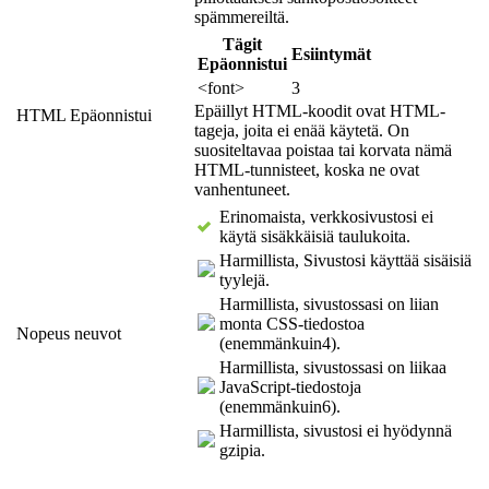
spämmereiltä.
Tägit
Esiintymät
Epäonnistui
<font>
3
Epäillyt HTML-koodit ovat HTML-
HTML Epäonnistui
tageja, joita ei enää käytetä. On
suositeltavaa poistaa tai korvata nämä
HTML-tunnisteet, koska ne ovat
vanhentuneet.
Erinomaista, verkkosivustosi ei
käytä sisäkkäisiä taulukoita.
Harmillista, Sivustosi käyttää sisäisiä
tyylejä.
Harmillista, sivustossasi on liian
monta CSS-tiedostoa
Nopeus neuvot
(enemmänkuin4).
Harmillista, sivustossasi on liikaa
JavaScript-tiedostoja
(enemmänkuin6).
Harmillista, sivustosi ei hyödynnä
gzipia.