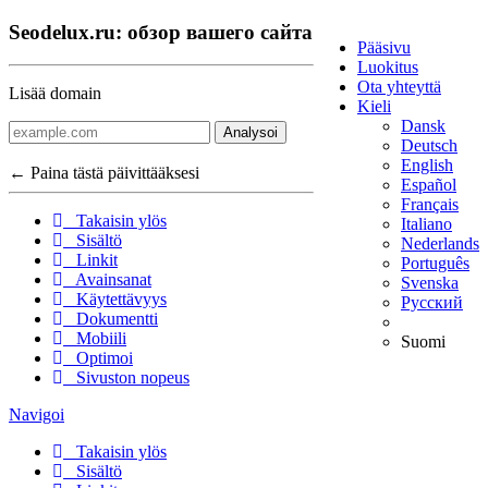
Seodelux.ru: обзор вашего сайта
Pääsivu
Luokitus
Ota yhteyttä
Lisää domain
Kieli
Dansk
Analysoi
Deutsch
English
← Paina tästä päivittääksesi
Español
Français
Takaisin ylös
Italiano
Sisältö
Nederlands
Linkit
Português
Avainsanat
Svenska
Käytettävyys
Русский
Dokumentti
Mobiili
Suomi
Optimoi
Sivuston nopeus
Navigoi
Takaisin ylös
Sisältö