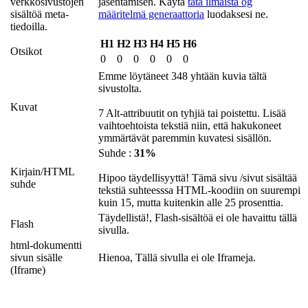
verkkosivustojen
jäsentämisen. Käytä
tätä ilmaista og
sisältöä meta-
määritelmä generaattoria
luodaksesi ne.
tiedoilla.
H1
H2
H3
H4
H5
H6
Otsikot
0
0
0
0
0
0
Emme löytäneet 348 yhtään kuvia tältä
sivustolta.
Kuvat
7 Alt-attribuutit on tyhjiä tai poistettu. Lisää
vaihtoehtoista tekstiä niin, että hakukoneet
ymmärtävät paremmin kuvatesi sisällön.
Suhde :
31%
Kirjain/HTML
Hipoo täydellisyyttä! Tämä sivu /sivut sisältää
suhde
tekstiä suhteesssa HTML-koodiin on suurempi
kuin 15, mutta kuitenkin alle 25 prosenttia.
Täydellistä!, Flash-sisältöä ei ole havaittu tällä
Flash
sivulla.
html-dokumentti
sivun sisälle
Hienoa, Tällä sivulla ei ole Iframeja.
(Iframe)