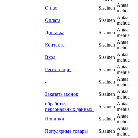
Antaa
О нас
Sisäinen
mehua
Antaa
Оплата
Sisäinen
mehua
Antaa
Доставка
Sisäinen
mehua
Antaa
Контакты
Sisäinen
mehua
Antaa
Вход
Sisäinen
mehua
Antaa
Регистрация
Sisäinen
mehua
Antaa
-
Sisäinen
mehua
Antaa
Заказать звонок
Sisäinen
mehua
обработку
Antaa
Sisäinen
персональных данных.
mehua
Antaa
Новинки
Sisäinen
mehua
Antaa
Популярные товары
Sisäinen
mehua