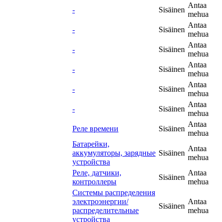
Antaa
-
Sisäinen
mehua
Antaa
-
Sisäinen
mehua
Antaa
-
Sisäinen
mehua
Antaa
-
Sisäinen
mehua
Antaa
-
Sisäinen
mehua
Antaa
-
Sisäinen
mehua
Antaa
Реле времени
Sisäinen
mehua
Батарейки,
Antaa
аккумуляторы, зарядные
Sisäinen
mehua
устройства
Реле, датчики,
Antaa
Sisäinen
контроллеры
mehua
Системы распределения
электроэнергии/
Antaa
Sisäinen
распределительные
mehua
устройства