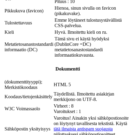
Pituus : 10
Hienoa, sinun sivulla on favicon
Pikkukuva (favicon)
(pikakuvake).
Emme löytäneet tulostusystävällistä
Tulostettavuus
CSS-palvelua.
Kieli
Hyvä. Ilmoitettu kieli on ru.
Tämä sivu ei käytä hyödyksi
Metatietosanastostandardi
(DublinCore =DC)
informaatio (DC)
metatietosanastostandardi
informaatiokuvausta.
Dokumentti
(dokumenttityyppi);
HTML 5
Merkistökoodaus
Täydellistä. Ilmoitettu asiakirjan
Koodaus/tietojenkäsittely
merkkijono on UTF-8.
Virheet : 8
W3C Voimassaolo
Varoitukset : 1
Varoitus! Ainakin yksi sähköpostiosoite
on löytynyt tavallisesta tekstistä. Käytä
Sähköpostin yksityisyys
tätä ilmaista antispam suojausta
piilottaaksesi sähköpostiosoitteet