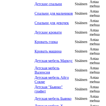
Antaa
Детские спальни
Sisäinen
mehua
Antaa
Спальни для мальчиков
Sisäinen
mehua
Antaa
Спальни для девочек
Sisäinen
mehua
Antaa
Детские кровати
Sisäinen
mehua
Antaa
Кровать горка
Sisäinen
mehua
Antaa
Кровать машина
Sisäinen
mehua
Antaa
Детская мебель Маркус
Sisäinen
mehua
Детская мебель
Antaa
Sisäinen
Валенсия
mehua
Детская мебель Айго
Antaa
Sisäinen
Сокме
mehua
Детская "Бьянко"
Antaa
Sisäinen
графит
mehua
Antaa
Детская мебель Бьянко
Sisäinen
mehua
Детская мебель Х-
Antaa