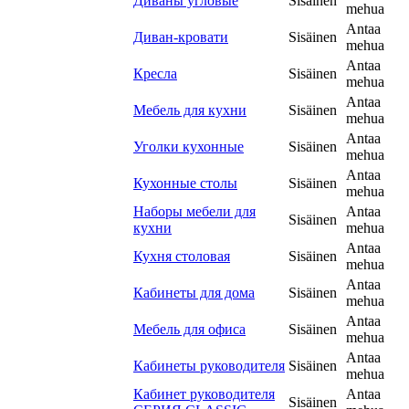
Диваны угловые
Sisäinen
mehua
Antaa
Диван-кровати
Sisäinen
mehua
Antaa
Кресла
Sisäinen
mehua
Antaa
Мебель для кухни
Sisäinen
mehua
Antaa
Уголки кухонные
Sisäinen
mehua
Antaa
Кухонные столы
Sisäinen
mehua
Наборы мебели для
Antaa
Sisäinen
кухни
mehua
Antaa
Кухня столовая
Sisäinen
mehua
Antaa
Кабинеты для дома
Sisäinen
mehua
Antaa
Мебель для офиса
Sisäinen
mehua
Antaa
Кабинеты руководителя
Sisäinen
mehua
Кабинет руководителя
Antaa
Sisäinen