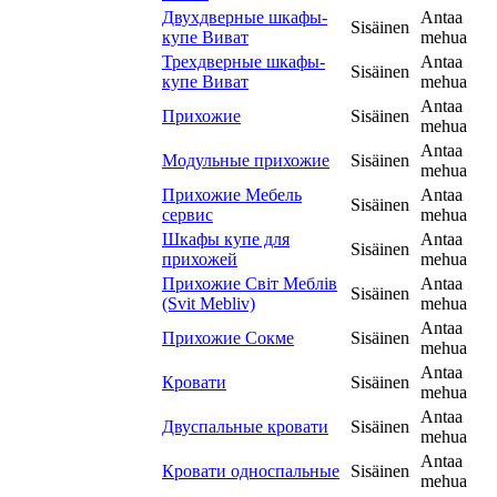
Двухдверные шкафы-
Antaa
Sisäinen
купе Виват
mehua
Трехдверные шкафы-
Antaa
Sisäinen
купе Виват
mehua
Antaa
Прихожие
Sisäinen
mehua
Antaa
Модульные прихожие
Sisäinen
mehua
Прихожие Мебель
Antaa
Sisäinen
сервис
mehua
Шкафы купе для
Antaa
Sisäinen
прихожей
mehua
Прихожие Світ Меблів
Antaa
Sisäinen
(Svit Mebliv)
mehua
Antaa
Прихожие Сокме
Sisäinen
mehua
Antaa
Кровати
Sisäinen
mehua
Antaa
Двуспальные кровати
Sisäinen
mehua
Antaa
Кровати односпальные
Sisäinen
mehua