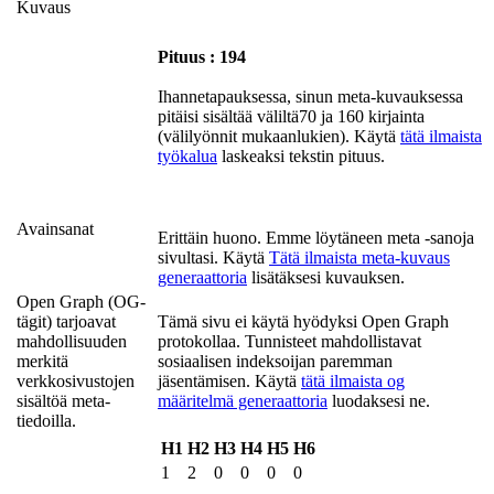
Kuvaus
Pituus : 194
Ihannetapauksessa, sinun meta-kuvauksessa
pitäisi sisältää väliltä70 ja 160 kirjainta
(välilyönnit mukaanlukien). Käytä
tätä ilmaista
työkalua
laskeaksi tekstin pituus.
Avainsanat
Erittäin huono. Emme löytäneen meta -sanoja
sivultasi. Käytä
Tätä ilmaista meta-kuvaus
generaattoria
lisätäksesi kuvauksen.
Open Graph (OG-
tägit) tarjoavat
Tämä sivu ei käytä hyödyksi Open Graph
mahdollisuuden
protokollaa. Tunnisteet mahdollistavat
merkitä
sosiaalisen indeksoijan paremman
verkkosivustojen
jäsentämisen. Käytä
tätä ilmaista og
sisältöä meta-
määritelmä generaattoria
luodaksesi ne.
tiedoilla.
H1
H2
H3
H4
H5
H6
1
2
0
0
0
0