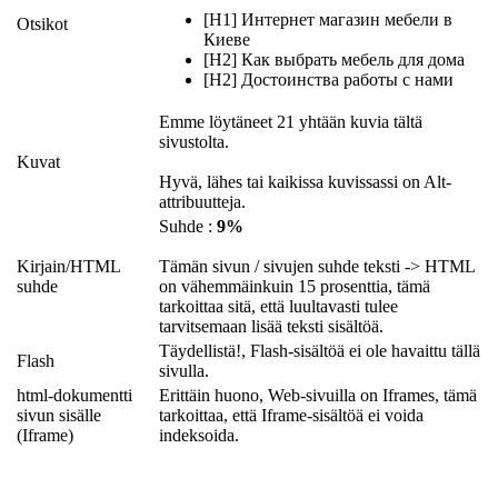
[H1] Интернет магазин мебели в
Otsikot
Киеве
[H2] Как выбрать мебель для дома
[H2] Достоинства работы с нами
Emme löytäneet 21 yhtään kuvia tältä
sivustolta.
Kuvat
Hyvä, lähes tai kaikissa kuvissassi on Alt-
attribuutteja.
Suhde :
9%
Kirjain/HTML
Tämän sivun / sivujen suhde teksti -> HTML
suhde
on vähemmäinkuin 15 prosenttia, tämä
tarkoittaa sitä, että luultavasti tulee
tarvitsemaan lisää teksti sisältöä.
Täydellistä!, Flash-sisältöä ei ole havaittu tällä
Flash
sivulla.
html-dokumentti
Erittäin huono, Web-sivuilla on Iframes, tämä
sivun sisälle
tarkoittaa, että Iframe-sisältöä ei voida
(Iframe)
indeksoida.