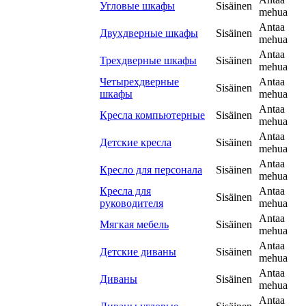
Угловые шкафы
Sisäinen
mehua
Antaa
Двухдверные шкафы
Sisäinen
mehua
Antaa
Трехдверные шкафы
Sisäinen
mehua
Четырехдверные
Antaa
Sisäinen
шкафы
mehua
Antaa
Кресла компьютерные
Sisäinen
mehua
Antaa
Детские кресла
Sisäinen
mehua
Antaa
Кресло для персонала
Sisäinen
mehua
Кресла для
Antaa
Sisäinen
руководителя
mehua
Antaa
Мягкая мебель
Sisäinen
mehua
Antaa
Детские диваны
Sisäinen
mehua
Antaa
Диваны
Sisäinen
mehua
Antaa