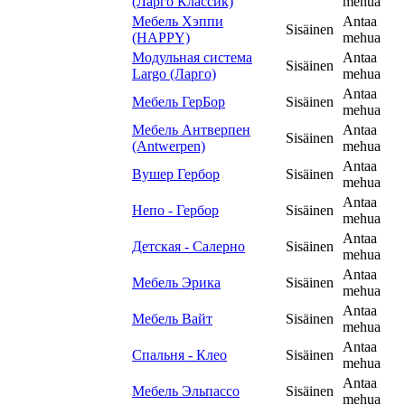
(Ларго Классик)
mehua
Мебель Хэппи
Antaa
Sisäinen
(HAPPY)
mehua
Модульная система
Antaa
Sisäinen
Largo (Ларго)
mehua
Antaa
Мебель ГерБор
Sisäinen
mehua
Мебель Антверпен
Antaa
Sisäinen
(Antwerpen)
mehua
Antaa
Вушер Гербор
Sisäinen
mehua
Antaa
Непо - Гербор
Sisäinen
mehua
Antaa
Детская - Салерно
Sisäinen
mehua
Antaa
Мебель Эрика
Sisäinen
mehua
Antaa
Мебель Вайт
Sisäinen
mehua
Antaa
Спальня - Клео
Sisäinen
mehua
Antaa
Мебель Эльпассо
Sisäinen
mehua