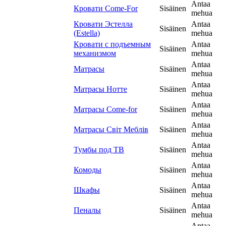
Antaa
Кровати Come-For
Sisäinen
mehua
Кровати Эстелла
Antaa
Sisäinen
(Estella)
mehua
Кровати с подъемным
Antaa
Sisäinen
механизмом
mehua
Antaa
Матрасы
Sisäinen
mehua
Antaa
Матрасы Нотте
Sisäinen
mehua
Antaa
Матрасы Come-for
Sisäinen
mehua
Antaa
Матрасы Світ Меблів
Sisäinen
mehua
Antaa
Тумбы под ТВ
Sisäinen
mehua
Antaa
Комоды
Sisäinen
mehua
Antaa
Шкафы
Sisäinen
mehua
Antaa
Пеналы
Sisäinen
mehua
Antaa