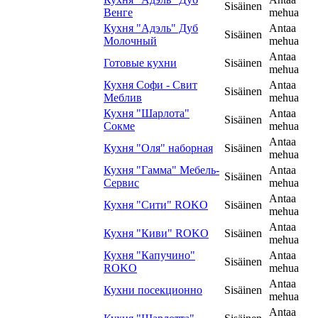
Sisäinen
Венге
mehua
Кухня "Адэль" Дуб
Antaa
Sisäinen
Молочный
mehua
Antaa
Готовые кухни
Sisäinen
mehua
Кухня Софи - Свит
Antaa
Sisäinen
Меблив
mehua
Кухня "Шарлота"
Antaa
Sisäinen
Сокме
mehua
Antaa
Кухня "Оля" наборная
Sisäinen
mehua
Кухня "Гамма" Мебель-
Antaa
Sisäinen
Сервис
mehua
Antaa
Кухня "Сити" ROKO
Sisäinen
mehua
Antaa
Кухня "Киви" ROKO
Sisäinen
mehua
Кухня "Капучино"
Antaa
Sisäinen
ROKO
mehua
Antaa
Кухни посекционно
Sisäinen
mehua
Antaa