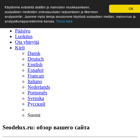
Käytämme evästeitä sisällön ja mainosten muokkaamiseen,
OK
sosiaalisten medioiden ominaisuuksien tarjoamiseen ja liikenteen
analysointiin. Jaamme myös tietoja sivustomme käytöstä sosiaalisen median, mainonnan ja
analyysikumppaneidemme kanssa.
Tietoa lisää
Pääsivu
Luokitus
Ota yhteyttä
Kieli
Dansk
Deutsch
English
Español
Français
Italiano
Nederlands
Português
Svenska
Русский
Suomi
Seodelux.ru: обзор вашего сайта