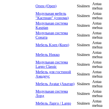
Antaa
Опен (Open)
Sisäinen
mehua
Модульная мебель
Antaa
Sisäinen
"Каспиан" (сонома)
mehua
Модульная система
Antaa
Sisäinen
Kaspian
mehua
Модульная система
Antaa
Sisäinen
Соната
mehua
Antaa
Мебель Koen (Коен)
Sisäinen
mehua
Antaa
Мебель Никко
Sisäinen
mehua
Модульная система
Antaa
Sisäinen
Largo Classic
mehua
Мебель для гостиной
Antaa
Sisäinen
Амадеус
mehua
Antaa
Мебель Avatar (Аватар)
Sisäinen
mehua
Модульная система
Antaa
Sisäinen
Лорд
mehua
Antaa
Мебель Ларго / Largo
Sisäinen
mehua