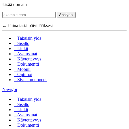
Lisää domain
Analysoi
← Paina tästä päivittääksesi
Takaisin ylös
Sisältö
Linkit
Avainsanat
Käytettävyys
Dokumentti
Mobiili
Optimoi
Sivuston nopeus
Navigoi
Takaisin ylös
Sisältö
Linkit
Avainsanat
Käytettävyys
Dokumentti