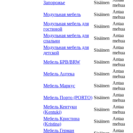
Запорожье
Sisäinen
mehua
Antaa
Модульная мебель
Sisäinen
mehua
Модульная мебель для
Antaa
Sisäinen
гостиной
mehua
Модульная мебель для
Antaa
Sisäinen
спальни
mehua
Модульная мебель для
Antaa
Sisäinen
детской
mehua
Antaa
Мебель БРВ/BRW
Sisäinen
mehua
Antaa
Мебель Ацтека
Sisäinen
mehua
Antaa
Мебель Маркус
Sisäinen
mehua
Antaa
Мебель Порто (PORTO)
Sisäinen
mehua
Мебель Кентуки
Antaa
Sisäinen
(Kentuki)
mehua
Мебель Кристина
Antaa
Sisäinen
(Kristina)
mehua
Мебель Герман
Antaa