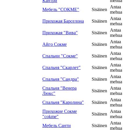
Кантри
mehua
Antaa
Мебель "СОКМЕ"
Sisäinen
mehua
Antaa
Прихожая Барселона
Sisäinen
mehua
Antaa
Прихожая "Вива"
Sisäinen
mehua
Antaa
Айго Сокме
Sisäinen
mehua
Antaa
Спальни "Сокме"
Sisäinen
mehua
Antaa
Спальня "Скарлет"
Sisäinen
mehua
Antaa
Спальня "Сандра"
Sisäinen
mehua
Спальня "Венера
Antaa
Sisäinen
Люкс"
mehua
Antaa
Спальня "Каролина"
Sisäinen
mehua
Прихожие Сокме
Antaa
Sisäinen
"cokme"
mehua
Antaa
Мебель Санти
Sisäinen
mehua