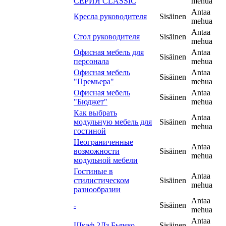
СЕРИЯ CLASSIC
mehua
Antaa
Кресла руководителя
Sisäinen
mehua
Antaa
Стол руководителя
Sisäinen
mehua
Офисная мебель для
Antaa
Sisäinen
персонала
mehua
Офисная мебель
Antaa
Sisäinen
"Премьера"
mehua
Офисная мебель
Antaa
Sisäinen
"Бюджет"
mehua
Как выбрать
Antaa
модульную мебель для
Sisäinen
mehua
гостиной
Неограниченные
Antaa
возможности
Sisäinen
mehua
модульной мебели
Гостиные в
Antaa
стилистическом
Sisäinen
mehua
разнообразии
Antaa
-
Sisäinen
mehua
Antaa
Шкаф 2Дз Бьянко
Sisäinen