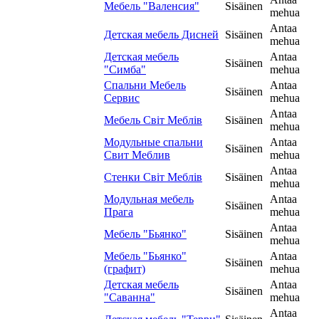
Мебель "Валенсия"
Sisäinen
mehua
Antaa
Детская мебель Дисней
Sisäinen
mehua
Детская мебель
Antaa
Sisäinen
"Симба"
mehua
Спальни Мебель
Antaa
Sisäinen
Сервис
mehua
Antaa
Мебель Світ Меблів
Sisäinen
mehua
Модульные спальни
Antaa
Sisäinen
Свит Меблив
mehua
Antaa
Стенки Світ Меблів
Sisäinen
mehua
Модульная мебель
Antaa
Sisäinen
Прага
mehua
Antaa
Мебель "Бьянко"
Sisäinen
mehua
Мебель "Бьянко"
Antaa
Sisäinen
(графит)
mehua
Детская мебель
Antaa
Sisäinen
"Саванна"
mehua
Antaa