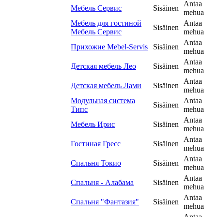
Antaa
Мебель Сервис
Sisäinen
mehua
Мебель для гостиной
Antaa
Sisäinen
Мебель Сервис
mehua
Antaa
Прихожие Mebel-Servis
Sisäinen
mehua
Antaa
Детская мебель Лео
Sisäinen
mehua
Antaa
Детская мебель Лами
Sisäinen
mehua
Модульная система
Antaa
Sisäinen
Типс
mehua
Antaa
Мебель Ирис
Sisäinen
mehua
Antaa
Гостиная Гресс
Sisäinen
mehua
Antaa
Спальня Токио
Sisäinen
mehua
Antaa
Спальня - Алабама
Sisäinen
mehua
Antaa
Спальня "Фантазия"
Sisäinen
mehua
Antaa