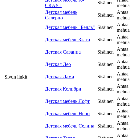
Sisäinen
СКАУТ
mehua
Детская мебель
Antaa
Sisäinen
Салерно
mehua
Antaa
Детская мебель "Белль"
Sisäinen
mehua
Antaa
Детская мебель Злата
Sisäinen
mehua
Antaa
Детская Саванна
Sisäinen
mehua
Antaa
Детская Лео
Sisäinen
mehua
Antaa
Детская Лами
Sisäinen
Sivun linkit
mehua
Antaa
Детская Колибри
Sisäinen
mehua
Antaa
Детская мебель Лофт
Sisäinen
mehua
Antaa
Детская мебель Непо
Sisäinen
mehua
Antaa
Детская мебель Селина
Sisäinen
mehua
Antaa