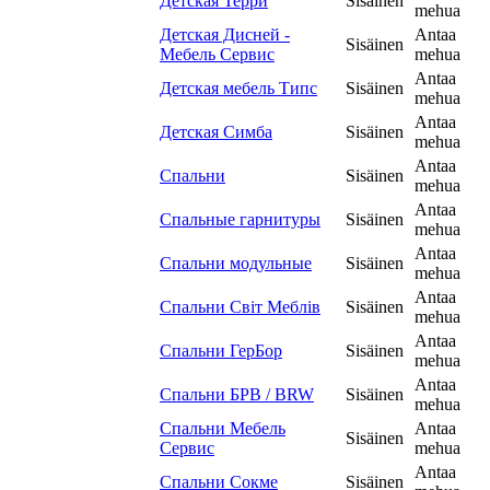
Детская Терри
Sisäinen
mehua
Детская Дисней -
Antaa
Sisäinen
Мебель Сервис
mehua
Antaa
Детская мебель Типс
Sisäinen
mehua
Antaa
Детская Симба
Sisäinen
mehua
Antaa
Спальни
Sisäinen
mehua
Antaa
Спальные гарнитуры
Sisäinen
mehua
Antaa
Спальни модульные
Sisäinen
mehua
Antaa
Спальни Світ Меблів
Sisäinen
mehua
Antaa
Спальни ГерБор
Sisäinen
mehua
Antaa
Спальни БРВ / BRW
Sisäinen
mehua
Спальни Мебель
Antaa
Sisäinen
Сервис
mehua
Antaa
Спальни Сокме
Sisäinen