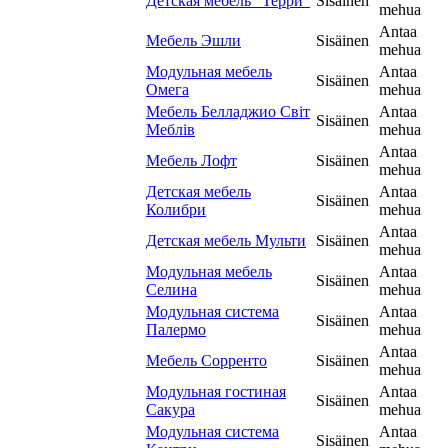
Детская мебель "Терри"
Sisäinen
mehua
Antaa
Мебель Эшли
Sisäinen
mehua
Модульная мебель
Antaa
Sisäinen
Омега
mehua
Мебель Белладжио Світ
Antaa
Sisäinen
Меблів
mehua
Antaa
Мебель Лофт
Sisäinen
mehua
Детская мебель
Antaa
Sisäinen
Колибри
mehua
Antaa
Детская мебель Мульти
Sisäinen
mehua
Модульная мебель
Antaa
Sisäinen
Селина
mehua
Модульная система
Antaa
Sisäinen
Палермо
mehua
Antaa
Мебель Сорренто
Sisäinen
mehua
Модульная гостиная
Antaa
Sisäinen
Сакура
mehua
Модульная система
Antaa
Sisäinen