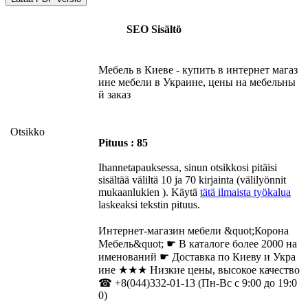
SEO Sisältö
Мебель в Киеве - купить в интернет магаз
ине мебели в Украине, цены на мебельны
й заказ
Otsikko
Pituus : 85
Ihannetapauksessa, sinun otsikkosi pitäisi
sisältää väliltä 10 ja 70 kirjainta (välilyönnit
mukaanlukien ). Käytä
tätä ilmaista työkalua
laskeaksi tekstin pituus.
Интернет-магазин мебели &quot;Корона
Мебель&quot; ☛ В каталоге более 2000 на
именований ☛ Доставка по Киеву и Укра
ине ★★★ Низкие цены, высокое качество
☎ +8(044)332-01-13 (Пн-Вс с 9:00 до 19:0
0)