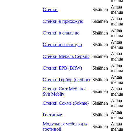
mehua
Antaa
Стенки
Sisäinen
mehua
Antaa
Стенки в прихожую
Sisäinen
mehua
Antaa
Стенки в спальню
Sisäinen
mehua
Antaa
Стенки в гостиную
Sisäinen
mehua
Antaa
Стенки Мебель Сервис
Sisäinen
mehua
Antaa
Стенки БРВ (BRW)
Sisäinen
mehua
Antaa
Стенки Гербор (Gerbor)
Sisäinen
mehua
Стенки Світ Меблів /
Antaa
Sisäinen
Svit Mebliv
mehua
Antaa
Стенки Сокме (Sokme)
Sisäinen
mehua
Antaa
Гостиные
Sisäinen
mehua
Модульная мебель для
Antaa
Sisäinen
гостиной
mehua