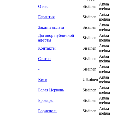
Antaa
О нас
Sisäinen
mehua
Antaa
Гарантия
Sisäinen
mehua
Antaa
Заказ и оплата
Sisäinen
mehua
Договор публичной
Antaa
Sisäinen
аферты
mehua
Antaa
Контакты
Sisäinen
mehua
Antaa
Статьи
Sisäinen
mehua
Antaa
-
Sisäinen
mehua
Antaa
Киев
Ulkoinen
mehua
Antaa
Белая Церковь
Sisäinen
mehua
Antaa
Бровары
Sisäinen
mehua
Antaa
Борисполь
Sisäinen
mehua