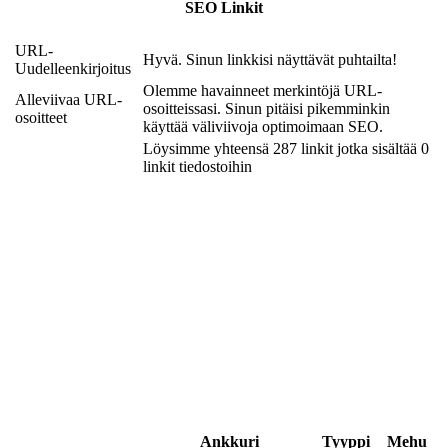
SEO Linkit
URL-
Hyvä. Sinun linkkisi näyttävät puhtailta!
Uudelleenkirjoitus
Olemme havainneet merkintöjä URL-
Alleviivaa URL-
osoitteissasi. Sinun pitäisi pikemminkin
osoitteet
käyttää väliviivoja optimoimaan SEO.
Löysimme yhteensä 287 linkit jotka sisältää 0
linkit tiedostoihin
Ankkuri
Tyyppi
Mehu