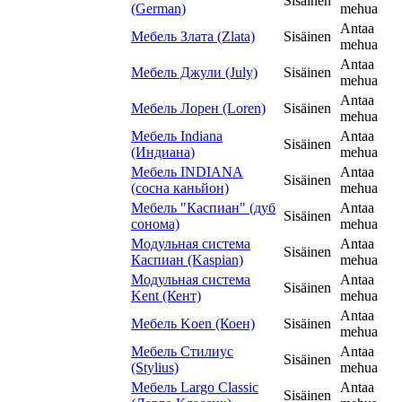
Sisäinen
(German)
mehua
Antaa
Мебель Злата (Zlata)
Sisäinen
mehua
Antaa
Мебель Джули (July)
Sisäinen
mehua
Antaa
Мебель Лорен (Loren)
Sisäinen
mehua
Мебель Indiana
Antaa
Sisäinen
(Индиана)
mehua
Мебель INDIANA
Antaa
Sisäinen
(сосна каньйон)
mehua
Мебель "Каспиан" (дуб
Antaa
Sisäinen
сонома)
mehua
Модульная система
Antaa
Sisäinen
Каспиан (Kaspian)
mehua
Модульная система
Antaa
Sisäinen
Kent (Кент)
mehua
Antaa
Мебель Koen (Коен)
Sisäinen
mehua
Мебель Стилиус
Antaa
Sisäinen
(Stylius)
mehua
Мебель Largo Classic
Antaa
Sisäinen