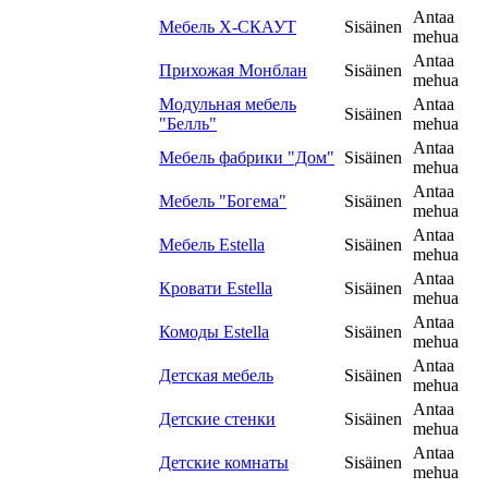
Antaa
Мебель Х-СКАУТ
Sisäinen
mehua
Antaa
Прихожая Монблан
Sisäinen
mehua
Модульная мебель
Antaa
Sisäinen
"Белль"
mehua
Antaa
Мебель фабрики "Дом"
Sisäinen
mehua
Antaa
Мебель "Богема"
Sisäinen
mehua
Antaa
Мебель Estella
Sisäinen
mehua
Antaa
Кровати Estella
Sisäinen
mehua
Antaa
Комоды Estella
Sisäinen
mehua
Antaa
Детская мебель
Sisäinen
mehua
Antaa
Детские стенки
Sisäinen
mehua
Antaa
Детские комнаты
Sisäinen
mehua