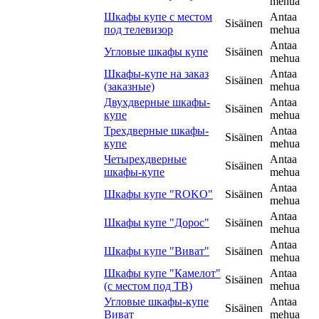
mehua
Шкафы купе с местом
Antaa
Sisäinen
под телевизор
mehua
Antaa
Угловые шкафы купе
Sisäinen
mehua
Шкафы-купе на заказ
Antaa
Sisäinen
(заказные)
mehua
Двухдверные шкафы-
Antaa
Sisäinen
купе
mehua
Трехдверные шкафы-
Antaa
Sisäinen
купе
mehua
Четырехдверные
Antaa
Sisäinen
шкафы-купе
mehua
Antaa
Шкафы купе "ROKO"
Sisäinen
mehua
Antaa
Шкафы купе "Дорос"
Sisäinen
mehua
Antaa
Шкафы купе "Виват"
Sisäinen
mehua
Шкафы купе "Камелот"
Antaa
Sisäinen
(с местом под ТВ)
mehua
Угловые шкафы-купе
Antaa
Sisäinen
Виват
mehua