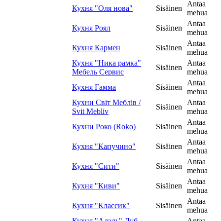
Antaa
Кухня "Оля нова"
Sisäinen
mehua
Antaa
Кухня Роял
Sisäinen
mehua
Antaa
Кухня Кармен
Sisäinen
mehua
Кухня "Ника рамка"
Antaa
Sisäinen
Мебель Сервис
mehua
Antaa
Кухня Гамма
Sisäinen
mehua
Кухни Світ Меблів /
Antaa
Sisäinen
Svit Mebliv
mehua
Antaa
Кухни Роко (Roko)
Sisäinen
mehua
Antaa
Кухня "Капучино"
Sisäinen
mehua
Antaa
Кухня "Сити"
Sisäinen
mehua
Antaa
Кухня "Киви"
Sisäinen
mehua
Antaa
Кухня "Классик"
Sisäinen
mehua
Кухня "Адэль" Дуб
Antaa