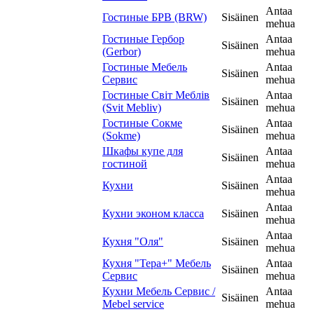
Antaa
Гостиные БРВ (BRW)
Sisäinen
mehua
Гостиные Гербор
Antaa
Sisäinen
(Gerbor)
mehua
Гостиные Мебель
Antaa
Sisäinen
Сервис
mehua
Гостиные Світ Меблів
Antaa
Sisäinen
(Svit Mebliv)
mehua
Гостиные Сокме
Antaa
Sisäinen
(Sokme)
mehua
Шкафы купе для
Antaa
Sisäinen
гостиной
mehua
Antaa
Кухни
Sisäinen
mehua
Antaa
Кухни эконом класса
Sisäinen
mehua
Antaa
Кухня "Оля"
Sisäinen
mehua
Кухня "Тера+" Мебель
Antaa
Sisäinen
Сервис
mehua
Кухни Мебель Сервис /
Antaa
Sisäinen
Mebel service
mehua