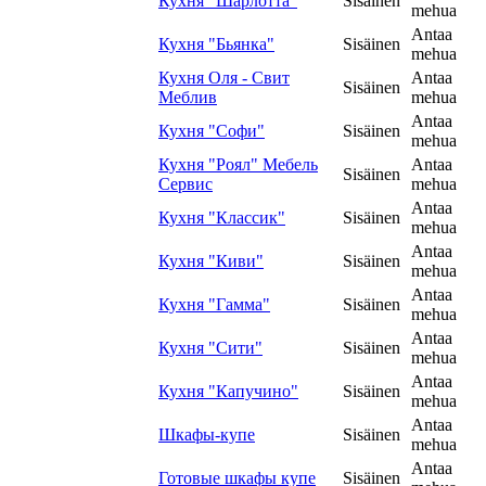
Кухня "Шарлотта"
Sisäinen
mehua
Antaa
Кухня "Бьянка"
Sisäinen
mehua
Кухня Оля - Свит
Antaa
Sisäinen
Меблив
mehua
Antaa
Кухня "Софи"
Sisäinen
mehua
Кухня "Роял" Мебель
Antaa
Sisäinen
Сервис
mehua
Antaa
Кухня "Классик"
Sisäinen
mehua
Antaa
Кухня "Киви"
Sisäinen
mehua
Antaa
Кухня "Гамма"
Sisäinen
mehua
Antaa
Кухня "Сити"
Sisäinen
mehua
Antaa
Кухня "Капучино"
Sisäinen
mehua
Antaa
Шкафы-купе
Sisäinen
mehua
Antaa
Готовые шкафы купе
Sisäinen