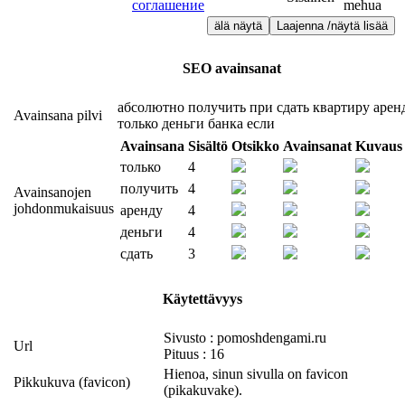
соглашение
mehua
älä näytä
Laajenna /näytä lisää
SEO avainsanat
абсолютно
получить
при
сдать
квартиру
арен
Avainsana pilvi
только
деньги
банка
если
Avainsana
Sisältö
Otsikko
Avainsanat
Kuvaus
только
4
получить
4
Avainsanojen
johdonmukaisuus
аренду
4
деньги
4
сдать
3
Käytettävyys
Sivusto : pomoshdengami.ru
Url
Pituus : 16
Hienoa, sinun sivulla on favicon
Pikkukuva (favicon)
(pikakuvake).