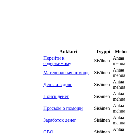
Ankkuri
Tyyppi
Mehu
Перейти к
Antaa
Sisäinen
содержимому
mehua
Antaa
Материальная помощь
Sisäinen
mehua
Antaa
Деньги в долг
Sisäinen
mehua
Antaa
Поиск денег
Sisäinen
mehua
Antaa
Просьбы о помощи
Sisäinen
mehua
Antaa
Заработок денег
Sisäinen
mehua
Antaa
СВО
Sisäinen