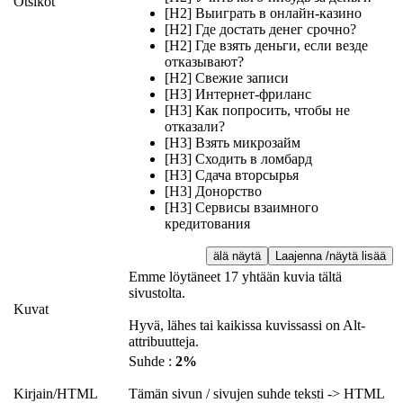
Otsikot
[H2] Выиграть в онлайн-казино
[H2] Где достать денег срочно?
[H2] Где взять деньги, если везде
отказывают?
[H2] Свежие записи
[H3] Интернет-фриланс
[H3] Как попросить, чтобы не
отказали?
[H3] Взять микрозайм
[H3] Сходить в ломбард
[H3] Сдача вторсырья
[H3] Донорство
[H3] Сервисы взаимного
кредитования
älä näytä
Laajenna /näytä lisää
Emme löytäneet 17 yhtään kuvia tältä
sivustolta.
Kuvat
Hyvä, lähes tai kaikissa kuvissassi on Alt-
attribuutteja.
Suhde :
2%
Kirjain/HTML
Tämän sivun / sivujen suhde teksti -> HTML