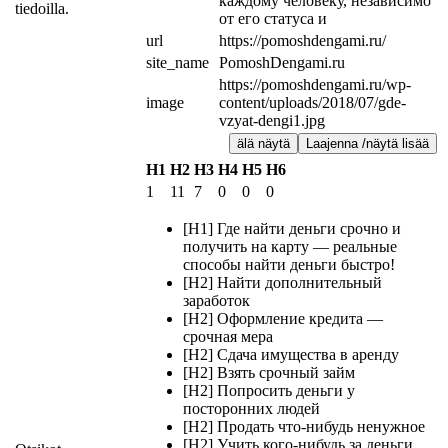
каждому человеку, независимо 
tiedoilla.
от его статуса и
url
https://pomoshdengami.ru/
site_name
PomoshDengami.ru
https://pomoshdengami.ru/wp-
image
content/uploads/2018/07/gde-
vzyat-dengi1.jpg
älä näytä
Laajenna /näytä lisää
H1
H2
H3
H4
H5
H6
1
11
7
0
0
0
[H1] Где найти деньги срочно и
получить на карту — реальные
способы найти деньги быстро!
[H2] Найти дополнительный
заработок
[H2] Оформление кредита —
срочная мера
[H2] Сдача имущества в аренду
[H2] Взять срочный займ
[H2] Попросить деньги у
посторонних людей
[H2] Продать что-нибудь ненужное
[H2] Учить кого-нибудь за деньги