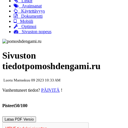
Linkit
Avainsanat
Käytettävyys
Dokumentti
Mobiili
Optimoi
Sivuston nopeus
Sivuston
tiedotpomoshdengami.ru
Luotu Marraskuu 09 2023 10:33 AM
Vanhentuneet tiedot?
PÄIVITÄ
!
Pisteet50/100
Lataa PDF Versio