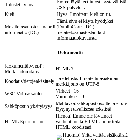
Emme löytäneet tulostusystävällistä
Tulostettavuus
CSS-palvelua.
Kieli
Hyvä. Ilmoitettu kieli on ru.
Tämä sivu ei käytä hyödyksi
Metatietosanastostandardi
(DublinCore =DC)
informaatio (DC)
metatietosanastostandardi
informaatiokuvausta.
Dokumentti
(dokumenttityyppi);
HTML 5
Merkistökoodaus
Täydellistä. Ilmoitettu asiakirjan
Koodaus/tietojenkäsittely
merkkijono on UTF-8.
Virheet : 16
W3C Voimassaolo
Varoitukset : 9
Mahtavaa!sähköpostiosoitteita ei ole
Sähköpostin yksityisyys
löytynyt tavallisesta tekstistä!
Hienoa! Emme ole löytäneet
HTML Epäonnistui
vanhentuneita HTML-tunnisteita
HTML-koodistasi.
Huomio! Yritä välttää sisäkkäisiä