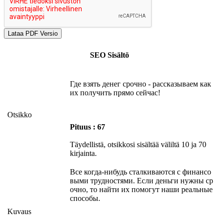
SEO Sisältö
Где взять денег срочно - рассказываем как
их получить прямо сейчас!
Otsikko
Pituus : 67
Täydellistä, otsikkosi sisältää väliltä 10 ja 70
kirjainta.
Все когда-нибудь сталкиваются с финансо
выми трудностями. Если деньги нужны ср
очно, то найти их помогут наши реальные
способы.
Kuvaus