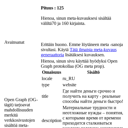
Pituus : 125
Hienoa, sinun meta-kuvauksesi sisältää
väliltä70 ja 160 kirjainta.
Avainsanat
Erittäin huono. Emme löytäneen meta -sanoja
sivultasi. Käytä
Tätä ilmaista meta-kuvaus
generaattoria
lisätäksesi kuvauksen.
Hienoa, sinun sivu käyttää hyödyksi Open
Graph protokollaa (OG meta prop).
Omaisuus
Sisältö
locale
ru_RU
type
website
Где найти деньги срочно и 
title
получить на карту - реальные 
Open Graph (OG-
способы найти деньги быстро!
tägit) tarjoavat
Материальные трудности и 
mahdollisuuden
неотложные нужды – понятия, 
merkitä
с которыми время от времени 
verkkosivustojen
description
приходится сталкиваться 
sisältöä meta-