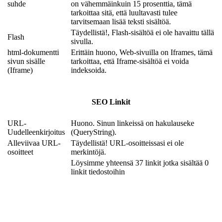
suhde
on vähemmäinkuin 15 prosenttia, tämä
tarkoittaa sitä, että luultavasti tulee
tarvitsemaan lisää teksti sisältöä.
Täydellistä!, Flash-sisältöä ei ole havaittu tällä
Flash
sivulla.
html-dokumentti
Erittäin huono, Web-sivuilla on Iframes, tämä
sivun sisälle
tarkoittaa, että Iframe-sisältöä ei voida
(Iframe)
indeksoida.
SEO Linkit
URL-
Huono. Sinun linkeissä on hakulauseke
Uudelleenkirjoitus
(QueryString).
Alleviivaa URL-
Täydellistä! URL-osoitteissasi ei ole
osoitteet
merkintöjä.
Löysimme yhteensä 37 linkit jotka sisältää 0
linkit tiedostoihin