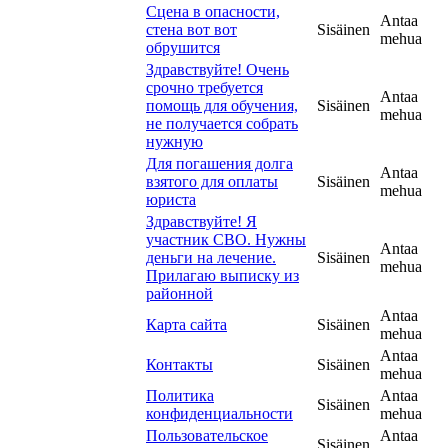
Сцена в опасности,
Antaa
стена вот вот
Sisäinen
mehua
обрушится
Здравствуйте! Очень
срочно требуется
Antaa
помощь для обучения,
Sisäinen
mehua
не получается собрать
нужную
Для погашения долга
Antaa
взятого для оплаты
Sisäinen
mehua
юриста
Здравствуйте! Я
участник СВО. Нужны
Antaa
деньги на лечение.
Sisäinen
mehua
Прилагаю выписку из
районной
Antaa
Карта сайта
Sisäinen
mehua
Antaa
Контакты
Sisäinen
mehua
Политика
Antaa
Sisäinen
конфиденциальности
mehua
Пользовательское
Antaa
Sisäinen