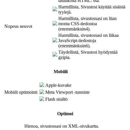
taulukoita HTML: ssä.
Harmillista, Sivustosi käyttää sisäisiä
tyylejä.
Harmillista, sivustossasi on liian
monta CSS-tiedostoa
Nopeus neuvot
(enemmänkuin4).
Harmillista, sivustossasi on liikaa
JavaScript-tiedostoja
(enemmänkuin6).
Täydellistä, Sivustosi hyödyntää
gzipia.
Mobiili
Apple-kuvake
Mobiili optimointi
Meta Viewport -tunniste
Flash sisältö
Optimoi
Hienoa, sivustossasi on XML-sivukartta.