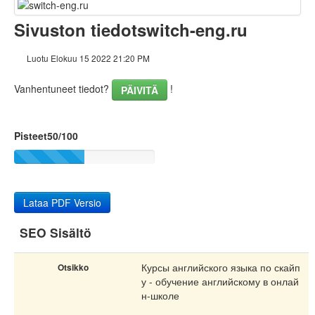
Sisältö
Sivuston tiedotswitch-eng.ru
Linkit
Luotu Elokuu 15 2022 21:20 PM
Avainsanat
Vanhentuneet tiedot?
!
PÄIVITÄ
Käytettävyys
Pisteet50/100
Dokumentti
Mobiili
Optimoi
Lataa PDF Versio
Sivuston nopeus
SEO Sisältö
Курсы английского языка по скайп
Otsikko
у - обучение английскому в онлай
н-школе