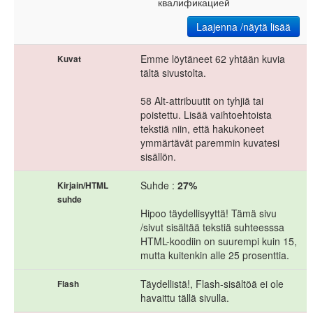
квалификацией
Laajenna /näytä lisää
Emme löytäneet 62 yhtään kuvia
Kuvat
tältä sivustolta.
58 Alt-attribuutit on tyhjiä tai
poistettu. Lisää vaihtoehtoista
tekstiä niin, että hakukoneet
ymmärtävät paremmin kuvatesi
sisällön.
Suhde :
27%
Kirjain/HTML
suhde
Hipoo täydellisyyttä! Tämä sivu
/sivut sisältää tekstiä suhteesssa
HTML-koodiin on suurempi kuin 15,
mutta kuitenkin alle 25 prosenttia.
Täydellistä!, Flash-sisältöä ei ole
Flash
havaittu tällä sivulla.