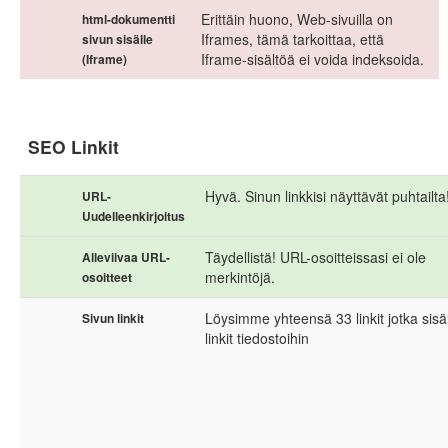
Erittäin huono, Web-sivuilla on
html-dokumentti
Iframes, tämä tarkoittaa, että
sivun sisälle
Iframe-sisältöä ei voida indeksoida.
(Iframe)
SEO Linkit
Hyvä. Sinun linkkisi näyttävät puhtailta
URL-
Uudelleenkirjoitus
Täydellistä! URL-osoitteissasi ei ole
Alleviivaa URL-
merkintöjä.
osoitteet
Löysimme yhteensä 33 linkit jotka sisä
Sivun linkit
linkit tiedostoihin