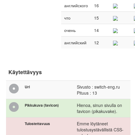
английского
16
что
15
очень
14
английский
12
Käytettävyys
Sivusto : switch-eng.ru
Url
Pituus : 13
Hienoa, sinun sivulla on
Pikkukuva (favicon)
favicon (pikakuvake).
Emme löytäneet
Tulostettavuus
tulostusystävällistä CSS-