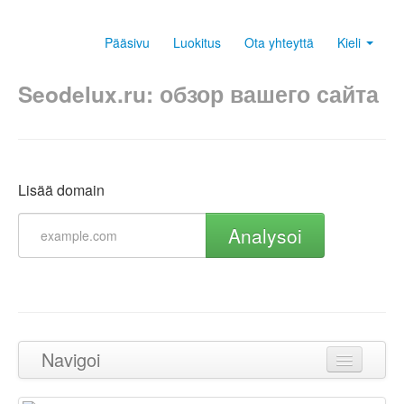
Pääsivu
Luokitus
Ota yhteyttä
Kieli
Seodelux.ru: обзор вашего сайта
Lisää domain
Analysoi
Navigoi
Takaisin ylös