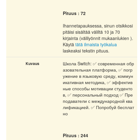
Pituus : 72
Ihannetapauksessa, sinun otsikkosi
pitäisi sisältää väliltä 10 ja 70
kirjainta (välilyönnit mukaanlukien ).
Käytä
tätä ilmaista työkalua
laskeaksi tekstin pituus.
Школа Switch: ✅ современная обр
Kuvaus
азовательная платформа, ✅ погр
ужение в языковую среду, коммун
икативная методика, ✅ эффектив
ные способы мотивации студенто
в, ✅ персональный подход ✅ Пре
подаватели с международной ква
лификацией. ✅ Попробуй бесплат
но
Pituus : 244