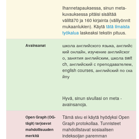
Ihannetapauksessa, sinun meta-
kuvauksessa pitäisi sisältää
väliltä70 ja 160 kirjainta (välilyönnit
mukaanlukien). Käytä
tätä ilmaista
työkalua
laskeaksi tekstin pituus.
школа английского языка, английс
Avainsanat
кий онлайн, изучение английског
о, занятия английским, школа swit
ch, английский с преподавателем,
english courses, английский по ска
йпу
Hyvä, sinun sivullasi on meta -
avainsanoja.
Tämä sivu ei käytä hyödyksi Open
Open Graph (OG-
Graph protokollaa. Tunnisteet
tägit) tarjoavat
mahdollistavat sosiaalisen
mahdollisuuden
indeksoijan paremman
merkitä