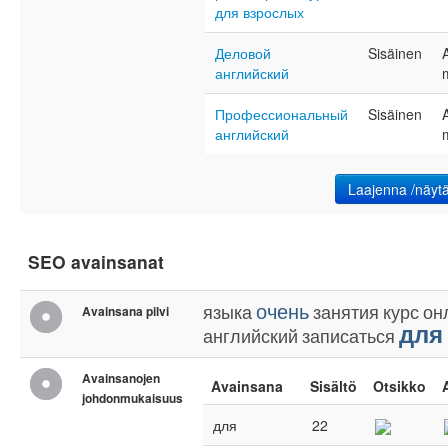
для взрослых
Деловой
Sisäinen
английский
Профессиональный
Sisäinen
английский
Laajenna /näytä
SEO avainsanat
очень
языка
занятия
курс
он
Avainsana pilvi
для
английский
записаться
Avainsanojen
Avainsana
Sisältö
Otsikko
johdonmukaisuus
для
22