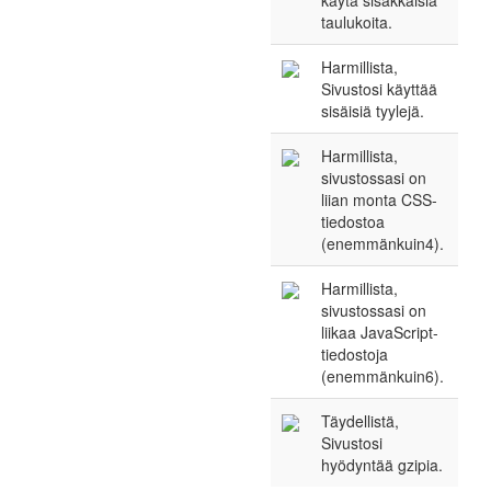
käytä sisäkkäisiä
taulukoita.
Harmillista,
Sivustosi käyttää
sisäisiä tyylejä.
Harmillista,
sivustossasi on
liian monta CSS-
tiedostoa
(enemmänkuin4).
Harmillista,
sivustossasi on
liikaa JavaScript-
tiedostoja
(enemmänkuin6).
Täydellistä,
Sivustosi
hyödyntää gzipia.