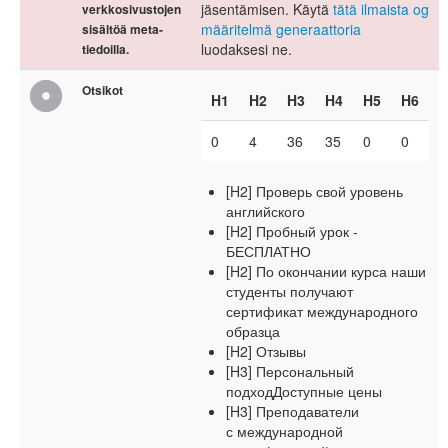
jäsentämisen. Käytä
tätä ilmaista og
verkkosivustojen
määritelmä generaattoria
sisältöä meta-
luodaksesi ne.
tiedoilla.
Otsikot
H1
H2
H3
H4
H5
H6
0
4
36
35
0
0
[H2] Проверь свой уровень
английского
[H2] Пробный урок -
БЕСПЛАТНО
[H2] По окончании курса наши
студенты получают
сертификат международного
образца
[H2] Отзывы
[H3] Персональный
подходДоступные цены
[H3] Преподаватели
с международной