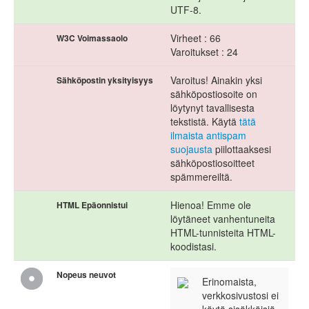
UTF-8.
Virheet : 66
W3C Voimassaolo
Varoitukset : 24
Varoitus! Ainakin yksi
Sähköpostin yksityisyys
sähköpostiosoite on
löytynyt tavallisesta
tekstistä. Käytä
tätä
ilmaista antispam
suojausta
piilottaaksesi
sähköpostiosoitteet
spämmereiltä.
Hienoa! Emme ole
HTML Epäonnistui
löytäneet vanhentuneita
HTML-tunnisteita HTML-
koodistasi.
Nopeus neuvot
Erinomaista,
verkkosivustosi ei