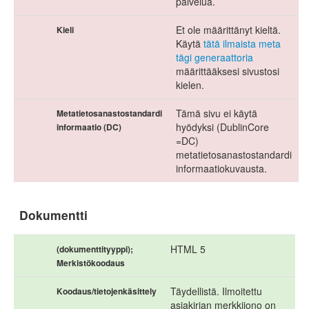
palvelua.
Et ole määrittänyt kieltä.
Kieli
Käytä
tätä ilmaista meta
tägi generaattoria
määrittääksesi sivustosi
kielen.
Tämä sivu ei käytä
Metatietosanastostandardi
hyödyksi (DublinCore
informaatio (DC)
=DC)
metatietosanastostandardi
informaatiokuvausta.
Dokumentti
HTML 5
(dokumenttityyppi);
Merkistökoodaus
Täydellistä. Ilmoitettu
Koodaus/tietojenkäsittely
asiakirjan merkkijono on