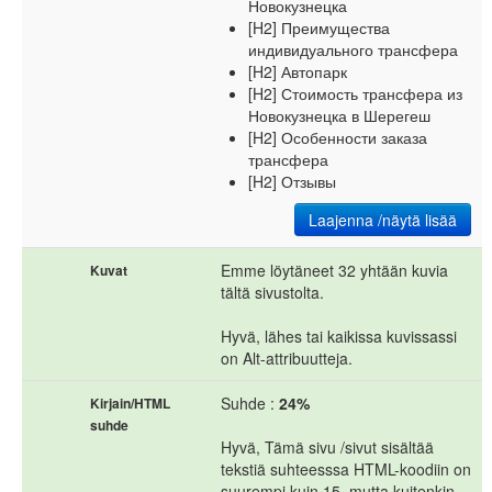
Новокузнецка
[H2] Преимущества
индивидуального трансфера
[H2] Автопарк
[H2] Стоимость трансфера из
Новокузнецка в Шерегеш
[H2] Особенности заказа
трансфера
[H2] Отзывы
Laajenna /näytä lisää
Emme löytäneet 32 yhtään kuvia
Kuvat
tältä sivustolta.
Hyvä, lähes tai kaikissa kuvissassi
on Alt-attribuutteja.
Suhde :
24%
Kirjain/HTML
suhde
Hyvä, Tämä sivu /sivut sisältää
tekstiä suhteesssa HTML-koodiin on
suurempi kuin 15, mutta kuitenkin