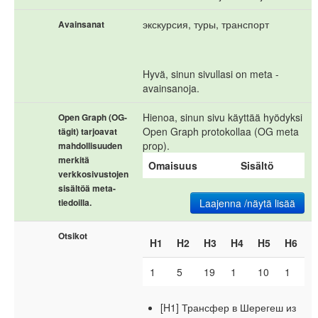
экскурсия, туры, транспорт
Avainsanat
Hyvä, sinun sivullasi on meta -
avainsanoja.
Hienoa, sinun sivu käyttää hyödyksi
Open Graph (OG-
Open Graph protokollaa (OG meta
tägit) tarjoavat
prop).
mahdollisuuden
merkitä
Omaisuus
Sisältö
verkkosivustojen
sisältöä meta-
tiedoilla.
Laajenna /näytä lisää
Otsikot
H1
H2
H3
H4
H5
H6
1
5
19
1
10
1
[H1] Трансфер в Шерегеш из