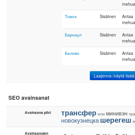
mehu
Томск
Sisäinen
Antaa
mehu
Барнаул
Sisäinen
Antaa
mehu
Белово
Sisäinen
Antaa
mehu
Laajenna /näytä lisää
SEO avainsanat
трансфер
минивэн
Avainsana pilvi
или
тр
шерегеш
новокузнецка
а
Avainsanojen