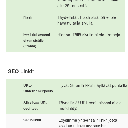
alle 25 prosenttia.
Täydellistä!, Flash-sisältöä ei ole
Flash
havaittu tällä sivulla.
Hienoa, Tällä sivulla ei ole Iframeja.
html-dokumentti
sivun sisälle
(Iframe)
SEO Linkit
Hyvä. Sinun linkkisi näyttävät puhtailta
URL-
Uudelleenkirjoitus
Täydellistä! URL-osoitteissasi ei ole
Alleviivaa URL-
merkintöjä.
osoitteet
Löysimme yhteensä 7 linkit jotka
Sivun linkit
sisältää 0 linkit tiedostoihin