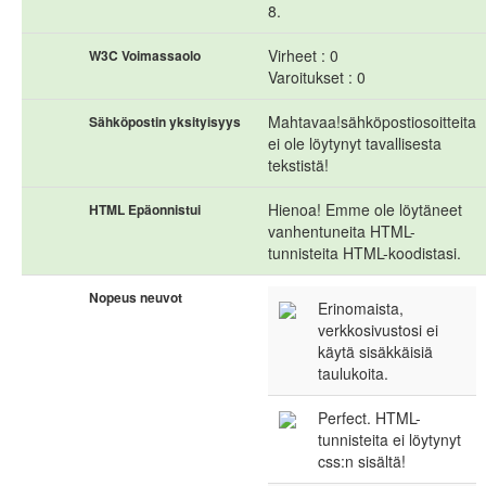
8.
Virheet : 0
W3C Voimassaolo
Varoitukset : 0
Mahtavaa!sähköpostiosoitteita
Sähköpostin yksityisyys
ei ole löytynyt tavallisesta
tekstistä!
Hienoa! Emme ole löytäneet
HTML Epäonnistui
vanhentuneita HTML-
tunnisteita HTML-koodistasi.
Nopeus neuvot
Erinomaista,
verkkosivustosi ei
käytä sisäkkäisiä
taulukoita.
Perfect. HTML-
tunnisteita ei löytynyt
css:n sisältä!