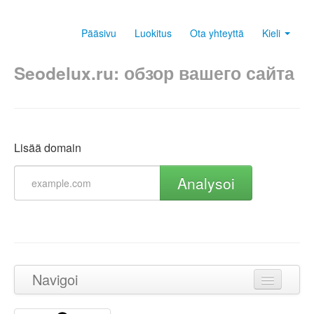
Pääsivu
Luokitus
Ota yhteyttä
Kieli
Seodelux.ru: обзор вашего сайта
Lisää domain
Analysoi
Navigoi
Takaisin ylös