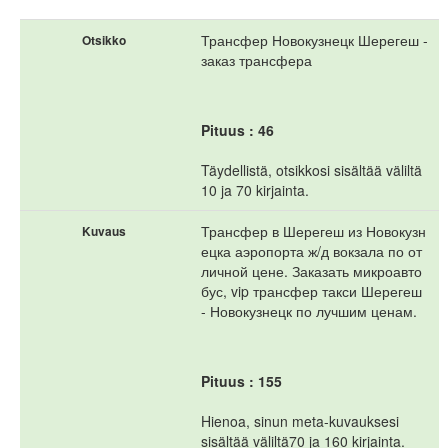
Трансфер Новокузнецк Шерегеш -
Otsikko
заказ трансфера
Pituus : 46
Täydellistä, otsikkosi sisältää väliltä
10 ja 70 kirjainta.
Трансфер в Шерегеш из Новокузн
Kuvaus
ецка аэропорта ж/д вокзала по от
личной цене. Заказать микроавто
бус, vip трансфер такси Шерегеш
- Новокузнецк по лучшим ценам.
Pituus : 155
Hienoa, sinun meta-kuvauksesi
sisältää väliltä70 ja 160 kirjainta.