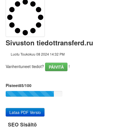
Sisältö
Linkit
Avainsanat
Sivuston tiedottransferd.ru
Käytettävyys
Luotu Toukokuu 08 2024 14:32 PM
Dokumentti
Vanhentuneet tiedot?
!
PÄIVITÄ
Mobiili
Optimoi
Pisteet85/100
Sivuston nopeus
Lataa PDF Versio
SEO Sisältö