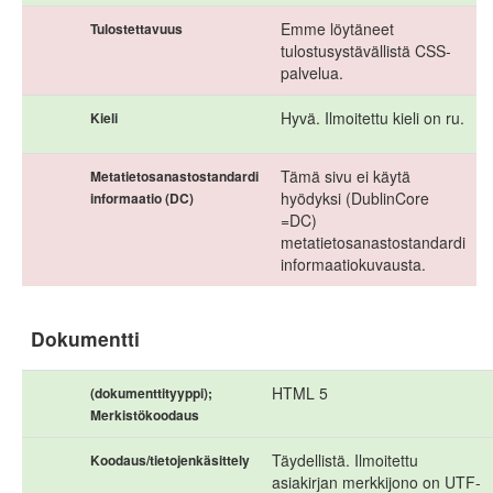
Emme löytäneet
Tulostettavuus
tulostusystävällistä CSS-
palvelua.
Hyvä. Ilmoitettu kieli on ru.
Kieli
Tämä sivu ei käytä
Metatietosanastostandardi
hyödyksi (DublinCore
informaatio (DC)
=DC)
metatietosanastostandardi
informaatiokuvausta.
Dokumentti
HTML 5
(dokumenttityyppi);
Merkistökoodaus
Täydellistä. Ilmoitettu
Koodaus/tietojenkäsittely
asiakirjan merkkijono on UTF-