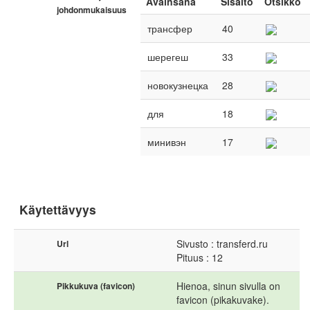
Avainsana
Sisältö
Otsikko
johdonmukaisuus
трансфер
40
шерегеш
33
новокузнецка
28
для
18
минивэн
17
Käytettävyys
Sivusto : transferd.ru
Url
Pituus : 12
Hienoa, sinun sivulla on
Pikkukuva (favicon)
favicon (pikakuvake).