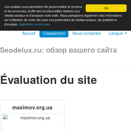
Les cookies nous permettent de personnaliser le contenu
OK
et les annonces, d'offrir des fonctionnalités relatives aux
médias sociaux et d'analyser notre trafic. Nous partageons également des informations
sur l'utilisation de notre site avec nos partenaires de médias sociaux, de publicité et
d'analyse.
Apprendre encore plus
Accueil
Classement
Nous contactez
Langue
Seodelux.ru: обзор вашего сайта
Évaluation du site
maximov.org.ua