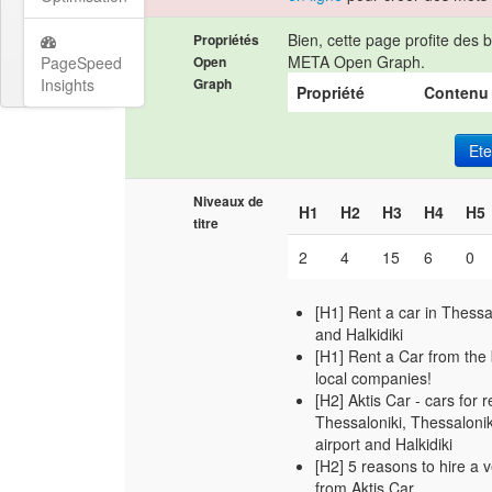
Bien, cette page profite des b
Propriétés
META Open Graph.
PageSpeed
Open
Insights
Graph
Propriété
Contenu
Et
Niveaux de
H1
H2
H3
H4
H5
titre
2
4
15
6
0
[H1] Rent a car in Thessa
and Halkidiki
[H1] Rent a Car from the
local companies!
[H2] Aktis Car - cars for r
Thessaloniki, Thessalonik
airport and Halkidiki
[H2] 5 reasons to hire a v
from Aktis Car