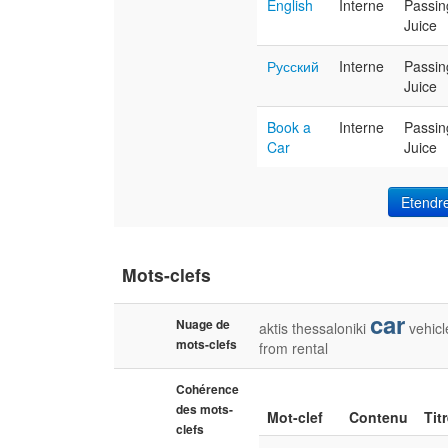
English
Interne
Passin
Juice
Русский
Interne
Passin
Juice
Book a
Interne
Passin
Car
Juice
Etendr
Mots-clefs
car
Nuage de
aktis
thessaloniki
vehicl
mots-clefs
from
rental
Cohérence
des mots-
Mot-clef
Contenu
Tit
clefs