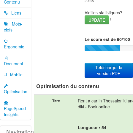
20:36
Contenu
Vieilles statistiques?
Liens
!
UPDATE
Mots-
clefs
Le score est de 60/100
Ergonomie
Document
Télécharger la
version PDF
Mobile
Optimisation du contenu
Optimisation
Rent a car in Thessaloniki an
Titre
diki - Book online
PageSpeed
Insights
Longueur : 54
Navigation