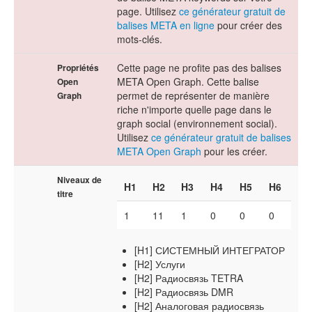
page. Utilisez
ce générateur gratuit de
balises META en ligne
pour créer des
mots-clés.
Cette page ne profite pas des balises
Propriétés
META Open Graph. Cette balise
Open
permet de représenter de manière
Graph
riche n'importe quelle page dans le
graph social (environnement social).
Utilisez
ce générateur gratuit de balises
META Open Graph
pour les créer.
Niveaux de
H1
H2
H3
H4
H5
H6
titre
1
11
1
0
0
0
[H1] СИСТЕМНЫЙ ИНТЕГРАТОР
[H2] Услуги
[H2] Радиосвязь TETRA
[H2] Радиосвязь DMR
[H2] Аналоговая радиосвязь