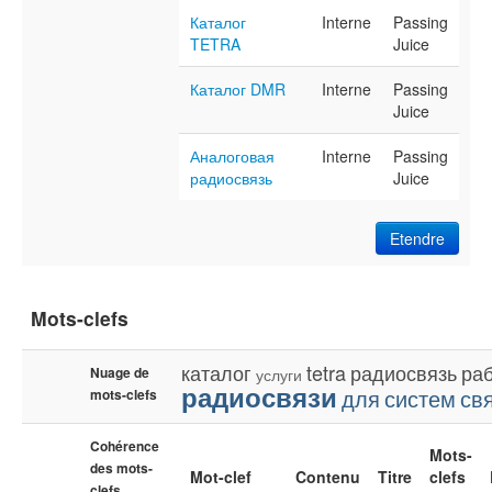
Каталог
Interne
Passing
TETRA
Juice
Каталог DMR
Interne
Passing
Juice
Аналоговая
Interne
Passing
радиосвязь
Juice
Etendre
Mots-clefs
каталог
tetra
радиосвязь
ра
Nuage de
услуги
радиосвязи
для
систем
св
mots-clefs
Cohérence
Mots-
des mots-
Mot-clef
Contenu
Titre
clefs
clefs