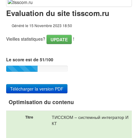
Contenu
Evaluation du site tisscom.ru
Liens
Généré le 15 Novembre 2023 18:50
Mots-clefs
Vieilles statistiques?
!
UPDATE
Ergonomie
Le score est de 51/100
Document
Mobile
Optimisation
Télécharger la version PDF
PageSpeed Insights
Optimisation du contenu
ТИССКОМ – системный интегратор И
Titre
КТ