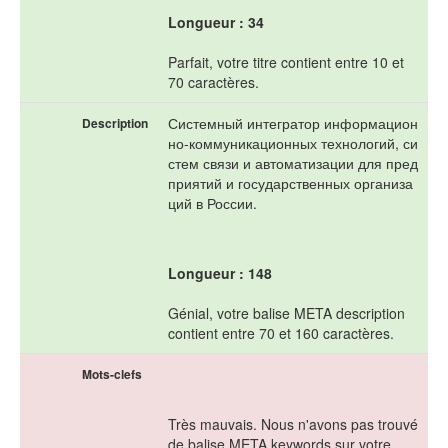
Longueur : 34
Parfait, votre titre contient entre 10 et
70 caractères.
Системный интегратор информацион
Description
но-коммуникационных технологий, си
стем связи и автоматизации для пред
приятий и государственных организа
ций в России.
Longueur : 148
Génial, votre balise META description
contient entre 70 et 160 caractères.
Mots-clefs
Très mauvais. Nous n'avons pas trouvé
de balise META keywords sur votre