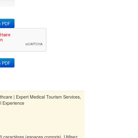
on PDF
thcare | Expert Medical Tourism Services,
l Experience
70 caractères (espaces compris). Utilisez