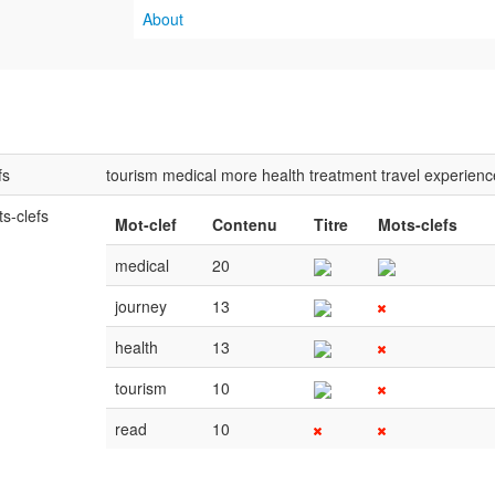
About
fs
tourism
medical
more
health
treatment
travel
experienc
s-clefs
Mot-clef
Contenu
Titre
Mots-clefs
medical
20
journey
13
health
13
tourism
10
read
10