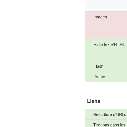
Images
Ratio texte/HTML
Flash
Iframe
Liens
Réécriture d'URLs
Tiret bas dans les