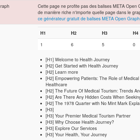
Graph
Cette page ne profite pas des balises META Open G
de manière riche n'importe quelle page dans le grap
ce générateur gratuit de balises META Open Graph
H1
H2
H3
H4
1
6
5
0
[H1] Welcome to Health Journey
[H2] Get Started with Health Journey
[H2] Learn more
[H2] Empowering Patients: The Role of Medical 
Healthcare
[H2] The Future Of Medical Tourism: Trends And
[H2] Are There Any Hidden Costs When Seekin
[H2] The 1978 Quarter with No Mint Mark Expla
[H3]
[H3] Your Premier Medical Tourism Partner
[H3] Why Choose Health Journey?
[H3] Explore Our Services
[H3] Your Health, Your Journey