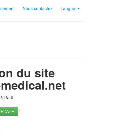
ssement
Nous contactez
Langue
on du site
-medical.net
26 18:10
!
UPDATE
0