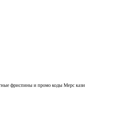
итные фриспины и промо коды Мерс кази