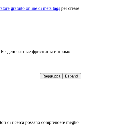
atore gratuito online di meta tags
per creare
. Бездепозитные фриспины и промо 
Raggruppa
Espandi
motori di ricerca possano comprendere meglio