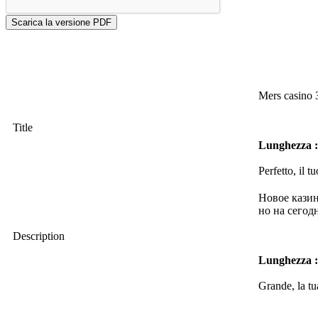
Mers casino
Title
Lunghezza :
Perfetto, il tu
Новое казин
но на сегод
Description
Lunghezza :
Grande, la tu