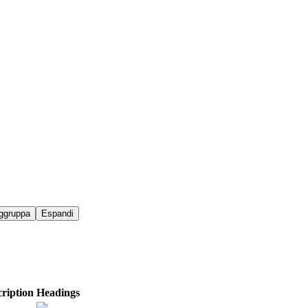
ggruppa
Espandi
ription
Headings