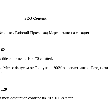
SEO Content
 Зеркало / Рабочий Промо код Мерс казино на сегодня
 62
o title contiene tra 10 e 70 caratteri.
о Mers с бонусом от Трепутина 200% за регистрацию. Бездепоз
ня
 120
a meta description contiene tra 70 e 160 caratteri.