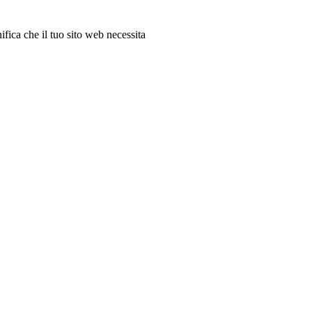
fica che il tuo sito web necessita