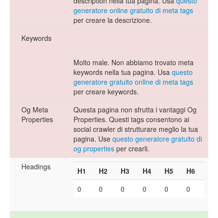
description nella tua pagina. Usa
questo
generatore online gratuito di meta tags
per creare la descrizione.
Keywords
Molto male. Non abbiamo trovato meta
keywords nella tua pagina. Usa
questo
generatore gratuito online di meta tags
per creare keywords.
Og Meta
Questa pagina non sfrutta i vantaggi Og
Properties
Properties. Questi tags consentono ai
social crawler di strutturare meglio la tua
pagina. Use
questo generatore gratuito di
og properties
per crearli.
Headings
H1
H2
H3
H4
H5
H6
0
0
0
0
0
0