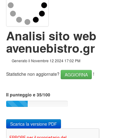
Links
Keywords
Analisi sito web
Usabilita
avenuebistro.gr
Documento
Mobile
Generato il Novembre 12 2024 17:02 PM
Ottimizzazione
Statistiche non aggiornate?
!
AGGIORNA
PageSpeed Insights
Il punteggio e 35/100
Scarica la versione PDF