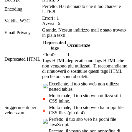
Perfetto. Hai dichiarato che il tuo charset e
Encoding
UTF-8.
Errori : 1
Validita W3C
Avvisi : 6
Grande. Nessun indirizzo mail e stato trovato
Email Privacy
in plain text!
Deprecated
Occorrenze
tags
<font>
1
Deprecated HTML
Tags HTML deprecati sono tags HTML che
non vengono piu utilizzati. Ti raccomandiamo
di rimuoverli o sostituire questi tags HTML
perche ora sono obsoleti.
Eccellente, il tuo sito web non utilizza
nested tables.
Molto male, il tuo sito web utilizza stili
CSS inline.
Suggerimenti per
Molto male, il tuo sito web ha troppi file
velocizzare
CSS files (piu di 4).
Perfetto, il tuo sito web ha pochi file
JavaScript.
Peccato, il vostro sito non approfitta di