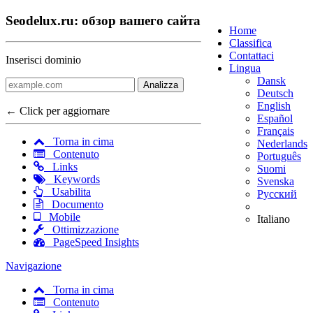
Seodelux.ru: обзор вашего сайта
Home
Classifica
Contattaci
Inserisci dominio
Lingua
Dansk
Analizza
Deutsch
English
← Click per aggiornare
Español
Français
Torna in cima
Nederlands
Contenuto
Português
Links
Suomi
Keywords
Svenska
Usabilita
Русский
Documento
Mobile
Italiano
Ottimizzazione
PageSpeed Insights
Navigazione
Torna in cima
Contenuto