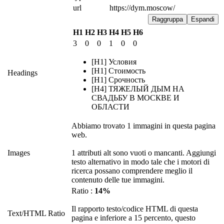
url
https://dym.moscow/
Raggruppa
Espandi
H1
H2
H3
H4
H5
H6
3
0
0
1
0
0
[H1] Условия
[H1] Стоимость
Headings
[H1] Срочность
[H4] ТЯЖЕЛЫЙ ДЫМ НА
СВАДЬБУ В МОСКВЕ И
ОБЛАСТИ
Abbiamo trovato 1 immagini in questa pagina
web.
Images
1 attributi alt sono vuoti o mancanti. Aggiungi
testo alternativo in modo tale che i motori di
ricerca possano comprendere meglio il
contenuto delle tue immagini.
Ratio :
14%
Il rapporto testo/codice HTML di questa
Text/HTML Ratio
pagina e inferiore a 15 percento, questo