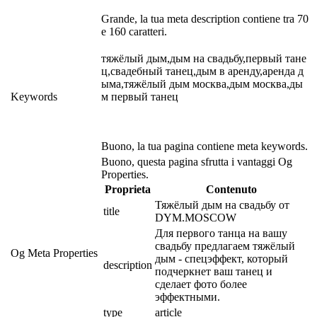
Grande, la tua meta description contiene tra 70
e 160 caratteri.
тяжёлый дым,дым на свадьбу,первый тане
ц,свадебный танец,дым в аренду,аренда д
ыма,тяжёлый дым москва,дым москва,ды
Keywords
м первый танец
Buono, la tua pagina contiene meta keywords.
Buono, questa pagina sfrutta i vantaggi Og
Properties.
Proprieta
Contenuto
Тяжёлый дым на свадьбу от 
title
DYM.MOSCOW
Для первого танца на вашу 
свадьбу предлагаем тяжёлый 
Og Meta Properties
дым - спецэффект, который 
description
подчеркнет ваш танец и 
сделает фото более 
эффектными.
type
article