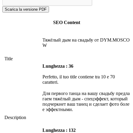
SEO Content
Тяжёлый дым на свадьбу от DYM.MOSCO
W
Title
Lunghezza : 36
Perfetto, il tuo title contiene tra 10 e 70
caratteri.
Для первого танца на вашу свадьбу предла
гаем тяжёлый дым - спецэффект, который
подчеркнет ваш танец и сделает фото боле
е эффектными.
Description
Lunghezza : 132