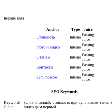
In-page links
Anchor
Type
Juice
Passing
Стоимость
Interno
Juice
Passing
Фото и видео
Interno
Juice
Passing
Отзывы
Interno
Juice
Passing
Контакты
Interno
Juice
Passing
dym.moscow
Interno
Juice
SEO Keywords
Keywords
условия
свадьбу
стоимость
при
dymmoscow
танец
Cloud
видео
дым
первый