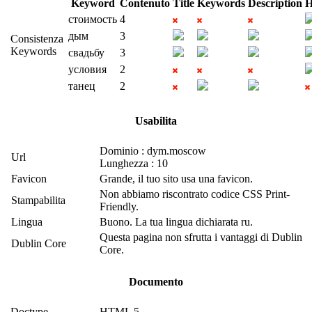
Keyword
Contenuto
Title
Keywords
Description
H
стоимость
4
дым
3
Consistenza
Keywords
свадьбу
3
условия
2
танец
2
Usabilita
Dominio : dym.moscow
Url
Lunghezza : 10
Favicon
Grande, il tuo sito usa una favicon.
Non abbiamo riscontrato codice CSS Print-
Stampabilita
Friendly.
Lingua
Buono. La tua lingua dichiarata ru.
Questa pagina non sfrutta i vantaggi di Dublin
Dublin Core
Core.
Documento
Doctype
HTML 5