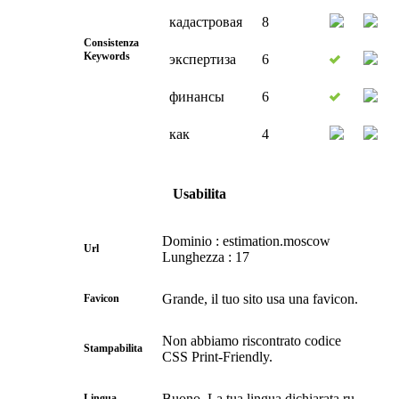
кадастровая
8
Consistenza
Keywords
экспертиза
6
финансы
6
как
4
Usabilita
Dominio : estimation.moscow
Url
Lunghezza : 17
Grande, il tuo sito usa una favicon.
Favicon
Non abbiamo riscontrato codice
Stampabilita
CSS Print-Friendly.
Buono. La tua lingua dichiarata ru.
Lingua