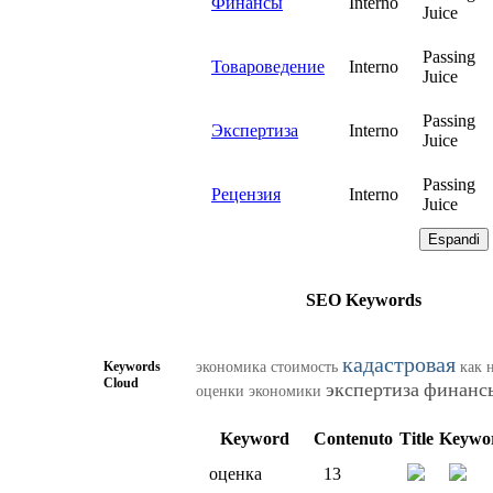
Финансы
Interno
Juice
Passing
Товароведение
Interno
Juice
Passing
Экспертиза
Interno
Juice
Passing
Рецензия
Interno
Juice
Espandi
SEO Keywords
кадастровая
Keywords
экономика
стоимость
как
Cloud
экспертиза
финанс
оценки
экономики
Keyword
Contenuto
Title
Keywo
оценка
13