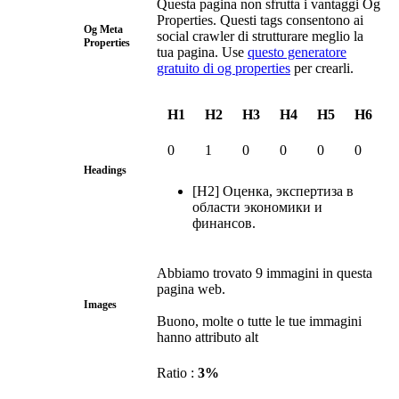
Questa pagina non sfrutta i vantaggi Og
Properties. Questi tags consentono ai
Og Meta
social crawler di strutturare meglio la
Properties
tua pagina. Use
questo generatore
gratuito di og properties
per crearli.
H1
H2
H3
H4
H5
H6
0
1
0
0
0
0
Headings
[H2] Оценка, экспертиза в
области экономики и
финансов.
Abbiamo trovato 9 immagini in questa
pagina web.
Images
Buono, molte o tutte le tue immagini
hanno attributo alt
Ratio :
3%