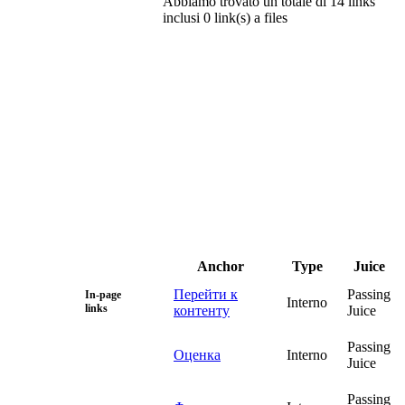
Abbiamo trovato un totale di 14 links
inclusi 0 link(s) a files
Anchor
Type
Juice
Перейти к
Passing
In-page
Interno
links
контенту
Juice
Passing
Оценка
Interno
Juice
Passing