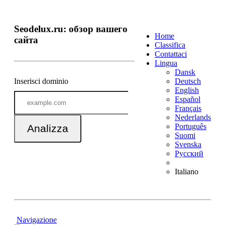
Seodelux.ru: обзор вашего
Home
сайта
Classifica
Contattaci
Lingua
Dansk
Inserisci dominio
Deutsch
English
Español
Français
Nederlands
Português
Analizza
Suomi
Svenska
Русский
Italiano
Navigazione