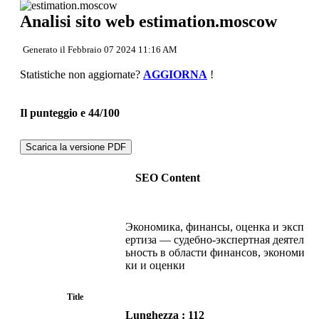
Torna in cima
Analisi sito web estimation.moscow
Contenuto
Links
Keywords
Generato il Febbraio 07 2024 11:16 AM
Usabilita
Documento
Statistiche non aggiornate?
AGGIORNA
!
Mobile
Ottimizzazione
PageSpeed Insights
Il punteggio e 44/100
Scarica la versione PDF
SEO Content
Экономика, финансы, оценка и эксп
ертиза — судебно-экспертная деятел
ьность в области финансов, экономи
ки и оценки
Title
Lunghezza : 112