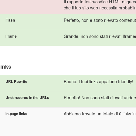
Il rapporto testo/codice HTML di quest
che il tuo sito web necessita probabi
Perfetto, non e stato rilevato contenu
Flash
Grande, non sono stati rilevati Iframe
Iframe
inks
Buono. I tuoi links appaiono friendly!
URL Rewrite
Perfetto! Non sono stati rilevati unde
Underscores in the URLs
Abbiamo trovato un totale di 0 links inc
In-page links