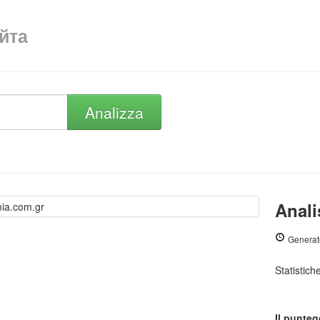
айта
Analizza
Anali
Generat
Statistic
Il punteg