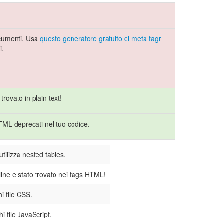
documenti. Usa
questo generatore gratuito di meta tagr
i.
rovato in plain text!
ML deprecati nel tuo codice.
utilizza nested tables.
line e stato trovato nei tags HTML!
i file CSS.
hi file JavaScript.