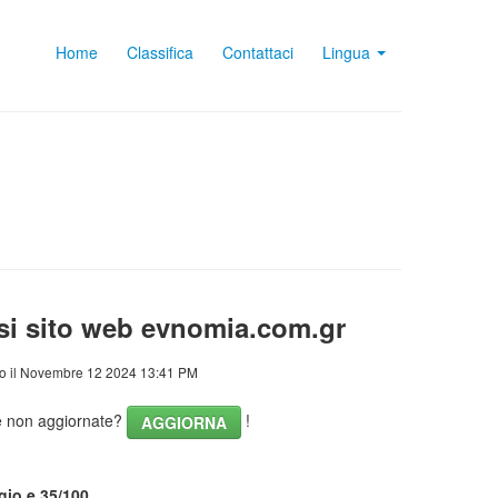
Home
Classifica
Contattaci
Lingua
si sito web evnomia.com.gr
o il Novembre 12 2024 13:41 PM
he non aggiornate?
!
AGGIORNA
gio e 35/100