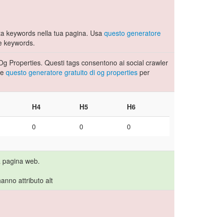
a keywords nella tua pagina. Usa
questo generatore
e keywords.
Og Properties. Questi tags consentono ai social crawler
se
questo generatore gratuito di og properties
per
H4
H5
H6
0
0
0
a pagina web.
anno attributo alt