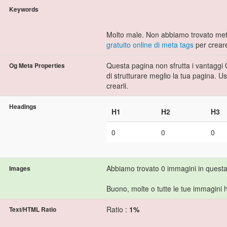
Keywords
Molto male. Non abbiamo trovato met
gratuito online di meta tags
per crear
Questa pagina non sfrutta i vantaggi 
Og Meta Properties
di strutturare meglio la tua pagina. U
crearli.
Headings
H1
H2
H3
0
0
0
Abbiamo trovato 0 immagini in quest
Images
Buono, molte o tutte le tue immagini h
Ratio :
1%
Text/HTML Ratio