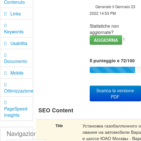
Contenuto
Generato il Gennaio 23
Links
2022 14:53 PM
Statistiche non
Keywords
aggiornate?
!
AGGIORNA
Usabilita
Il punteggio e 72/100
Documento
Mobile
Scarica la versione
Ottimizzazione
PDF
PageSpeed
SEO Content
Insights
Установка газобаллонного 
Title
Navigazione
ования на автомобили Вар
е шоссе ЮАО Москвы - Вар