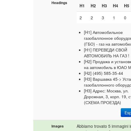
Headings
H1
H2
H3
H4
H5
2
2
3
1
0
[H1] Автомобильное
газобаллонное оборудо
(ГБО) - газ на автомоби
[H1] ПЕРЕВЕДИ СВОЙ
АВТОМОБИЛЬ НА ГАЗ !
[H2] Продажа и установ
на автомобиль в ЮАО 
[H2] (495) 585-35-44
[H3] Варшавка 45-> Уст
газобаллонного оборуд
[H3] Адрес: Москва, ул.
Дорожная, 3, корп. 19, с
(СХЕМА ПРОЕЗДА)
Es
Abbiamo trovato 5 immagini i
Images