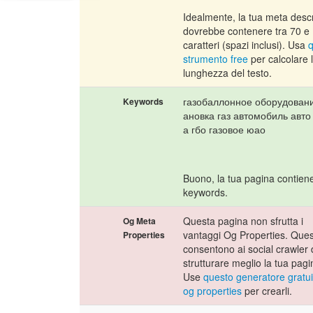
Idealmente, la tua meta descr
dovrebbe contenere tra 70 e
caratteri (spazi inclusi). Usa
strumento free
per calcolare 
lunghezza del testo.
газобаллонное оборудовани
Keywords
ановка газ автомобиль авто
а гбо газовое юао
Buono, la tua pagina contien
keywords.
Questa pagina non sfrutta i
Og Meta
vantaggi Og Properties. Ques
Properties
consentono ai social crawler 
strutturare meglio la tua pagi
Use
questo generatore gratui
og properties
per crearli.