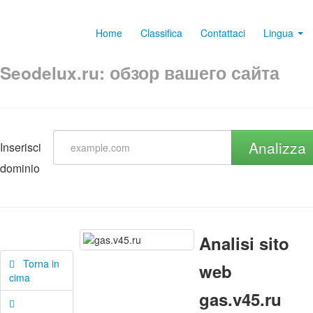
Home
Classifica
Contattaci
Lingua
Seodelux.ru: обзор вашего сайта
Analizza
Inserisci
dominio
Analisi sito
Torna in
web
cima
gas.v45.ru