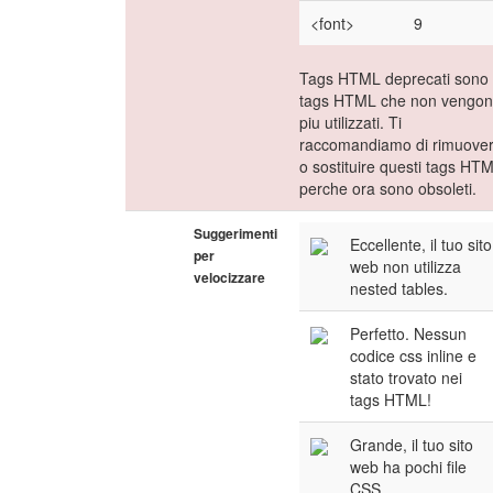
<font>
9
Tags HTML deprecati sono
tags HTML che non vengo
piu utilizzati. Ti
raccomandiamo di rimuover
o sostituire questi tags HT
perche ora sono obsoleti.
Suggerimenti
Eccellente, il tuo sito
per
web non utilizza
velocizzare
nested tables.
Perfetto. Nessun
codice css inline e
stato trovato nei
tags HTML!
Grande, il tuo sito
web ha pochi file
CSS.