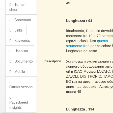
45
Torna in
cima
Contenuto
Lunghezza : 93
Links
Idealmente, il tuo title dovre
contenere tra 10 e 70 caratte
Keywords
(spazi inclusi). Usa
questo
strumento free
per calcolare 
Usabilita
lunghezza del testo.
Documento
Установка и эксплуатация г
Description
лонного оборудования авт
ей в ЮАО Москвы LOVATO, 
Mobile
ZAVOLI, DIGITRONIC, TAMO
БО газ на авто - газовое об
ание - автосервис - Автоклу
Ottimizzazione
шавка 45
PageSpeed
Insights
Lunghezza : 194