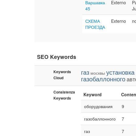
Варшавка
Externo
P
45
J
СХЕМА
Externo
n
ПРОЕЗДА
SEO Keywords
газ
установка
Keywords
москвы
газобаллонного
Cloud
авт
Consistenza
Keyword
Conte
Keywords
оборудования
9
газобаллонного
7
газ
7