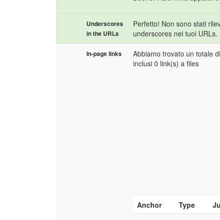
Perfetto! Non sono stati rilev
Underscores
underscores nei tuoi URLs.
in the URLs
Abbiamo trovato un totale di
In-page links
inclusi 0 link(s) a files
Anchor
Type
J