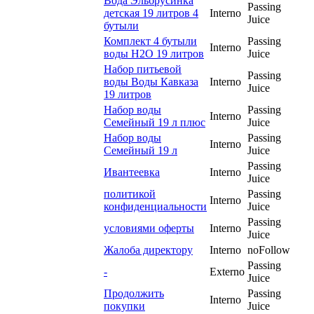
Вода Эльбрусинка
Passing
детская 19 литров 4
Interno
Juice
бутыли
Комплект 4 бутыли
Passing
Interno
воды H2O 19 литров
Juice
Набор питьевой
Passing
воды Воды Кавказа
Interno
Juice
19 литров
Набор воды
Passing
Interno
Семейный 19 л плюс
Juice
Набор воды
Passing
Interno
Семейный 19 л
Juice
Passing
Ивантеевка
Interno
Juice
политикой
Passing
Interno
конфиденциальности
Juice
Passing
условиями оферты
Interno
Juice
Жалоба директору
Interno
noFollow
Passing
-
Externo
Juice
Продолжить
Passing
Interno
покупки
Juice