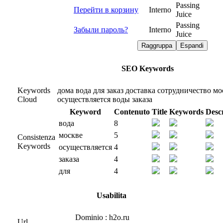
Passing
Перейти в корзину
Interno
Juice
Passing
Забыли пароль?
Interno
Juice
Raggruppa
Espandi
SEO Keywords
Keywords
дома
вода
для
заказ
доставка
сотрудничество
мо
Cloud
осуществляется
воды
заказа
Keyword
Contenuto
Title
Keywords
Desc
вода
8
москве
5
Consistenza
Keywords
осуществляется
4
заказа
4
для
4
Usabilita
Dominio : h2o.ru
Url