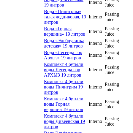
Interno
19 литров
Juice
Вода «Пилигрим»
Passing
талая ледниковая, 19
Interno
Juice
литров
Вода «Горная
Passing
Interno
вершина» 19 литров
Juice
Вода «Эльбрусинка
Passing
Interno
детская» 19 литров
Juice
Вода «Легенда гор
Passing
Interno
Архыз» 19 литров
Juice
Комплект 4 бутыли
Passing
воды Легенда гор
Interno
Juice
АРХЫЗ 19 литров
Комплект 4 бутыли
Passing
воды Пилигрим 19
Interno
Juice
литров
Комплект 4 бутыли
Passing
воды Горная
Interno
Juice
вершина 19 литров
Комплект 4 бутыли
Passing
воды Дивеевская 19
Interno
Juice
литров