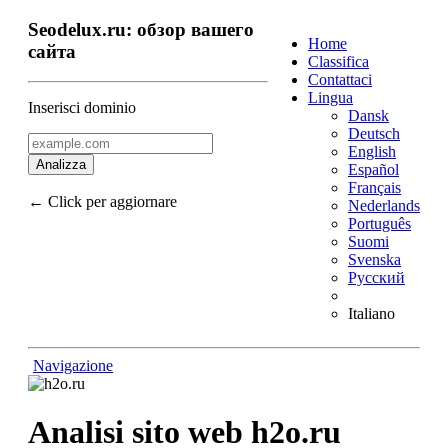
Seodelux.ru: обзор вашего
Home
сайта
Classifica
Contattaci
Lingua
Inserisci dominio
Dansk
Deutsch
English
Analizza
Español
Français
← Click per aggiornare
Nederlands
Português
Suomi
Svenska
Русский
Italiano
Navigazione
Torna in cima
Contenuto
Links
Analisi sito web h2o.ru
Keywords