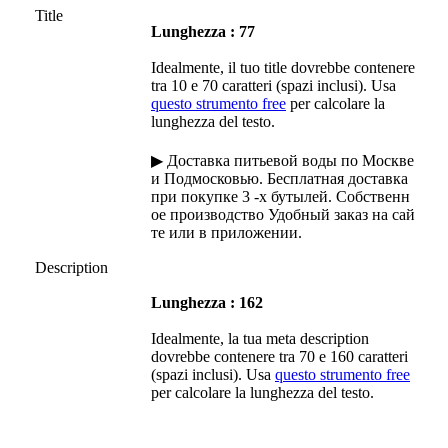
Title
Lunghezza : 77
Idealmente, il tuo title dovrebbe contenere
tra 10 e 70 caratteri (spazi inclusi). Usa
questo strumento free
per calcolare la
lunghezza del testo.
▶ Доставка питьевой воды по Москве
и Подмосковью. Бесплатная доставка
при покупке 3 -х бутылей. Собственн
ое производство Удобный заказ на сай
те или в приложении.
Description
Lunghezza : 162
Idealmente, la tua meta description
dovrebbe contenere tra 70 e 160 caratteri
(spazi inclusi). Usa
questo strumento free
per calcolare la lunghezza del testo.