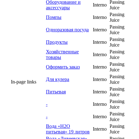
Оборудование и
Passing
Interno
аксессуары
Juice
Passing
Помпы
Interno
Juice
Passing
Одноразовая посуда
Interno
Juice
Passing
Продукты
Interno
Juice
Хозяйственные
Passing
Interno
товары
Juice
Passing
Оформить заказ
Interno
Juice
Passing
Для кулера
Interno
In-page links
Juice
Passing
Питьевая
Interno
Juice
Passing
-
Interno
Juice
Passing
-
Interno
Juice
Вода «Н2О
Passing
Interno
питьевая» 19 литров
Juice
Вода «Дивеевская»
Passing