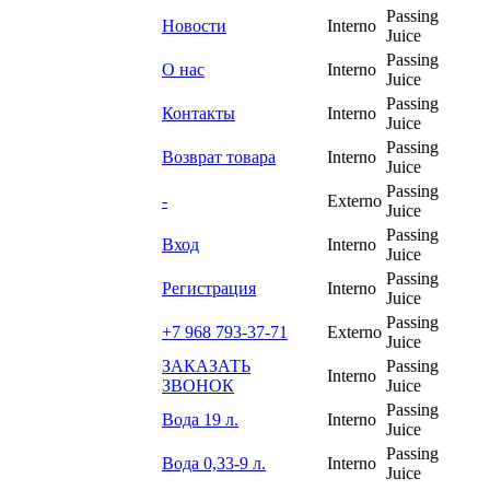
Passing
Новости
Interno
Juice
Passing
О нас
Interno
Juice
Passing
Контакты
Interno
Juice
Passing
Возврат товара
Interno
Juice
Passing
-
Externo
Juice
Passing
Вход
Interno
Juice
Passing
Регистрация
Interno
Juice
Passing
+7 968 793-37-71
Externo
Juice
ЗАКАЗАТЬ
Passing
Interno
ЗВОНОК
Juice
Passing
Вода 19 л.
Interno
Juice
Passing
Вода 0,33-9 л.
Interno
Juice