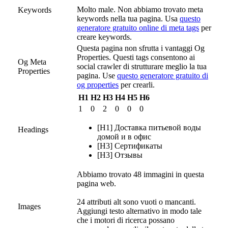
Molto male. Non abbiamo trovato meta
Keywords
keywords nella tua pagina. Usa
questo
generatore gratuito online di meta tags
per
creare keywords.
Questa pagina non sfrutta i vantaggi Og
Properties. Questi tags consentono ai
Og Meta
social crawler di strutturare meglio la tua
Properties
pagina. Use
questo generatore gratuito di
og properties
per crearli.
H1
H2
H3
H4
H5
H6
1
0
2
0
0
0
[H1] Доставка питьевой воды
Headings
домой и в офис
[H3] Сертификаты
[H3] Отзывы
Abbiamo trovato 48 immagini in questa
pagina web.
24 attributi alt sono vuoti o mancanti.
Images
Aggiungi testo alternativo in modo tale
che i motori di ricerca possano