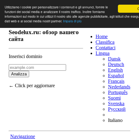
Utilizziamo i cookie per personalizzare i contenuti e gli annunci, fornire le
funzioni dei social media e analizzare il nostro traffico. Inoltre forniamo
informazioni sul modo in cui utilizzi il nostro sito alle agenzie pubblicitarie, agli istituti che ese
dati web e ai social media nostri partner.
Impara di più
Seodelux.ru: обзор вашего
Home
сайта
Classifica
Contattaci
Lingua
Inserisci dominio
Dansk
Deutsch
English
Analizza
Español
Français
← Click per aggiornare
Nederlands
Português
Suomi
Svenska
Русский
Italiano
Navigazione