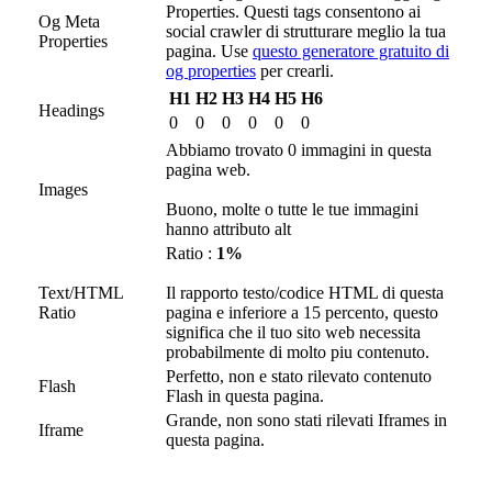
Properties. Questi tags consentono ai
Og Meta
social crawler di strutturare meglio la tua
Properties
pagina. Use
questo generatore gratuito di
og properties
per crearli.
H1
H2
H3
H4
H5
H6
Headings
0
0
0
0
0
0
Abbiamo trovato 0 immagini in questa
pagina web.
Images
Buono, molte o tutte le tue immagini
hanno attributo alt
Ratio :
1%
Text/HTML
Il rapporto testo/codice HTML di questa
Ratio
pagina e inferiore a 15 percento, questo
significa che il tuo sito web necessita
probabilmente di molto piu contenuto.
Perfetto, non e stato rilevato contenuto
Flash
Flash in questa pagina.
Grande, non sono stati rilevati Iframes in
Iframe
questa pagina.