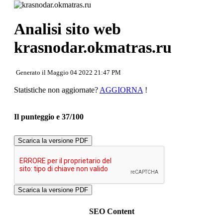
Torna in cima
Contenuto
Links
Analisi sito web
Keywords
Usabilita
krasnodar.okmatras.ru
Documento
Mobile
Ottimizzazione
Generato il Maggio 04 2022 21:47 PM
PageSpeed Insights
Statistiche non aggiornate?
AGGIORNA
!
Il punteggio e 37/100
Scarica la versione PDF
SEO Content