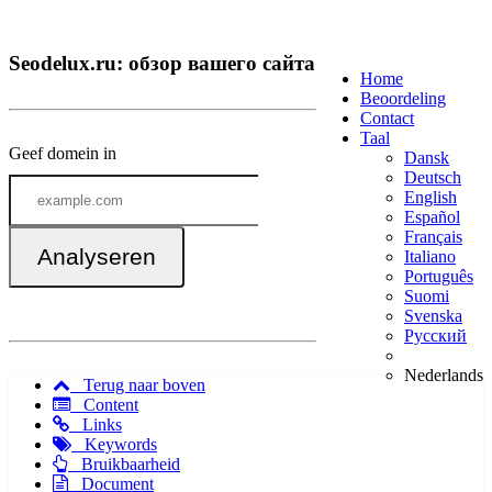
Seodelux.ru: обзор вашего сайта
Home
Beoordeling
Contact
Taal
Geef domein in
Dansk
Deutsch
English
Español
Français
Analyseren
Italiano
Português
Suomi
Svenska
Русский
Nederlands
Terug naar boven
Content
Links
Keywords
Bruikbaarheid
Document