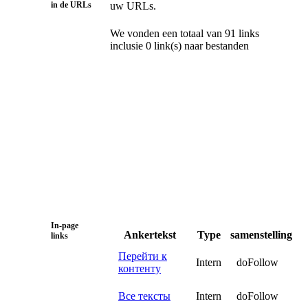
in de URLs
uw URLs.
We vonden een totaal van 91 links
inclusie 0 link(s) naar bestanden
In-page
Ankertekst
Type
samenstelling
links
Перейти к
Intern
doFollow
контенту
Все тексты
Intern
doFollow