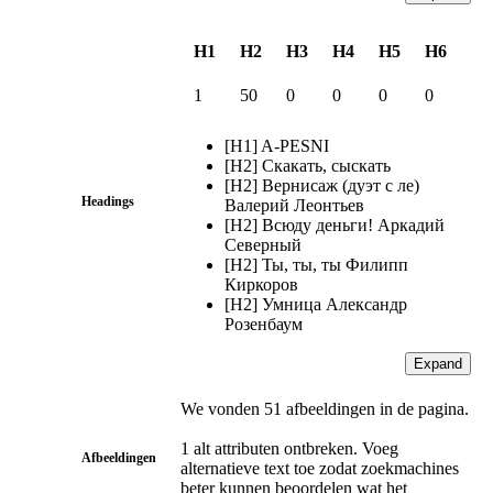
H1
H2
H3
H4
H5
H6
1
50
0
0
0
0
[H1] A-PESNI
[H2] Скакать, сыскать
[H2] Вернисаж (дуэт с ле)
Headings
Валерий Леонтьев
[H2] Всюду деньги! Аркадий
Северный
[H2] Ты, ты, ты Филипп
Киркоров
[H2] Умница Александр
Розенбаум
Expand
We vonden 51 afbeeldingen in de pagina.
1 alt attributen ontbreken. Voeg
Afbeeldingen
alternatieve text toe zodat zoekmachines
beter kunnen beoordelen wat het