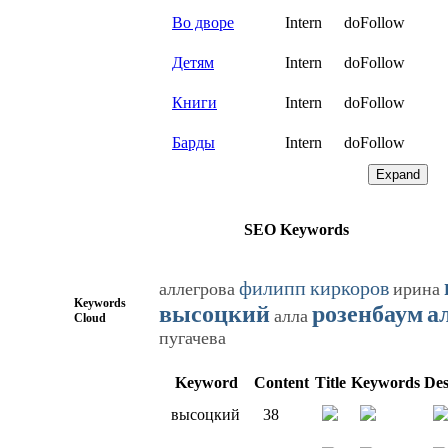
Во дворе
Intern
doFollow
Детям
Intern
doFollow
Книги
Intern
doFollow
Барды
Intern
doFollow
Expand
SEO Keywords
филипп
киркоров
аллегрова
ирина
Keywords
высоцкий
розенбаум
а
алла
Cloud
пугачева
Keyword
Content
Title
Keywords
Des
высоцкий
38