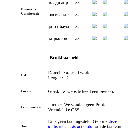
владимир
38
Keywords
Consistentie
александр
32
розенбаум
32
киркоров
23
Bruikbaarheid
Domein : a-pesni.work
Url
Lengte : 12
Goed, uw website heeft een favicon.
Favicon
Jammer. We vonden geen Print-
Printbaarheid
Vriendelijke CSS.
Er is geen taal ingesteld. Gebruik
deze
gratis meta tags generator
om de taal van
Taal