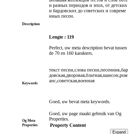
н разных периодов и эпох, от детских
и бардовских до советских и совреме
нных песен.
Description
Lengte : 119
Perfect, uw meta description bevat tussen
de 70 en 160 karakters.
текст песни,слова песни,песенник,бар
довская,дворовая,блатная,шансон,ром
анс,советская,военная
Keywords
Goed, uw bevat meta keywords.
Goed, uw page maakt gebruik van Og
Properties.
Og Meta
Property
Content
Properties
Expand