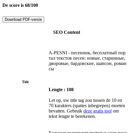
De score is 68/100
Download PDF-versie
SEO Content
A-PESNI - песенник, бесплатный пор
тал текстов песен: новые, старинные,
дворовые, бардовские, шансон, роман
сы
Title
Lengte : 108
Let op, uw title tag zou tussen de 10 en
70 karakters (spaties inbegrepen) moeten
bevatten. Gebruik
deze gratis tool
om
tekst lengte te berekenen.
Большая коллекция тестов и слов песе