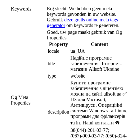
Erg slecht. We hebben geen meta
Keywords
keywords gevonden in uw website.
Gebruik
deze gratis online meta tags
generator
om keywords te genereren.
Goed, uw page maakt gebruik van Og
Properties.
Property
Content
locale
ua_UA
Надійне програмне 
title
забезпечення | Інтернет-
магазин Allsoft Ukraine
type
website
Купити програмне 
забезпечення з ліцензією 
можна на сайті allsoft.ua ✅ 
Og Meta
ПЗ для Microsoft, 
Properties
Антивіруси, Операційні 
системи Windows та Linux, 
description
програми для фрілансерів 
та ін. Наші контакти ☎️ 
38(044)-201-03-77; 
(067)-009-03-77; (050)-324-