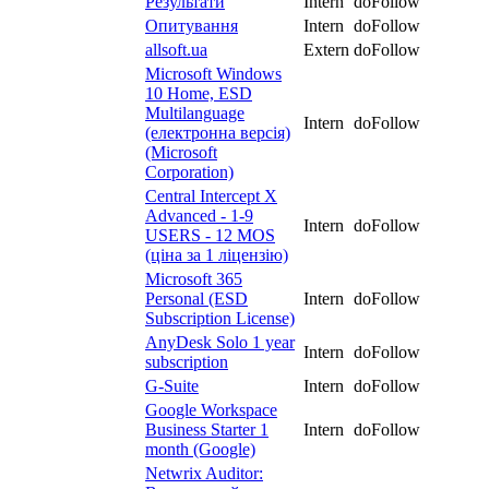
Результати
Intern
doFollow
Опитування
Intern
doFollow
allsoft.ua
Extern
doFollow
Microsoft Windows
10 Home, ESD
Multilanguage
Intern
doFollow
(електронна версія)
(Microsoft
Corporation)
Central Intercept X
Advanced - 1-9
Intern
doFollow
USERS - 12 MOS
(ціна за 1 ліцензію)
Microsoft 365
Personal (ESD
Intern
doFollow
Subscription License)
AnyDesk Solo 1 year
Intern
doFollow
subscription
G-Suite
Intern
doFollow
Google Workspace
Business Starter 1
Intern
doFollow
month (Google)
Netwrix Auditor: