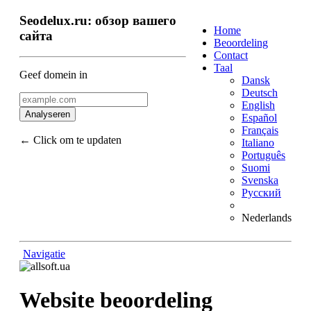
Seodelux.ru: обзор вашего
Home
сайта
Beoordeling
Contact
Taal
Geef domein in
Dansk
Deutsch
English
Analyseren
Español
Français
← Click om te updaten
Italiano
Português
Suomi
Svenska
Русский
Nederlands
Navigatie
Terug naar boven
Content
Links
Website beoordeling
Keywords