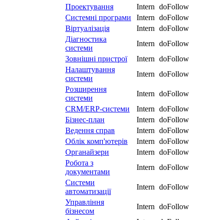
Проектування
Intern
doFollow
Системні програми
Intern
doFollow
Віртуалізація
Intern
doFollow
Діагностика
Intern
doFollow
системи
Зовнішні пристрої
Intern
doFollow
Налаштування
Intern
doFollow
системи
Розширення
Intern
doFollow
системи
CRM/ERP-системи
Intern
doFollow
Бізнес-план
Intern
doFollow
Ведення справ
Intern
doFollow
Облік комп'ютерів
Intern
doFollow
Органайзери
Intern
doFollow
Робота з
Intern
doFollow
документами
Системи
Intern
doFollow
автоматизації
Управління
Intern
doFollow
бізнесом