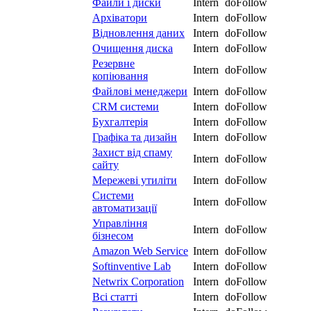
Файли і диски
Intern
doFollow
Архіватори
Intern
doFollow
Відновлення даних
Intern
doFollow
Очищення диска
Intern
doFollow
Резервне
Intern
doFollow
копіювання
Файлові менеджери
Intern
doFollow
CRM системи
Intern
doFollow
Бухгалтерія
Intern
doFollow
Графіка та дизайн
Intern
doFollow
Захист від спаму
Intern
doFollow
сайту
Мережеві утиліти
Intern
doFollow
Системи
Intern
doFollow
автоматизації
Управління
Intern
doFollow
бізнесом
Amazon Web Service
Intern
doFollow
Softinventive Lab
Intern
doFollow
Netwrix Corporation
Intern
doFollow
Всі статті
Intern
doFollow