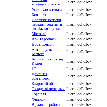
Intern
doFollow
конфіденційності
Угода користувача
Intern
doFollow
Контакти
Intern
doFollow
Політики безпеки
передачі реквізитів
Intern
doFollow
платіжної картки
Microsoft
Intern
doFollow
Ігри та розваги
Intern
doFollow
Ігрові консолі
Intern
doFollow
Антивіруси.
Intern
doFollow
Безпека
Бухгалтерія. Склад.
Intern
doFollow
Кадри
1С
Intern
doFollow
Домашня
Intern
doFollow
бухгалтерія
Кадровий облік
Intern
doFollow
Складські програми
Intern
doFollow
Торгівля
Intern
doFollow
Фінанси
Intern
doFollow
Віддалена робота
Intern
doFollow