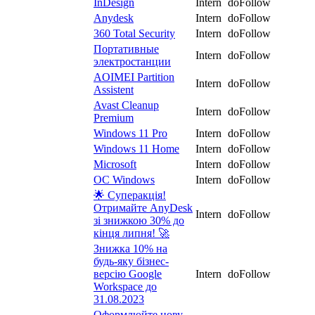
InDesign
Intern
doFollow
Anydesk
Intern
doFollow
360 Total Security
Intern
doFollow
Портативные
Intern
doFollow
электростанции
AOIMEI Partition
Intern
doFollow
Assistent
Avast Cleanup
Intern
doFollow
Premium
Windows 11 Pro
Intern
doFollow
Windows 11 Home
Intern
doFollow
Microsoft
Intern
doFollow
ОС Windows
Intern
doFollow
🌟 Суперакція!
Отримайте AnyDesk
Intern
doFollow
зі знижкою 30% до
кінця липня! 🚀
Знижка 10% на
будь-яку бізнес-
версію Google
Intern
doFollow
Workspace до
31.08.2023
Оформлюйте нову