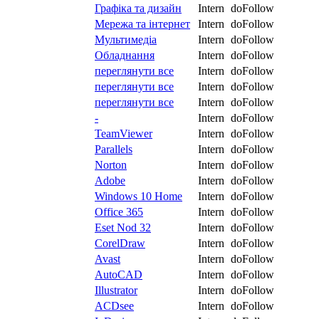
Графіка та дизайн
Intern
doFollow
Мережа та інтернет
Intern
doFollow
Мультимедіа
Intern
doFollow
Обладнання
Intern
doFollow
переглянути все
Intern
doFollow
переглянути все
Intern
doFollow
переглянути все
Intern
doFollow
-
Intern
doFollow
TeamViewer
Intern
doFollow
Parallels
Intern
doFollow
Norton
Intern
doFollow
Adobe
Intern
doFollow
Windows 10 Home
Intern
doFollow
Office 365
Intern
doFollow
Eset Nod 32
Intern
doFollow
CorelDraw
Intern
doFollow
Avast
Intern
doFollow
AutoCAD
Intern
doFollow
Illustrator
Intern
doFollow
ACDsee
Intern
doFollow