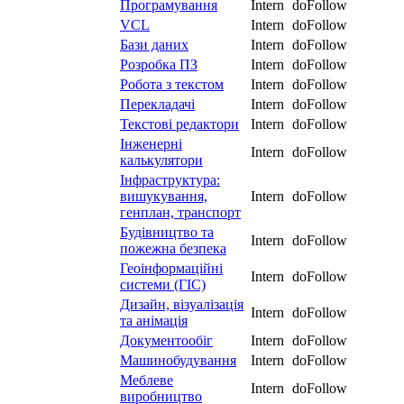
Програмування
Intern
doFollow
VCL
Intern
doFollow
Бази даних
Intern
doFollow
Розробка ПЗ
Intern
doFollow
Робота з текстом
Intern
doFollow
Перекладачі
Intern
doFollow
Текстові редактори
Intern
doFollow
Інженерні
Intern
doFollow
калькулятори
Інфраструктура:
вишукування,
Intern
doFollow
генплан, транспорт
Будівництво та
Intern
doFollow
пожежна безпека
Геоінформаційні
Intern
doFollow
системи (ГІС)
Дизайн, візуалізація
Intern
doFollow
та анімація
Документообіг
Intern
doFollow
Машинобудування
Intern
doFollow
Меблеве
Intern
doFollow
виробництво