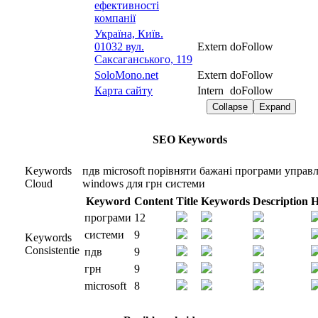
ефективності
компанії
Україна, Київ.
01032 вул.
Extern
doFollow
Саксаганського, 119
SoloMono.net
Extern
doFollow
Карта сайту
Intern
doFollow
Collapse
Expand
SEO Keywords
Keywords
пдв
microsoft
порівняти
бажані
програми
управл
Cloud
windows
для
грн
системи
Keyword
Content
Title
Keywords
Description
H
програми
12
системи
9
Keywords
Consistentie
пдв
9
грн
9
microsoft
8