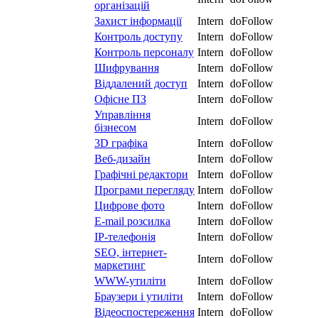
організацій
Захист інформації
Intern
doFollow
Контроль доступу
Intern
doFollow
Контроль персоналу
Intern
doFollow
Шифрування
Intern
doFollow
Віддалений доступ
Intern
doFollow
Офісне ПЗ
Intern
doFollow
Управління
Intern
doFollow
бізнесом
3D графіка
Intern
doFollow
Веб-дизайн
Intern
doFollow
Графічні редактори
Intern
doFollow
Програми перегляду
Intern
doFollow
Цифрове фото
Intern
doFollow
E-mail розсилка
Intern
doFollow
IP-телефонія
Intern
doFollow
SEO, інтернет-
Intern
doFollow
маркетинг
WWW-утиліти
Intern
doFollow
Браузери і утиліти
Intern
doFollow
Відеоспостереження
Intern
doFollow