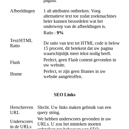
pagina.
Afbeeldingen
1 alt attributen ontbreken. Voeg
alternatieve text toe zodat zoekmachines
beter kunnen beoordelen wat het
onderwerp van de afbeeldingen is.
Ratio :
9%
Text/HTML
De ratio van text tot HTML code is below
Ratio
15 procent, dit betekent dat uw pagina
waarschijnlijk meer tekst nodig heeft.
Perfect, geen Flash content gevonden in
Flash
uw website.
Perfect, er zijn geen Iframes in uw
Iframe
website aangetroffen.
SEO Links
Herschreven
Slecht. Uw links maken gebruik van een
URL
query string.
We hebben underscores gevonden in uw
Underscores
URLs. U zou het minteken moeten
in de URLs