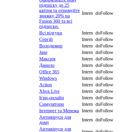
підписку до 25
квітня та отримуйте
Intern
doFollow
знижку 20% на
Fusion 360 та всі
підписки.
Всі відгуки
Intern
doFollow
Сергій
Intern
doFollow
Володимир
Intern
doFollow
Jane
Intern
doFollow
Максим
Intern
doFollow
Данило
Intern
doFollow
Office 365
Intern
doFollow
Windows
Intern
doFollow
Action
Intern
doFollow
Xbox Live
Intern
doFollow
Ігри-онлайн
Intern
doFollow
Симулятори
Intern
doFollow
Інтернет та Мережа
Intern
doFollow
Антивіруси для
Intern
doFollow
дому
Антивіруси для
Intern
doFollow