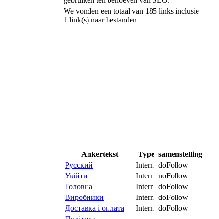
gebruiken ten behoeven van SEO.
We vonden een totaal van 185 links inclusie
1 link(s) naar bestanden
Ankertekst
Type
samenstelling
Русский
Intern
doFollow
Увійти
Intern
noFollow
Головна
Intern
doFollow
Виробники
Intern
doFollow
Доставка і оплата
Intern
doFollow
Політика