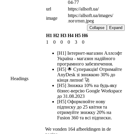
04-77
url
https://allsoft.ua/
https://allsoft.ua/images/
image
логотип.jpeg
Collapse
Expand
H1
H2
H3
H4
H5
H6
1
0
0
0
3
0
[H1] Інтернет-магазин Аллсофт
Україна - магазин надійного
програмного забезпечення.
[H5] 🌟 Суперакція! Отримайте
AnyDesk зі знижкою 30% до
Headings
кінця липня! 🚀
[H5] Знижка 10% на будь-яку
бізнес-версію Google Workspace
до 31.08.2023
[H5] Оформлюйте нову
підписку до 25 квітня та
отримуйте знижку 20% на
Fusion 360 та всі підписки.
We vonden 164 afbeeldingen in de