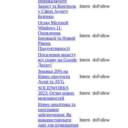
Впроваджуйте
Захист та Контроль
Intern
doFollow
у Сфері Аудиту
Безпеки
Огляд Microsoft
Windows 11:
Оновлення,
Intern
doFollow
Інновації та Новий
Рівень
Продуктивності
Посилення захисту
від спаму на Google
Intern
doFollow
Диску!
Знижка 20% на
Бізнес-продукти
Intern
doFollow
Avast та AVG
SOLIDWORKS
2023: Огляд нових
Intern
doFollow
можливостей
Бізнес-аналітика та
програмне
забезпечення: Як
використовувати
Intern
doFollow
дані для підвищення