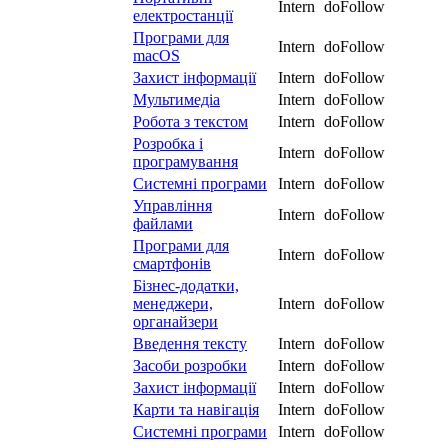
Intern
doFollow
електростанції
Програми для
Intern
doFollow
macOS
Захист інформації
Intern
doFollow
Мультимедіа
Intern
doFollow
Робота з текстом
Intern
doFollow
Розробка і
Intern
doFollow
програмування
Системні програми
Intern
doFollow
Управління
Intern
doFollow
файлами
Програми для
Intern
doFollow
смартфонів
Бізнес-додатки,
менеджери,
Intern
doFollow
органайзери
Введення тексту
Intern
doFollow
Засоби розробки
Intern
doFollow
Захист інформації
Intern
doFollow
Карти та навігація
Intern
doFollow
Системні програми
Intern
doFollow