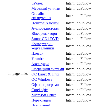
Зв'язок
Intern
doFollow
Мережеві утиліти
Intern
doFollow
Онлайн-
Intern
doFollow
спілкування
Поштові клієнти
Intern
doFollow
Аудиоредакторы
Intern
doFollow
Відеоредактори
Intern
doFollow
Запис CD і DVD
Intern
doFollow
Конвертери і
Intern
doFollow
кодувальники
Плеєри
Intern
doFollow
Утиліти
Intern
doFollow
Аксесуари
Intern
doFollow
Операційні системи
Intern
doFollow
In-page links
ОС Linux & Unix
Intern
doFollow
ОС Windows
Intern
doFollow
Офісні програми
Intern
doFollow
Corel офіс
Intern
doFollow
Microsoft Office
Intern
doFollow
Перекладачі
Intern
doFollow
Портативні