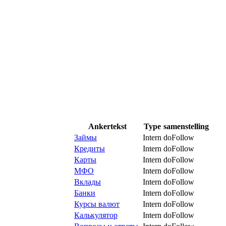
Ankertekst
Type
samenstelling
Займы
Intern
doFollow
Кредиты
Intern
doFollow
Карты
Intern
doFollow
МФО
Intern
doFollow
Вклады
Intern
doFollow
Банки
Intern
doFollow
Курсы валют
Intern
doFollow
Калькулятор
Intern
doFollow