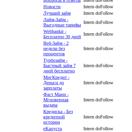
Вопросы и ответы
Intern
doFollow
Новости
Intern
doFollow
Лучший займ
Intern
doFollow
Лайм-Займ -
Intern
doFollow
Выгодные тарифы
Webbankir -
Intern
doFollow
Бесплатно 30 дней
Веб-Займ - 2
недели без
Intern
doFollow
процентов
Турбозайм -
Быстрый займ 7
Intern
doFollow
дней бесплатно
МигКредит -
Деньги до
Intern
doFollow
зарплаты
Фаст Мани -
Мгновенная
Intern
doFollow
выдача
Кредиска - Без
кредитной
Intern
doFollow
истории
еКапуста
Intern
doFollow