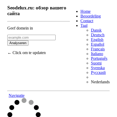
Seodelux.ru: обзор вашего
Home
сайта
Beoordeling
Contact
Taal
Geef domein in
Dansk
Deutsch
English
Analyseren
Español
Français
← Click om te updaten
Italiano
Português
Suomi
Svenska
Русский
Nederlands
Navigatie
Terug naar boven
Content
Links
Keywords