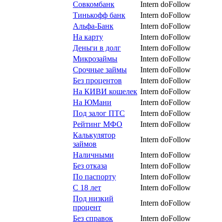
Совкомбанк
Intern
doFollow
Тинькофф банк
Intern
doFollow
Альфа-Банк
Intern
doFollow
На карту
Intern
doFollow
Деньги в долг
Intern
doFollow
Микрозаймы
Intern
doFollow
Срочные займы
Intern
doFollow
Без процентов
Intern
doFollow
На КИВИ кошелек
Intern
doFollow
На ЮМани
Intern
doFollow
Под залог ПТС
Intern
doFollow
Рейтинг МФО
Intern
doFollow
Калькулятор
Intern
doFollow
займов
Наличными
Intern
doFollow
Без отказа
Intern
doFollow
По паспорту
Intern
doFollow
С 18 лет
Intern
doFollow
Под низкий
Intern
doFollow
процент
Без справок
Intern
doFollow