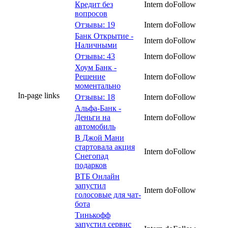
Кредит без
Intern
doFollow
вопросов
Отзывы: 19
Intern
doFollow
Банк Открытие -
Intern
doFollow
Наличными
Отзывы: 43
Intern
doFollow
Хоум Банк -
Решение
Intern
doFollow
моментально
In-page links
Отзывы: 18
Intern
doFollow
Альфа-Банк -
Деньги на
Intern
doFollow
автомобиль
В Джой Мани
стартовала акция
Intern
doFollow
Снегопад
подарков
ВТБ Онлайн
запустил
Intern
doFollow
голосовые для чат-
бота
Тинькофф
запустил сервис