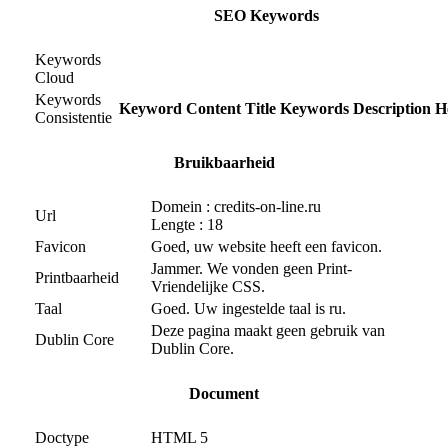
SEO Keywords
Keywords
Cloud
Keywords
Keyword
Content
Title
Keywords
Description
H
Consistentie
Bruikbaarheid
Domein : credits-on-line.ru
Url
Lengte : 18
Favicon
Goed, uw website heeft een favicon.
Jammer. We vonden geen Print-
Printbaarheid
Vriendelijke CSS.
Taal
Goed. Uw ingestelde taal is ru.
Deze pagina maakt geen gebruik van
Dublin Core
Dublin Core.
Document
Doctype
HTML 5