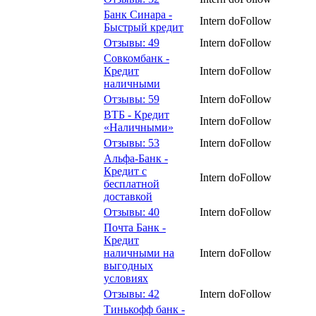
Банк Синара -
Intern
doFollow
Быстрый кредит
Отзывы: 49
Intern
doFollow
Совкомбанк -
Кредит
Intern
doFollow
наличными
Отзывы: 59
Intern
doFollow
ВТБ - Кредит
Intern
doFollow
«Наличными»
Отзывы: 53
Intern
doFollow
Альфа-Банк -
Кредит с
Intern
doFollow
бесплатной
доставкой
Отзывы: 40
Intern
doFollow
Почта Банк -
Кредит
наличными на
Intern
doFollow
выгодных
условиях
Отзывы: 42
Intern
doFollow
Тинькофф банк -