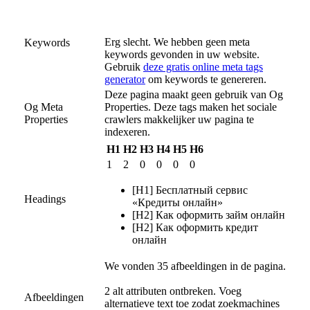
Erg slecht. We hebben geen meta
Keywords
keywords gevonden in uw website.
Gebruik
deze gratis online meta tags
generator
om keywords te genereren.
Deze pagina maakt geen gebruik van Og
Og Meta
Properties. Deze tags maken het sociale
Properties
crawlers makkelijker uw pagina te
indexeren.
H1
H2
H3
H4
H5
H6
1
2
0
0
0
0
[H1] Бесплатный сервис
Headings
«Кредиты онлайн»
[H2] Как оформить займ онлайн
[H2] Как оформить кредит
онлайн
We vonden 35 afbeeldingen in de pagina.
2 alt attributen ontbreken. Voeg
Afbeeldingen
alternatieve text toe zodat zoekmachines