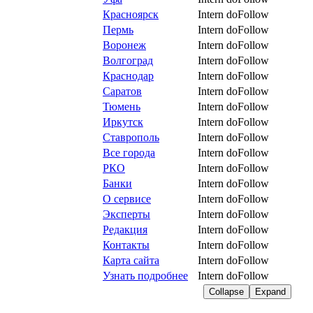
Красноярск
Intern
doFollow
Пермь
Intern
doFollow
Воронеж
Intern
doFollow
Волгоград
Intern
doFollow
Краснодар
Intern
doFollow
Саратов
Intern
doFollow
Тюмень
Intern
doFollow
Иркутск
Intern
doFollow
Ставрополь
Intern
doFollow
Все города
Intern
doFollow
РКО
Intern
doFollow
Банки
Intern
doFollow
О сервисе
Intern
doFollow
Эксперты
Intern
doFollow
Редакция
Intern
doFollow
Контакты
Intern
doFollow
Карта сайта
Intern
doFollow
Узнать подробнее
Intern
doFollow
Collapse
Expand