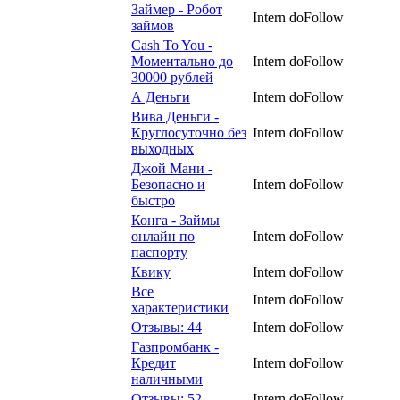
Займер - Робот
Intern
doFollow
займов
Cash To You -
Моментально до
Intern
doFollow
30000 рублей
А Деньги
Intern
doFollow
Вива Деньги -
Круглосуточно без
Intern
doFollow
выходных
Джой Мани -
Безопасно и
Intern
doFollow
быстро
Конга - Займы
онлайн по
Intern
doFollow
паспорту
Квику
Intern
doFollow
Все
Intern
doFollow
характеристики
Отзывы: 44
Intern
doFollow
Газпромбанк -
Кредит
Intern
doFollow
наличными
Отзывы: 52
Intern
doFollow