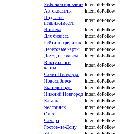
Рефинансирование
Intern
doFollow
Автокредиты
Intern
doFollow
Под залог
Intern
doFollow
недвижимости
Ипотека
Intern
doFollow
Для бизнеса
Intern
doFollow
Рейтинг кредитов
Intern
doFollow
Дебетовые карты
Intern
doFollow
Доходные карты
Intern
doFollow
Виртуальные
Intern
doFollow
карты
Санкт-Петербург
Intern
doFollow
Новосибирск
Intern
doFollow
Екатеринбург
Intern
doFollow
Нижний Новгород
Intern
doFollow
Казань
Intern
doFollow
Челябинск
Intern
doFollow
Омск
Intern
doFollow
Самара
Intern
doFollow
Ростов-на-Дону
Intern
doFollow
Уфа
Intern
doFollow