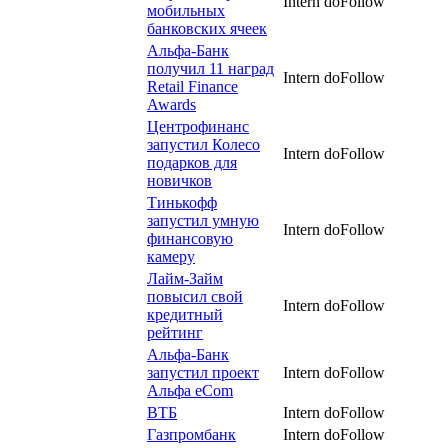
Intern
doFollow
мобильных
банковских ячеек
Альфа-Банк
получил 11 наград
Intern
doFollow
Retail Finance
Awards
Центрофинанс
запустил Колесо
Intern
doFollow
подарков для
новичков
Тинькофф
запустил умную
Intern
doFollow
финансовую
камеру
Лайм-Займ
повысил свой
Intern
doFollow
кредитный
рейтинг
Альфа-Банк
запустил проект
Intern
doFollow
Альфа eCom
ВТБ
Intern
doFollow
Газпромбанк
Intern
doFollow