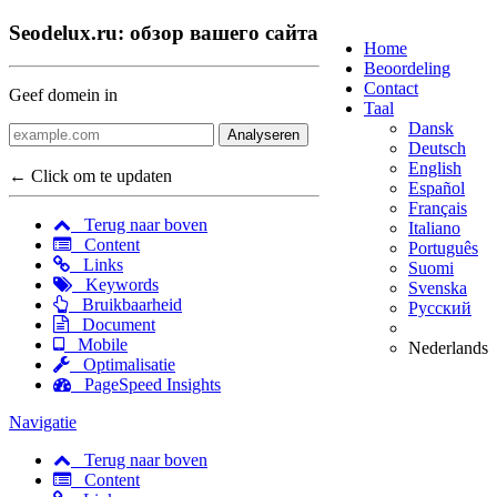
Seodelux.ru: обзор вашего сайта
Home
Beoordeling
Contact
Geef domein in
Taal
Dansk
Analyseren
Deutsch
English
← Click om te updaten
Español
Français
Terug naar boven
Italiano
Content
Português
Links
Suomi
Keywords
Svenska
Bruikbaarheid
Русский
Document
Mobile
Nederlands
Optimalisatie
PageSpeed Insights
Navigatie
Terug naar boven
Content