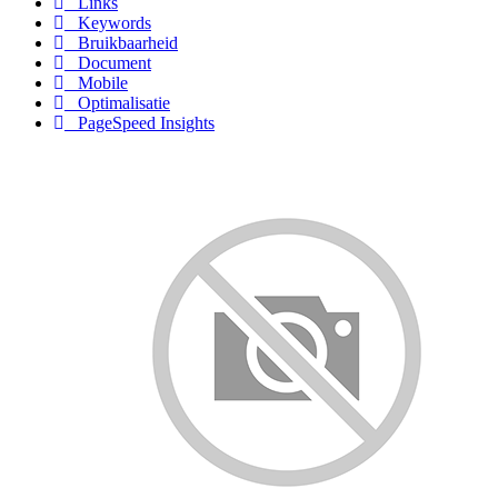
Links
Keywords
Bruikbaarheid
Document
Mobile
Optimalisatie
PageSpeed Insights