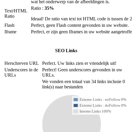
wat het onderwerp van de afbeeldingen is.
Ratio :
35%
Text/HTML
Ratio
Ideaal! De ratio van text tot HTML code is tussen de 
Flash
Perfect, geen Flash content gevonden in uw website.
Iframe
Perfect, er zijn geen Iframes in uw website aangetroffe
SEO Links
Herschreven URL
Perfect. Uw links zien er vriendelijk uit!
Underscores in de
Perfect! Geen underscores gevonden in uw
URLs
URLs.
We vonden een totaal van 34 links inclusie 0
link(s) naar bestanden
Externe Links : noFollow 0%
Externe Links : doFollow 0%
Interne Links 100%