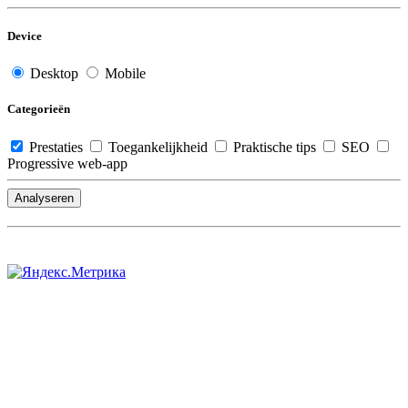
Device
Desktop
Mobile
Categorieën
Prestaties
Toegankelijkheid
Praktische tips
SEO
Progressive web-app
Analyseren