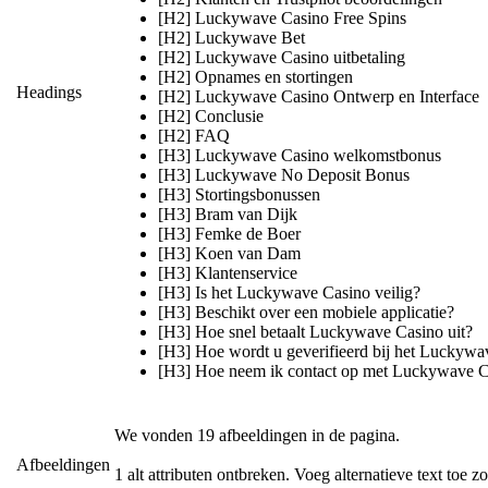
[H2] Luckywave Casino Free Spins
[H2] Luckywave Bet
[H2] Luckywave Casino uitbetaling
[H2] Opnames en stortingen
Headings
[H2] Luckywave Casino Ontwerp en Interface
[H2] Conclusie
[H2] FAQ
[H3] Luckywave Casino welkomstbonus
[H3] Luckywave No Deposit Bonus
[H3] Stortingsbonussen
[H3] Bram van Dijk
[H3] Femke de Boer
[H3] Koen van Dam
[H3] Klantenservice
[H3] Is het Luckywave Casino veilig?
[H3] Beschikt over een mobiele applicatie?
[H3] Hoe snel betaalt Luckywave Casino uit?
[H3] Hoe wordt u geverifieerd bij het Luckywa
[H3] Hoe neem ik contact op met Luckywave C
We vonden 19 afbeeldingen in de pagina.
Afbeeldingen
1 alt attributen ontbreken. Voeg alternatieve text toe