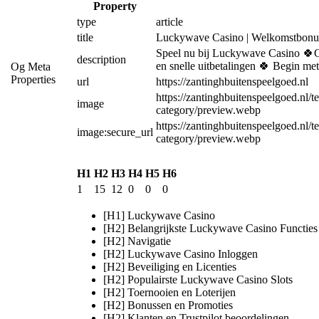
Property
type
article
title
Luckywave Casino | Welkomstbonus
Speel nu bij Luckywave Casino 🍀G
description
en snelle uitbetalingen 🍀 Begin m
Og Meta
Properties
url
https://zantinghbuitenspeelgoed.nl
https://zantinghbuitenspeelgoed.nl/
image
category/preview.webp
https://zantinghbuitenspeelgoed.nl/
image:secure_url
category/preview.webp
H1
H2
H3
H4
H5
H6
1
15
12
0
0
0
[H1] Luckywave Casino
[H2] Belangrijkste Luckywave Casino Functies
[H2] Navigatie
[H2] Luckywave Casino Inloggen
[H2] Beveiliging en Licenties
[H2] Populairste Luckywave Casino Slots
[H2] Toernooien en Loterijen
[H2] Bonussen en Promoties
[H2] Klanten en Trustpilot beoordelingen