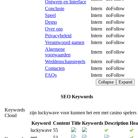
Ontwerp en Interface
Conclusie
Intern
doFollow
Speel
Intern
noFollow
Demo
Intern
noFollow
Over ons
Intern
noFollow
Privacybeleid
Intern
noFollow
Verantwoord gamen
Intern
noFollow
Algemene
Intern
noFollow
voorwaarden
Weddenschapsregels
Intern
noFollow
Contacten
Intern
noFollow
FAQs
Intern
noFollow
Collapse
Expand
SEO Keywords
Keywords
zijn
luckywave
voor
kunnen
het
een
met
casino
spelers
Cloud
Keyword
Content
Title
Keywords
Description
Hea
luckywave
55
een
53