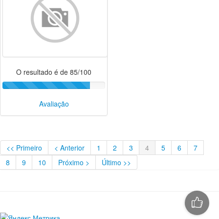
O resultado é de 85/100
Avaliação
<< Primeiro
< Anterior
1
2
3
4
5
6
7
8
9
10
Próximo >
Último >>