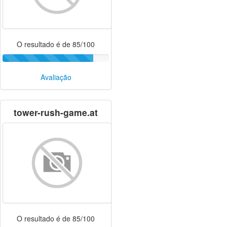
O resultado é de 85/100
Avaliação
tower-rush-game.at
O resultado é de 85/100