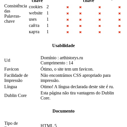
chave
chave
Consistência
cookies
2
das
website
1
Palavras-
uses
1
chave
сайта
1
карта
1
Usabilidade
Domínio : arthistorys.ru
Url
Cumprimento : 14
Favicon
Ótimo, o site tem um favicon.
Facilidade de
Não encontrámos CSS apropriado para
Impressão
impressão.
Língua
Otimo! A língua declarada deste site é ru.
Esta página não tira vantagens do Dublin
Dublin Core
Core.
Documento
Tipo de
HTML 5