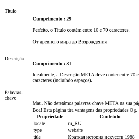
Título
Cumprimento : 29
Perfeito, o Título contém entre 10 e 70 caracteres.
От древнего мира до Возрождения
Descrição
Cumprimento : 31
Idealmente, a Descrição META deve conter entre 70 
caracteres (incluíndo espaços).
Palavras-
chave
Mau. Não detetámos palavras-chave META na sua pág
Boa! Esta página tira vantagens das propriedades Og.
Propriedade
Conteúdo
locale
ru_RU
type
website
title
Краткая история искусств 1988