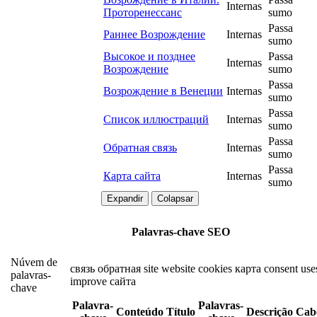
Internas
Проторенессанс
sumo
Passa
Раннее Возрождение
Internas
sumo
Высокое и позднее
Passa
Internas
Возрождение
sumo
Passa
Возрождение в Венеции
Internas
sumo
Passa
Список иллюстраций
Internas
sumo
Passa
Обратная связь
Internas
sumo
Passa
Карта сайта
Internas
sumo
Expandir
Colapsar
Palavras-chave SEO
Núvem de
связь
обратная
site
website
cookies
карта
consent
use
palavras-
improve
сайта
chave
Palavra-
Palavras-
Conteúdo
Título
Descrição
Cab