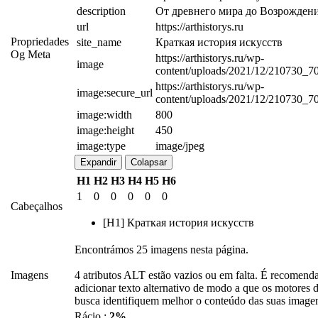
description
От древнего мира до Возрожден
url
https://arthistorys.ru
Propriedades
site_name
Краткая история искусств
Og Meta
https://arthistorys.ru/wp-
image
content/uploads/2021/12/210730_7
https://arthistorys.ru/wp-
image:secure_url
content/uploads/2021/12/210730_7
image:width
800
image:height
450
image:type
image/jpeg
Expandir
Colapsar
H1
H2
H3
H4
H5
H6
1
0
0
0
0
0
Cabeçalhos
[H1] Краткая история искусств
Encontrámos 25 imagens nesta página.
Imagens
4 atributos ALT estão vazios ou em falta. É recomend
adicionar texto alternativo de modo a que os motores 
busca identifiquem melhor o conteúdo das suas image
Rácio :
2%