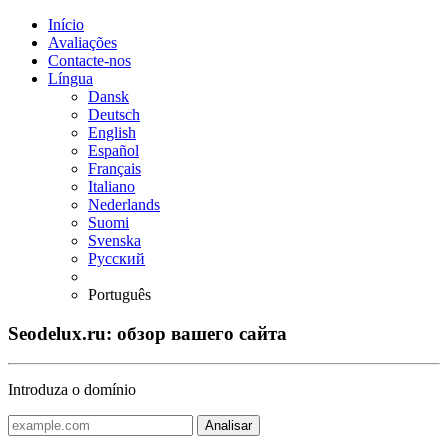
Início
Avaliações
Contacte-nos
Língua
Dansk
Deutsch
English
Español
Français
Italiano
Nederlands
Suomi
Svenska
Русский
Português
Seodelux.ru: обзор вашего сайта
Introduza o domínio
Analisar