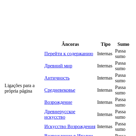
Âncoras
Tipo
Sumo
Passa
Перейти к содержанию
Internas
sumo
Passa
Древний мир
Internas
sumo
Passa
Античность
Internas
sumo
Ligações para a
Passa
Средневековье
Internas
própria página
sumo
Passa
Возрождение
Internas
sumo
Древнерусское
Passa
Internas
искусство
sumo
Passa
Искусство Возрождения
Internas
sumo
Возрождение в Италии.
Passa