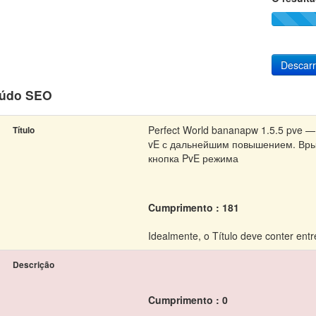
Descar
údo SEO
Perfect World bananapw 1.5.5 pve 
Título
vE с дальнейшим повышением. Врыв
кнопка PvE режима
Cumprimento : 181
Idealmente, o Título deve conter entr
Descrição
Cumprimento : 0