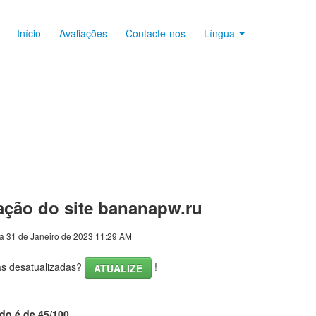
Início
Avaliações
Contacte-nos
Língua
ação do site bananapw.ru
a 31 de Janeiro de 2023 11:29 AM
cas desatualizadas?
!
ATUALIZE
ado é de 45/100