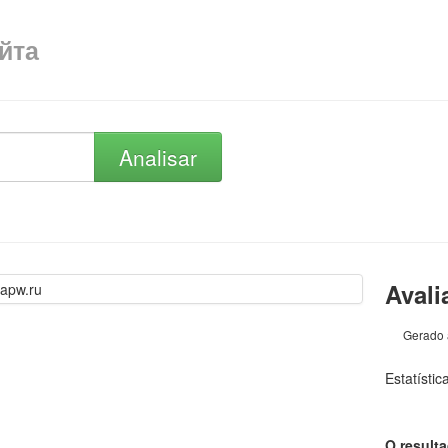
айта
Analisar
Avali
Gerado 
Estatísti
O result