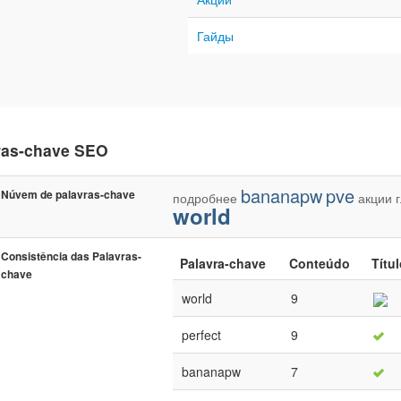
Гайды
ras-chave SEO
bananapw
pve
Núvem de palavras-chave
подробнее
акции
world
Consistência das Palavras-
Palavra-chave
Conteúdo
Títu
chave
world
9
perfect
9
bananapw
7