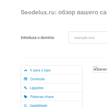
Seodelux.ru: обзор вашего с
Introduza o domínio
Ir para o topo
Conteúdo
Ligações
Palavras-chave
Usabilidade