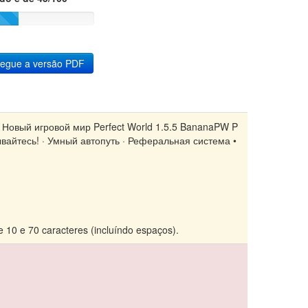
regue a versão PDF
— Новый игровой мир Perfect World 1.5.5 BananaPW P
айтесь! · Умный автопуть · Реферальная система •
e 10 e 70 caracteres (incluíndo espaços).