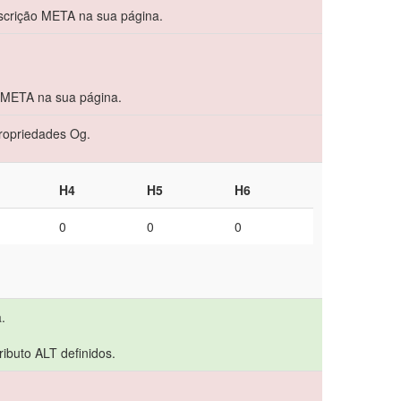
crição META na sua página.
 META na sua página.
propriedades Og.
H4
H5
H6
0
0
0
.
ibuto ALT definidos.