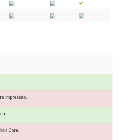
ra impressão.
 ru.
blin Core.