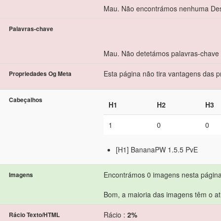
Mau. Não encontrámos nenhuma Des
Palavras-chave
Mau. Não detetámos palavras-chave
Esta página não tira vantagens das 
Propriedades Og Meta
Cabeçalhos
H1
H2
H3
1
0
0
[H1] BananaPW 1.5.5 PvE
Encontrámos 0 imagens nesta página
Imagens
Bom, a maioria das imagens têm o atr
Rácio :
2%
Rácio Texto/HTML