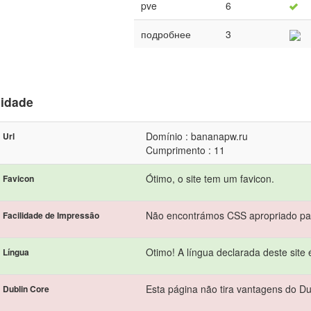
pve
6
подробнее
3
lidade
Domínio : bananapw.ru
Url
Cumprimento : 11
Ótimo, o site tem um favicon.
Favicon
Não encontrámos CSS apropriado pa
Facilidade de Impressão
Otimo! A língua declarada deste site é
Língua
Esta página não tira vantagens do Du
Dublin Core