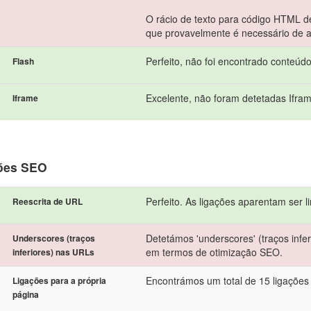
O rácio de texto para código HTML de
que provavelmente é necessário de a
Perfeito, não foi encontrado conteúd
Flash
Excelente, não foram detetadas Ifra
Iframe
ões SEO
Perfeito. As ligações aparentam ser l
Reescrita de URL
Detetámos 'underscores' (traços infer
Underscores (traços
em termos de otimização SEO.
inferiores) nas URLs
Encontrámos um total de 15 ligações i
Ligações para a própria
página