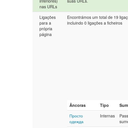
inferiores)
suas URLs.
nas URLs
Ligações
Encontrámos um total de 19 liga
para a
incluindo 0 ligações a ficheiros
própria
página
Âncoras
Tipo
Sum
Просто
Internas
Pas
одежда
sum