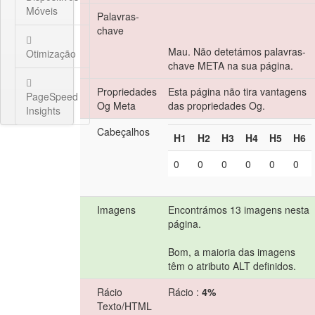
Móveis
Palavras-
chave
Mau. Não detetámos palavras-
Otimização
chave META na sua página.
Propriedades
Esta página não tira vantagens
PageSpeed
Og Meta
das propriedades Og.
Insights
Cabeçalhos
H1
H2
H3
H4
H5
H6
0
0
0
0
0
0
Imagens
Encontrámos 13 imagens nesta
página.
Bom, a maioria das imagens
têm o atributo ALT definidos.
Rácio
Rácio :
4%
Texto/HTML