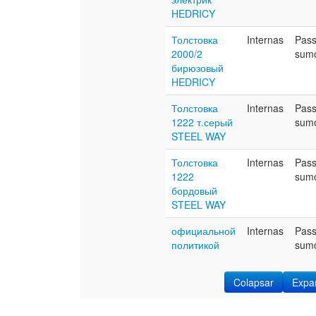
HEDRICY
Толстовка
Internas
Pas
2000/2
sum
бирюзовый
HEDRICY
Толстовка
Internas
Pas
1222 т.серый
sum
STEEL WAY
Толстовка
Internas
Pas
1222
sum
бордовый
STEEL WAY
официальной
Internas
Pas
политикой
sum
Colapsar
Expa