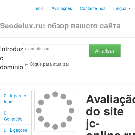
Início
Avaliações
Contacte-nos
Língua
Seodelux.ru: обзор вашего сайта
Introduza
Analisar
o
← Clique para atualizar
domínio
Avaliaçã
Ir para o
topo
do site
jc-
Conteúdo
online.r
Ligações