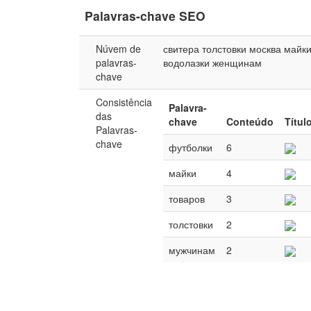
Palavras-chave SEO
Núvem de
свитера
толстовки
москва
майк
palavras-
водолазки
женщинам
chave
Consistência
Palavra-
das
chave
Conteúdo
Títul
Palavras-
chave
футболки
6
майки
4
товаров
3
толстовки
2
мужчинам
2