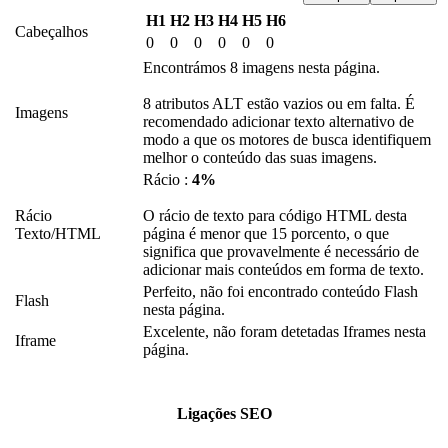
H1
H2
H3
H4
H5
H6
Cabeçalhos
0
0
0
0
0
0
Encontrámos 8 imagens nesta página.
8 atributos ALT estão vazios ou em falta. É
Imagens
recomendado adicionar texto alternativo de
modo a que os motores de busca identifiquem
melhor o conteúdo das suas imagens.
Rácio :
4%
Rácio
O rácio de texto para código HTML desta
Texto/HTML
página é menor que 15 porcento, o que
significa que provavelmente é necessário de
adicionar mais conteúdos em forma de texto.
Perfeito, não foi encontrado conteúdo Flash
Flash
nesta página.
Excelente, não foram detetadas Iframes nesta
Iframe
página.
Ligações SEO