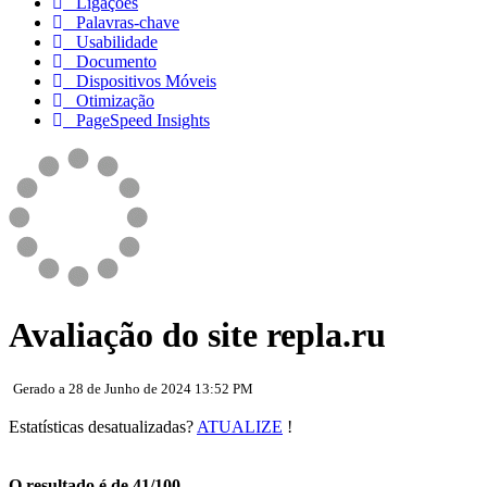
Ligações
Palavras-chave
Usabilidade
Documento
Dispositivos Móveis
Otimização
PageSpeed Insights
Avaliação do site repla.ru
Gerado a 28 de Junho de 2024 13:52 PM
Estatísticas desatualizadas?
ATUALIZE
!
O resultado é de 41/100