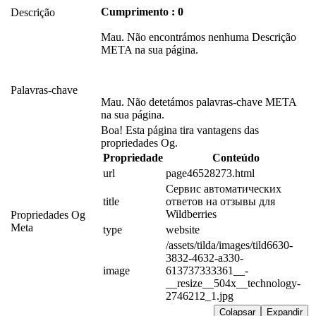
Cumprimento : 0
Descrição
Mau. Não encontrámos nenhuma Descrição
META na sua página.
Palavras-chave
Mau. Não detetámos palavras-chave META
na sua página.
Boa! Esta página tira vantagens das
propriedades Og.
Propriedade
Conteúdo
url
page46528273.html
Сервис автоматических 
title
ответов на отзывы для 
Wildberries
Propriedades Og
Meta
type
website
/assets/tilda/images/tild6630-
3832-4632-a330-
image
613737333361__-
__resize__504x__technology-
2746212_1.jpg
Colapsar
Expandir