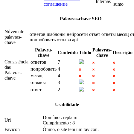
Internas
соглашение
sumo
Palavras-chave SEO
Núvem de
ответов
шаблоны
нейросети
ответ
ответы
месяц
о
palavras-
попробовать
отзыва
api
chave
Palavra-
Palavras-
Conteúdo
Título
Descrição
chave
chave
Consistência
ответов
7
das
попробовать
4
Palavras-
месяц
4
chave
отзывы
3
ответ
2
Usabilidade
Domínio : repla.ru
Url
Cumprimento : 8
Favicon
Ótimo, o site tem um favicon.