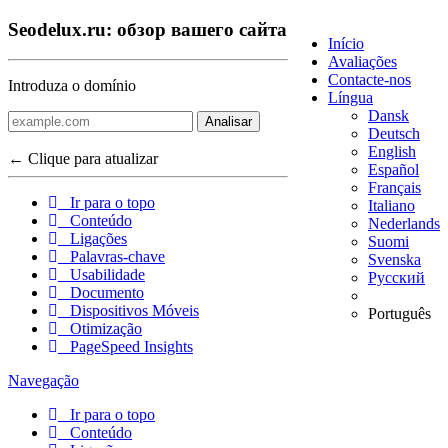
Seodelux.ru: обзор вашего сайта
Início
Avaliações
Contacte-nos
Introduza o domínio
Língua
Dansk
Analisar
Deutsch
English
← Clique para atualizar
Español
Français
Ir para o topo
Italiano
Conteúdo
Nederlands
Ligações
Suomi
Palavras-chave
Svenska
Usabilidade
Русский
Documento
Dispositivos Móveis
Português
Otimização
PageSpeed Insights
Navegação
Ir para o topo
Conteúdo