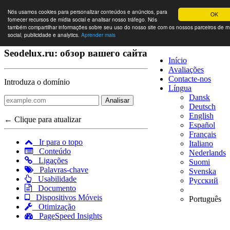
Nós usamos cookies para personalizar conteúdos e anúncios, para
OK
fornecer recursos de mídia social e analisar nosso tráfego. Nós
também compartilhar informações sobre seu uso do nosso site com os nossos parceiros de m
social, publicidade e analytics.
Aprender mais
Seodelux.ru: обзор вашего сайта
Início
Avaliações
Contacte-nos
Introduza o domínio
Língua
Dansk
Analisar
Deutsch
English
← Clique para atualizar
Español
Français
Ir para o topo
Italiano
Conteúdo
Nederlands
Ligações
Suomi
Palavras-chave
Svenska
Usabilidade
Русский
Documento
Dispositivos Móveis
Português
Otimização
PageSpeed Insights