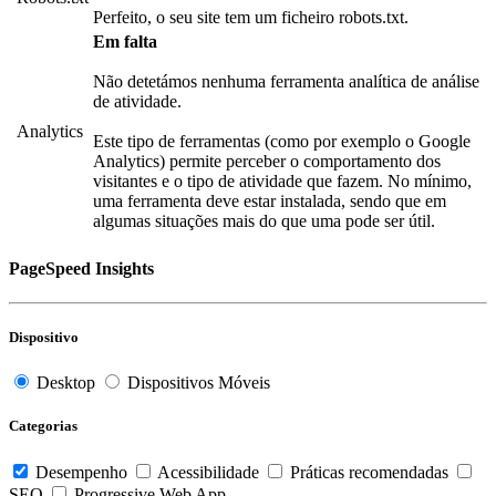
Perfeito, o seu site tem um ficheiro robots.txt.
Em falta
Não detetámos nenhuma ferramenta analítica de análise
de atividade.
Analytics
Este tipo de ferramentas (como por exemplo o Google
Analytics) permite perceber o comportamento dos
visitantes e o tipo de atividade que fazem. No mínimo,
uma ferramenta deve estar instalada, sendo que em
algumas situações mais do que uma pode ser útil.
PageSpeed Insights
Dispositivo
Desktop
Dispositivos Móveis
Categorias
Desempenho
Acessibilidade
Práticas recomendadas
SEO
Progressive Web App