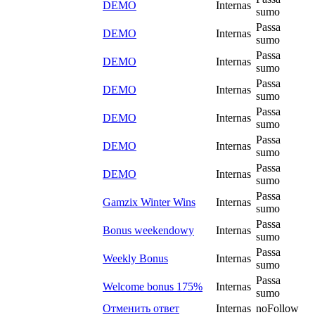
DEMO
Internas
sumo
Passa
DEMO
Internas
sumo
Passa
DEMO
Internas
sumo
Passa
DEMO
Internas
sumo
Passa
DEMO
Internas
sumo
Passa
DEMO
Internas
sumo
Passa
DEMO
Internas
sumo
Passa
Gamzix Winter Wins
Internas
sumo
Passa
Bonus weekendowy
Internas
sumo
Passa
Weekly Bonus
Internas
sumo
Passa
Welcome bonus 175%
Internas
sumo
Отменить ответ
Internas
noFollow