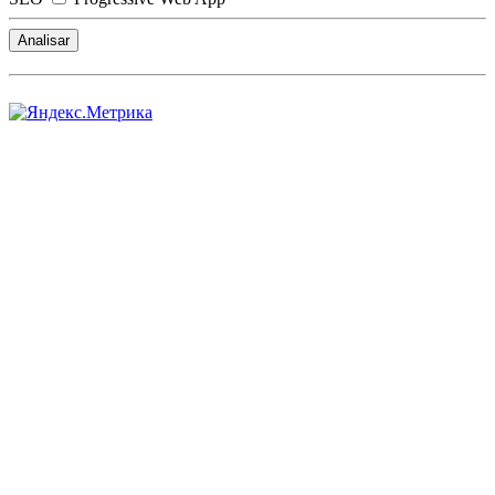
Analisar