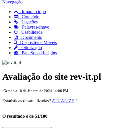
Navegação
Ir para o topo
Conteúdo
Ligações
Palavras-chave
Usabilidade
Documento
Dispositivos Móveis
Otimização
PageSpeed Insights
Avaliação do site rev-it.pl
Gerado a 18 de Janeiro de 2024 14:06 PM
Estatísticas desatualizadas?
ATUALIZE
!
O resultado é de 51/100