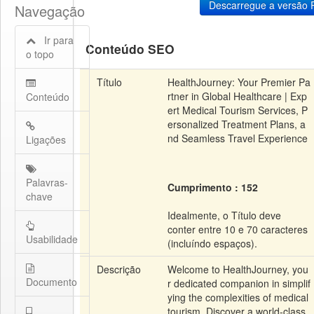
Navegação
Ir para
Conteúdo SEO
o topo
Título
HealthJourney: Your Premier Pa
rtner in Global Healthcare | Exp
Conteúdo
ert Medical Tourism Services, P
ersonalized Treatment Plans, a
nd Seamless Travel Experience
Ligações
Palavras-
Cumprimento : 152
chave
Idealmente, o Título deve
conter entre 10 e 70 caracteres
Usabilidade
(incluíndo espaços).
Descrição
Welcome to HealthJourney, you
Documento
r dedicated companion in simplif
ying the complexities of medical
tourism. Discover a world-class