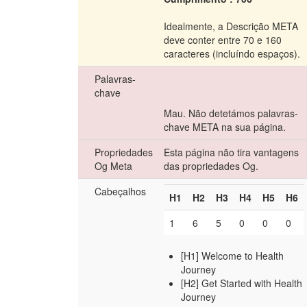
Idealmente, a Descrição META
deve conter entre 70 e 160
caracteres (incluíndo espaços).
Palavras-
chave
Mau. Não detetámos palavras-
chave META na sua página.
Propriedades
Esta página não tira vantagens
Og Meta
das propriedades Og.
Cabeçalhos
H1
H2
H3
H4
H5
H6
1
6
5
0
0
0
[H1] Welcome to Health
Journey
[H2] Get Started with Health
Journey