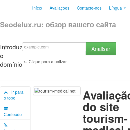
Início
Avaliações
Contacte-nos
Língua
Seodelux.ru: обзор вашего сайта
Introduza
Analisar
o
← Clique para atualizar
domínio
Avaliaçã
Ir para
o topo
do site
tourism-
Conteúdo
medical.