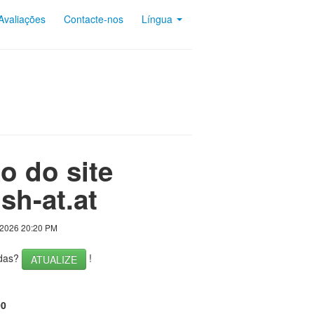
Avaliações
Contacte-nos
Língua
o do site
sh-at.at
 2026 20:20 PM
adas?
!
ATUALIZE
00