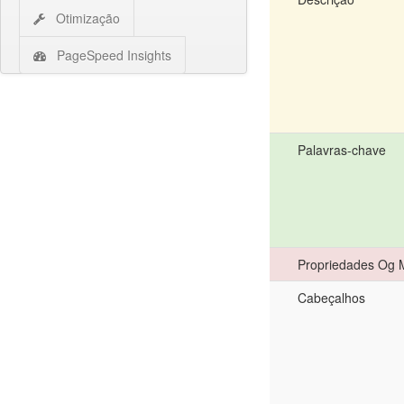
Otimização
PageSpeed Insights
Palavras-chave
Propriedades Og 
Cabeçalhos