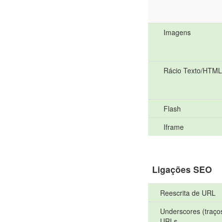
Imagens
Rácio Texto/HTML
Flash
Iframe
Ligações SEO
Reescrita de URL
Underscores (traços
URLs