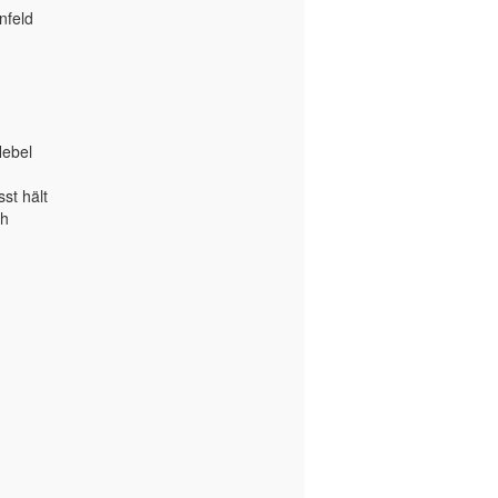
nfeld
Hebel
st hält
ch