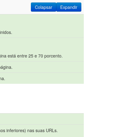
Colapsar
Expandir
inidos.
ina está entre 25 e 70 porcento.
página.
na.
ços inferiores) nas suas URLs.