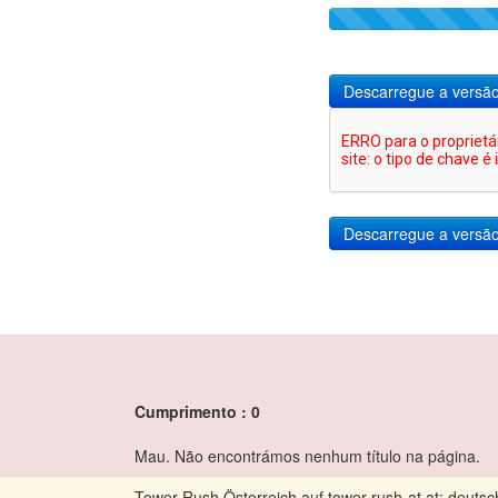
Descarregue a versã
Cumprimento : 0
Mau. Não encontrámos nenhum título na página.
Tower Rush Österreich auf tower-rush-at.at: deut