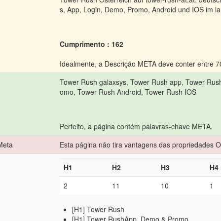
s, App, Login, Demo, Promo, Android und IOS im lan
Cumprimento : 162
Idealmente, a Descrição META deve conter entre 70
Tower Rush galaxsys, Tower Rush app, Tower Rus
omo, Tower Rush Android, Tower Rush IOS
Perfeito, a página contém palavras-chave META.
Meta
Esta página não tira vantagens das propriedades O
H1
H2
H3
H4
2
11
10
1
[H1] Tower Rush
[H1] Tower RushApp, Demo & Promo