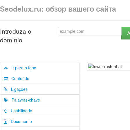
Seodelux.ru: обзор вашего сайта
Introduza o
A
domínio
Ir para o topo
Conteúdo
Ligações
Palavras-chave
Usabilidade
Documento