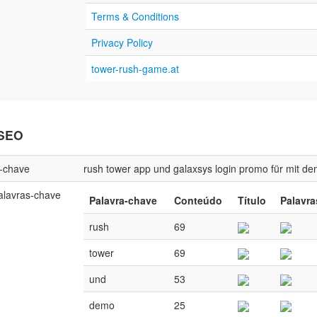
Terms & Conditions
Privacy Policy
tower-rush-game.at
 SEO
-chave
rush
tower
app
und
galaxsys
login
promo
für
mit
de
alavras-chave
Palavra-chave
Conteúdo
Título
Palavra
rush
69
tower
69
und
53
demo
25