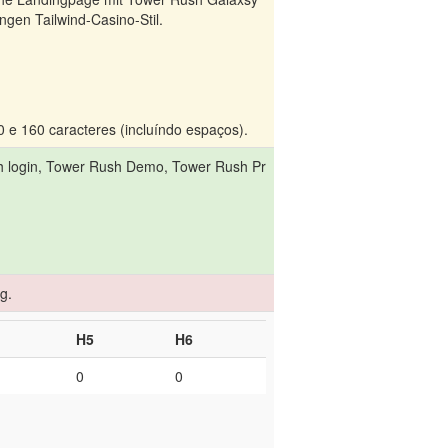
gen Tailwind-Casino-Stil.
 e 160 caracteres (incluíndo espaços).
h login, Tower Rush Demo, Tower Rush Pr
g.
H5
H6
0
0