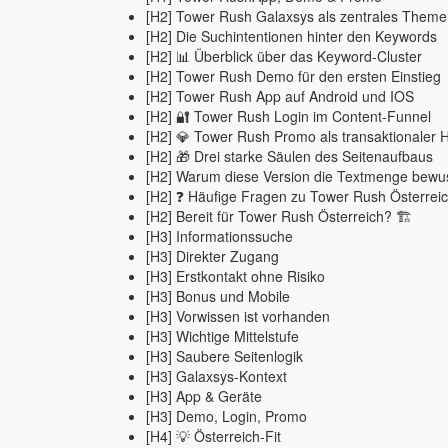
[H2] Tower Rush Galaxsys als zentrales Theme
[H2] Die Suchintentionen hinter den Keywords
[H2] 📊 Überblick über das Keyword-Cluster
[H2] Tower Rush Demo für den ersten Einstieg
[H2] Tower Rush App auf Android und IOS
[H2] 🔐 Tower Rush Login im Content-Funnel
[H2] 💎 Tower Rush Promo als transaktionaler 
[H2] 🎁 Drei starke Säulen des Seitenaufbaus
[H2] Warum diese Version die Textmenge bewus
[H2] ❓ Häufige Fragen zu Tower Rush Österrei
[H2] Bereit für Tower Rush Österreich? 🏗️
[H3] Informationssuche
[H3] Direkter Zugang
[H3] Erstkontakt ohne Risiko
[H3] Bonus und Mobile
[H3] Vorwissen ist vorhanden
[H3] Wichtige Mittelstufe
[H3] Saubere Seitenlogik
[H3] Galaxsys-Kontext
[H3] App & Geräte
[H3] Demo, Login, Promo
[H4] 💡 Österreich-Fit