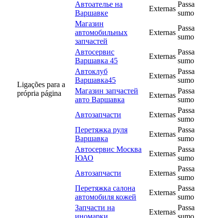
Автоателье на
Passa
Externas
Варшавке
sumo
Магазин
Passa
автомобильных
Externas
sumo
запчастей
Автосервис
Passa
Externas
Варшавка 45
sumo
Автоклуб
Passa
Externas
Варшавка45
sumo
Ligações para a
Магазин запчастей
Passa
própria página
Externas
авто Варшавка
sumo
Passa
Автозапчасти
Externas
sumo
Перетяжка руля
Passa
Externas
Варшавка
sumo
Автосервис Москва
Passa
Externas
ЮАО
sumo
Passa
Автозапчасти
Externas
sumo
Перетяжка салона
Passa
Externas
автомобиля кожей
sumo
Запчасти на
Passa
Externas
иномарки
sumo