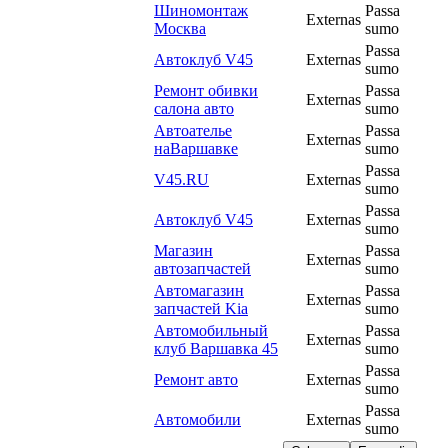
Шиномонтаж
Passa
Externas
Москва
sumo
Passa
Автоклуб V45
Externas
sumo
Ремонт обивки
Passa
Externas
салона авто
sumo
Автоателье
Passa
Externas
наВаршавке
sumo
Passa
V45.RU
Externas
sumo
Passa
Автоклуб V45
Externas
sumo
Магазин
Passa
Externas
автозапчастей
sumo
Автомагазин
Passa
Externas
запчастей Kia
sumo
Автомобильный
Passa
Externas
клуб Варшавка 45
sumo
Passa
Ремонт авто
Externas
sumo
Passa
Автомобили
Externas
sumo