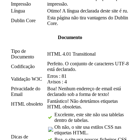
Impressão
impressão.
Língua
Otimo! A língua declarada deste site é ru.
Esta página não tira vantagens do Dublin
Dublin Core
Core.
Documento
Tipo de
HTML 4.01 Transitional
Documento
Perfeito. O conjunto de caracteres UTF-8
Codificação
está declarado.
Erros : 81
Validação W3C
Avisos : 4
Privacidade do
Boa! Nenhum endereço de email está
Email
declarado sob a forma de texto!
Fantástico! Não detetámos etiquetas
HTML obsoleto
HTML obsoletas.
Excelente, este site não usa tablelas
dentro de tabelas.
Oh não, o site usa estilos CSS nas
etiquetas HTML.
Dicas de
Boa, o site usa poucos ficheiros CSS.