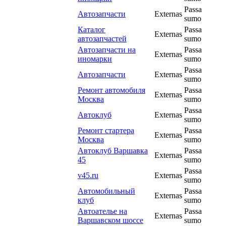
Passa
Автозапчасти
Externas
sumo
Каталог
Passa
Externas
автозапчастей
sumo
Автозапчасти на
Passa
Externas
иномарки
sumo
Passa
Автозапчасти
Externas
sumo
Ремонт автомобиля
Passa
Externas
Москва
sumo
Passa
Автоклуб
Externas
sumo
Ремонт стартера
Passa
Externas
Москва
sumo
Автоклуб Варшавка
Passa
Externas
45
sumo
Passa
v45.ru
Externas
sumo
Автомобильный
Passa
Externas
клуб
sumo
Автоателье на
Passa
Externas
Варшавском шоссе
sumo