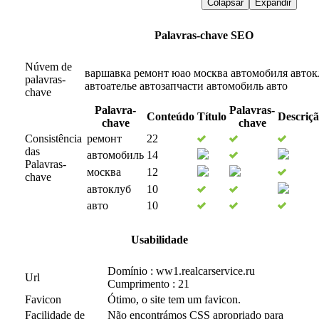
Colapsar
Expandir
Palavras-chave SEO
Núvem de
варшавка
ремонт
юао
москва
автомобиля
авток
palavras-
автоателье
автозапчасти
автомобиль
авто
chave
Palavra-
Palavras-
Conteúdo
Título
Descriç
chave
chave
Consistência
ремонт
22
das
автомобиль
14
Palavras-
москва
12
chave
автоклуб
10
авто
10
Usabilidade
Domínio : ww1.realcarservice.ru
Url
Cumprimento : 21
Favicon
Ótimo, o site tem um favicon.
Facilidade de
Não encontrámos CSS apropriado para