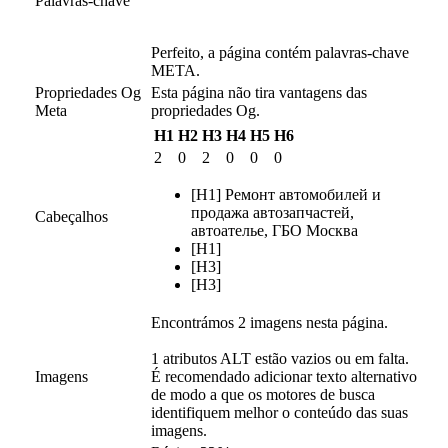
Palavras-chave
Perfeito, a página contém palavras-chave
META.
Propriedades Og
Esta página não tira vantagens das
Meta
propriedades Og.
H1
H2
H3
H4
H5
H6
2
0
2
0
0
0
[H1] Ремонт автомобилей и
продажа автозапчастей,
Cabeçalhos
автоателье, ГБО Москва
[H1]
[H3]
[H3]
Encontrámos 2 imagens nesta página.
1 atributos ALT estão vazios ou em falta.
Imagens
É recomendado adicionar texto alternativo
de modo a que os motores de busca
identifiquem melhor o conteúdo das suas
imagens.