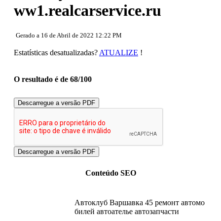
Usabilidade
ww1.realcarservice.ru
Documento
Dispositivos Móveis
Otimização
Gerado a 16 de Abril de 2022 12:22 PM
PageSpeed Insights
Estatísticas desatualizadas?
ATUALIZE
!
O resultado é de 68/100
Descarregue a versão PDF
Conteúdo SEO
Автоклуб Варшавка 45 ремонт автомо
билей автоателье автозапчасти