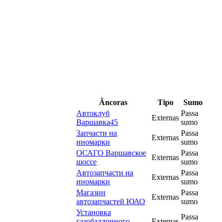
Âncoras
Tipo
Sumo
Автоклуб
Passa
Externas
Варшавка45
sumo
Запчасти на
Passa
Externas
иномарки
sumo
ОСАГО Варшавское
Passa
Externas
шоссе
sumo
Автозапчасти на
Passa
Externas
иномарки
sumo
Магазин
Passa
Externas
автозапчастей ЮАО
sumo
Установка
Passa
газобаллонного
Externas