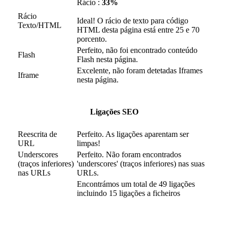
Rácio :
33%
Rácio
Ideal! O rácio de texto para código
Texto/HTML
HTML desta página está entre 25 e 70
porcento.
Perfeito, não foi encontrado conteúdo
Flash
Flash nesta página.
Excelente, não foram detetadas Iframes
Iframe
nesta página.
Ligações SEO
Reescrita de
Perfeito. As ligações aparentam ser
URL
limpas!
Underscores
Perfeito. Não foram encontrados
(traços inferiores)
'underscores' (traços inferiores) nas suas
nas URLs
URLs.
Encontrámos um total de 49 ligações
incluindo 15 ligações a ficheiros