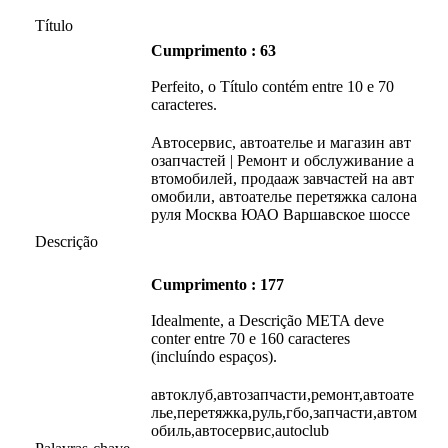
Título
Cumprimento : 63
Perfeito, o Título contém entre 10 e 70
caracteres.
Автосервис, автоателье и магазин авт
озапчастей | Ремонт и обслуживание а
втомобилей, продааж завчастей на авт
омобили, автоателье перетяжка салона
руля Москва ЮАО Варшавское шоссе
Descrição
Cumprimento : 177
Idealmente, a Descrição META deve
conter entre 70 e 160 caracteres
(incluíndo espaços).
автоклуб,автозапчасти,ремонт,автоате
лье,перетяжка,руль,гбо,запчасти,автом
обиль,автосервис,autoclub