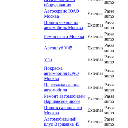
sumo
оборудования
Автосервис ЮАО
Passa
Externas
Москва
sumo
Пошив чехлов на
Passa
Externas
автомобиль Москва
sumo
Passa
Ремонт авто Москва
Externas
sumo
Passa
Автоклуб V45
Externas
sumo
Passa
V45
Externas
sumo
Покраска
Passa
автомобиля ЮАО
Externas
sumo
Москва
Перетяжка салона
Passa
Externas
автомобиля
sumo
Ремонт автомобилей
Passa
Externas
Варшавское шоссе
sumo
Пошив салона авто
Passa
Externas
Москва
sumo
Автомобильный
Passa
Externas
клуб Варшавка 45
sumo