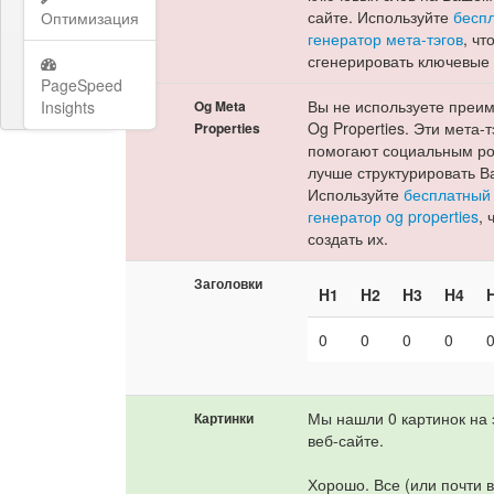
сайте. Используйте
бесп
Оптимизация
генератор мета-тэгов
, чт
сгенерировать ключевые 
PageSpeed
Вы не используете преи
Insights
Og Meta
Og Properties. Эти мета-т
Properties
помогают социальным р
лучше структурировать В
Используйте
бесплатный
генератор og properties
, 
создать их.
Заголовки
H1
H2
H3
H4
0
0
0
0
Мы нашли 0 картинок на
Картинки
веб-сайте.
Хорошо. Все (или почти в