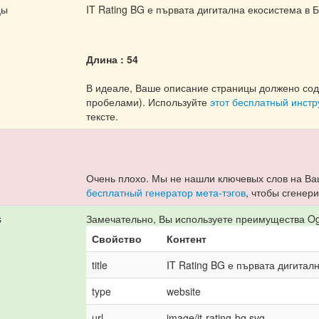
цы
IT Rating BG е първата дигитална екосистема в 
Длина : 54
В идеале, Ваше описание страницы должено соде
пробелами). Используйте
этот бесплатный инст
тексте.
Очень плохо. Мы не нашли ключевых слов на Ва
бесплатный генератор мета-тэгов
, чтобы сгенер
s
Замечательно, Вы используете преимущества Og 
Свойство
Контент
title
IT Rating BG е първата дигитал
type
website
url
image/it-rating-bg.svg