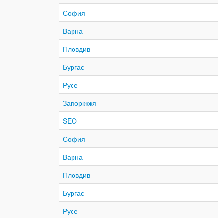
София
Варна
Пловдив
Бургас
Русе
Запоріжжя
SEO
София
Варна
Пловдив
Бургас
Русе