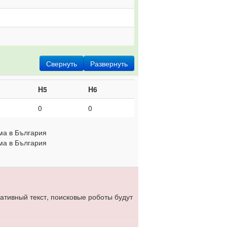
Свернуть
Развернуть
H5
H6
0
0
ема в България
ема в България
нативный текст, поисковые роботы будут