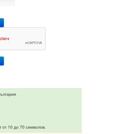
ю
България
 от 10 до 70 символов.