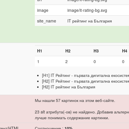
image
image/it-rating-bg.svg
site_name
IT рейтинг на България
H1
H2
H3
H4
1
2
0
0
[H1] IT Рейтинг - първата дигитална екосист
[H2] IT Рейтинг - първата дигитална екосист
[H2] IT рейтинг на България
Мы нашли 57 картинок на этом веб-сайте.
23 alt атрибута(-ов) не найдено. Добавив альтер
лучше понимать содержание картинки.
тент/HTML
Соотношение :
10%