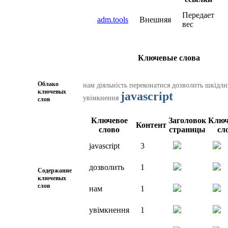
Передает
adm.tools
Внешняя
вес
Ключевые слова
Облако
нам
діяльність
переконатися
дозволить
шкідли
ключевых
javascript
увімкнення
слов
Ключевое
Заголовок
Ключ
Контент
слово
страницы
сл
javascript
3
дозволить
1
Содержание
ключевых
слов
нам
1
увімкнення
1