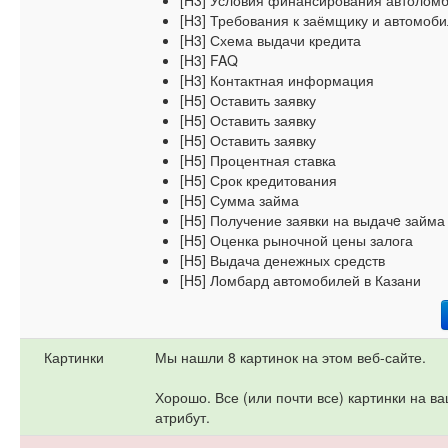
[H3] Условия финансирования автоломб
[H3] Требования к заёмщику и автомоб
[H3] Схема выдачи кредита
[H3] FAQ
[H3] Контактная информация
[H5] Оставить заявку
[H5] Оставить заявку
[H5] Оставить заявку
[H5] Процентная ставка
[H5] Срок кредитования
[H5] Сумма займа
[H5] Получение заявки на выдачe займа
[H5] Оценка рыночной цены залога
[H5] Выдача денежных средств
[H5] Ломбард автомобилей в Казани
Картинки
Мы нашли 8 картинок на этом веб-сайте.
Хорошо. Все (или почти все) картинки на в
атрибут.