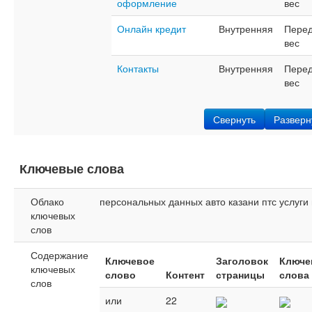
оформление
вес
Онлайн кредит
Внутренняя
Перед
вес
Контакты
Внутренняя
Перед
вес
Свернуть
Разверн
Ключевые слова
Облако
персональных
данных
авто
казани
птс
услуги
ключевых
слов
Содержание
Ключевое
Заголовок
Ключе
ключевых
слово
Контент
страницы
слова
слов
или
22