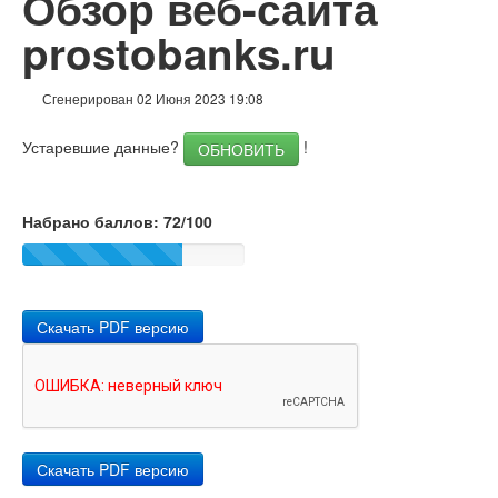
Обзор веб-сайта
Ссылки
prostobanks.ru
Ключевые слова
Сгенерирован 02 Июня 2023 19:08
Юзабилити
Устаревшие данные?
!
ОБНОВИТЬ
Документ
Мобильный телефон
Набрано баллов: 72/100
Оптимизация
PageSpeed Insights
Скачать PDF версию