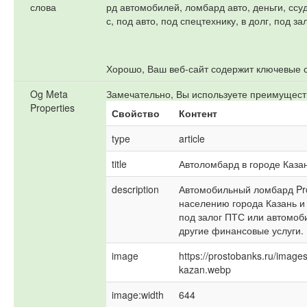
слова
рд автомобилей, ломбард авто, деньги, ссуда
с, под авто, под спецтехнику, в долг, под з
Хорошо, Ваш веб-сайт содержит ключевые 
Og Meta
Замечательно, Вы используете преимуществ
Properties
Свойство
Контент
type
article
title
Автоломбард в городе Каза
description
Автомобильный ломбард Pro
населению города Казань и 
под залог ПТС или автомоб
другие финансовые услуги.
image
https://prostobanks.ru/image
kazan.webp
image:width
644