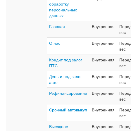
обработку
персональных
данных
Главная
Внутренняя
Перед
вес
О нас
Внутренняя
Перед
вес
Кредит под залог
Внутренняя
Перед
ПТС
вес
Деньги под залог
Внутренняя
Перед
авто
вес
Рефинансирование
Внутренняя
Перед
вес
Срочный автовыкуп
Внутренняя
Перед
вес
Выездное
Внутренняя
Перед