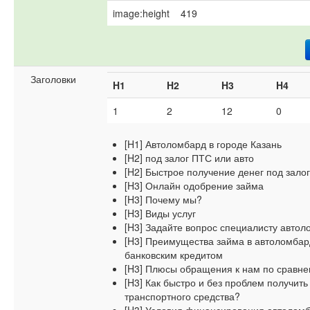
image:height
419
Заголовки
H1
H2
H3
H4
1
2
12
0
[H1] Автоломбард в городе Казань
[H2] под залог ПТС или авто
[H2] Быстрое получение денег под зало
[H3] Онлайн одобрение займа
[H3] Почему мы?
[H3] Виды услуг
[H3] Задайте вопрос специалисту авто
[H3] Преимущества займа в автоломбар
банковским кредитом
[H3] Плюсы обращения к нам по сравн
[H3] Как быстро и без проблем получить
транспортного средства?